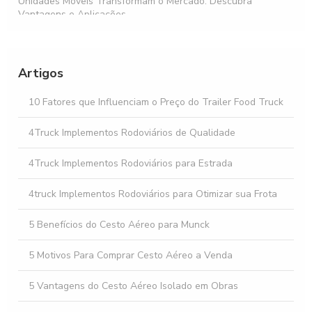
Unidades Móveis Transformam o Mercado: Descubra
Vantagens e Aplicações
Comprar food truck: Tudo que você precisa saber antes de
investir
Artigos
Descubra as Melhores Ofertas de Unidade Móvel à Venda
para Seu Negócio
10 Fatores que Influenciam o Preço do Trailer Food Truck
Como Facilitar o Aluguel de Implementos Rodoviários para
4Truck Implementos Rodoviários de Qualidade
sua Empresa
4Truck Implementos Rodoviários para Estrada
4truck Implementos Rodoviários para Otimizar sua Frota
5 Benefícios do Cesto Aéreo para Munck
5 Motivos Para Comprar Cesto Aéreo a Venda
5 Vantagens do Cesto Aéreo Isolado em Obras