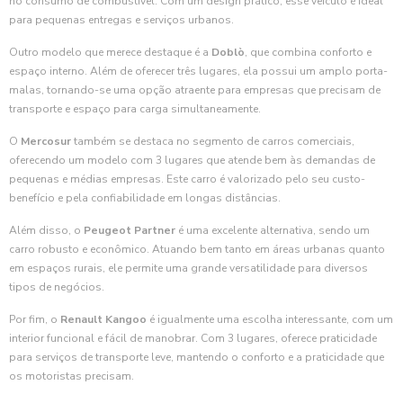
no consumo de combustível. Com um design prático, esse veículo é ideal
para pequenas entregas e serviços urbanos.
Outro modelo que merece destaque é a
Doblò
, que combina conforto e
espaço interno. Além de oferecer três lugares, ela possui um amplo porta-
malas, tornando-se uma opção atraente para empresas que precisam de
transporte e espaço para carga simultaneamente.
O
Mercosur
também se destaca no segmento de carros comerciais,
oferecendo um modelo com 3 lugares que atende bem às demandas de
pequenas e médias empresas. Este carro é valorizado pelo seu custo-
benefício e pela confiabilidade em longas distâncias.
Além disso, o
Peugeot Partner
é uma excelente alternativa, sendo um
carro robusto e econômico. Atuando bem tanto em áreas urbanas quanto
em espaços rurais, ele permite uma grande versatilidade para diversos
tipos de negócios.
Por fim, o
Renault Kangoo
é igualmente uma escolha interessante, com um
interior funcional e fácil de manobrar. Com 3 lugares, oferece praticidade
para serviços de transporte leve, mantendo o conforto e a praticidade que
os motoristas precisam.