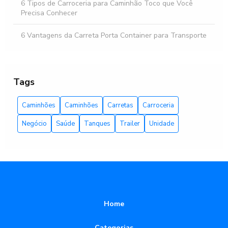
6 Tipos de Carroceria para Caminhão Toco que Você
Precisa Conhecer
6 Vantagens da Carreta Porta Container para Transporte
Eficiente
6 Vantagens da Plataforma para Caminhão Baú que Você
Precisa Conhecer
Tags
Aluguel de Camarim Móvel é a Solução Prática para
Caminhões
Caminhões
Carretas
Carroceria
Eventos
Negócio
Saúde
Tanques
Trailer
Unidade
Aluguel de Camarim Móvel para Eventos
Aluguel de Camarim Móvel para Eventos: Conforto e
Praticidade
Aluguel de Camarim Móvel: 5 Vantagens Imperdíveis
Home
Aluguel de Camarim Móvel: Praticidade para Eventos
Categorias