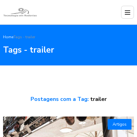
Home
Tags - trailer
Tags - trailer
Postagens com a Tag:
trailer
Artigos