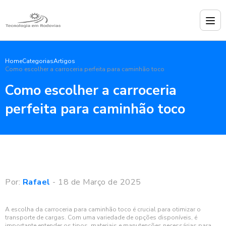
Home
Categorias
Artigos
Como escolher a carroceria perfeita para caminhão toco
Como escolher a carroceria
perfeita para caminhão toco
Por:
Rafael
- 18 de Março de 2025
A escolha da carroceria para caminhão toco é crucial para otimizar o
transporte de cargas. Com uma variedade de opções disponíveis, é
importante entender os tipos, materiais e manutenções necessárias para