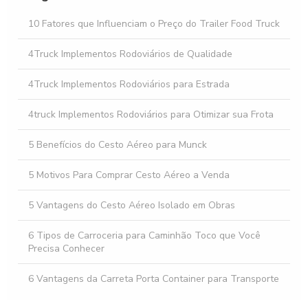
Descubra as Melhores Ofertas de Unidade Móvel à Venda
para Seu Negócio
10 Fatores que Influenciam o Preço do Trailer Food Truck
Como Facilitar o Aluguel de Implementos Rodoviários para
4Truck Implementos Rodoviários de Qualidade
sua Empresa
4Truck Implementos Rodoviários para Estrada
4truck Implementos Rodoviários para Otimizar sua Frota
5 Benefícios do Cesto Aéreo para Munck
5 Motivos Para Comprar Cesto Aéreo a Venda
5 Vantagens do Cesto Aéreo Isolado em Obras
6 Tipos de Carroceria para Caminhão Toco que Você
Precisa Conhecer
6 Vantagens da Carreta Porta Container para Transporte
Eficiente