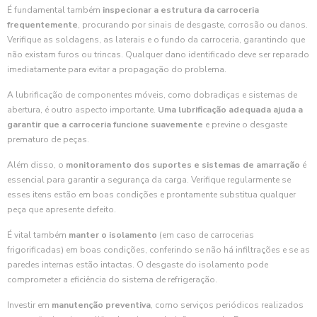
É fundamental também
inspecionar a estrutura da carroceria
frequentemente
, procurando por sinais de desgaste, corrosão ou danos.
Verifique as soldagens, as laterais e o fundo da carroceria, garantindo que
não existam furos ou trincas. Qualquer dano identificado deve ser reparado
imediatamente para evitar a propagação do problema.
A lubrificação de componentes móveis, como dobradiças e sistemas de
abertura, é outro aspecto importante.
Uma lubrificação adequada ajuda a
garantir que a carroceria funcione suavemente
e previne o desgaste
prematuro de peças.
Além disso, o
monitoramento dos suportes e sistemas de amarração
é
essencial para garantir a segurança da carga. Verifique regularmente se
esses itens estão em boas condições e prontamente substitua qualquer
peça que apresente defeito.
É vital também
manter o isolamento
(em caso de carrocerias
frigorificadas) em boas condições, conferindo se não há infiltrações e se as
paredes internas estão intactas. O desgaste do isolamento pode
comprometer a eficiência do sistema de refrigeração.
Investir em
manutenção preventiva
, como serviços periódicos realizados