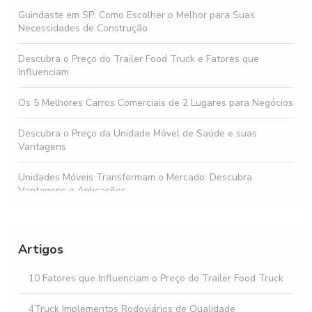
Guindaste em SP: Como Escolher o Melhor para Suas
Necessidades de Construção
Descubra o Preço do Trailer Food Truck e Fatores que
Influenciam
Os 5 Melhores Carros Comerciais de 2 Lugares para Negócios
Descubra o Preço da Unidade Móvel de Saúde e suas
Vantagens
Unidades Móveis Transformam o Mercado: Descubra
Vantagens e Aplicações
Comprar food truck: Tudo que você precisa saber antes de
investir
Artigos
Descubra as Melhores Ofertas de Unidade Móvel à Venda
para Seu Negócio
10 Fatores que Influenciam o Preço do Trailer Food Truck
Como Facilitar o Aluguel de Implementos Rodoviários para
4Truck Implementos Rodoviários de Qualidade