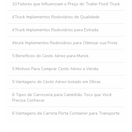
para Seu Negócio
10 Fatores que Influenciam o Preço do Trailer Food Truck
Como Facilitar o Aluguel de Implementos Rodoviários para
4Truck Implementos Rodoviários de Qualidade
sua Empresa
4Truck Implementos Rodoviários para Estrada
4truck Implementos Rodoviários para Otimizar sua Frota
5 Benefícios do Cesto Aéreo para Munck
5 Motivos Para Comprar Cesto Aéreo a Venda
5 Vantagens do Cesto Aéreo Isolado em Obras
6 Tipos de Carroceria para Caminhão Toco que Você
Precisa Conhecer
6 Vantagens da Carreta Porta Container para Transporte
Eficiente
6 Vantagens da Plataforma para Caminhão Baú que Você