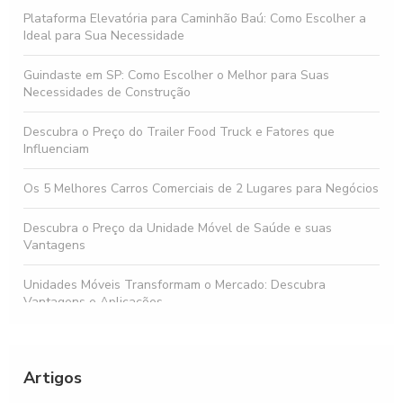
Plataforma Elevatória para Caminhão Baú: Como Escolher a
Ideal para Sua Necessidade
Guindaste em SP: Como Escolher o Melhor para Suas
Necessidades de Construção
Descubra o Preço do Trailer Food Truck e Fatores que
Influenciam
Os 5 Melhores Carros Comerciais de 2 Lugares para Negócios
Descubra o Preço da Unidade Móvel de Saúde e suas
Vantagens
Unidades Móveis Transformam o Mercado: Descubra
Vantagens e Aplicações
Comprar food truck: Tudo que você precisa saber antes de
investir
Artigos
Descubra as Melhores Ofertas de Unidade Móvel à Venda