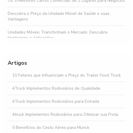
Os 5 Melhores Carros Comerciais de 2 Lugares para Negócios
Descubra o Preço da Unidade Móvel de Saúde e suas
Vantagens
Unidades Móveis Transformam o Mercado: Descubra
Vantagens e Aplicações
Comprar food truck: Tudo que você precisa saber antes de
investir
Artigos
Descubra as Melhores Ofertas de Unidade Móvel à Venda
para Seu Negócio
10 Fatores que Influenciam o Preço do Trailer Food Truck
Como Facilitar o Aluguel de Implementos Rodoviários para
4Truck Implementos Rodoviários de Qualidade
sua Empresa
4Truck Implementos Rodoviários para Estrada
4truck Implementos Rodoviários para Otimizar sua Frota
5 Benefícios do Cesto Aéreo para Munck