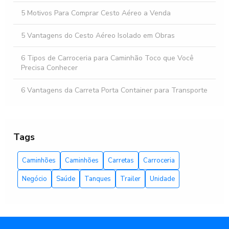
5 Motivos Para Comprar Cesto Aéreo a Venda
5 Vantagens do Cesto Aéreo Isolado em Obras
6 Tipos de Carroceria para Caminhão Toco que Você
Precisa Conhecer
6 Vantagens da Carreta Porta Container para Transporte
Eficiente
6 Vantagens da Plataforma para Caminhão Baú que Você
Precisa Conhecer
Tags
Aluguel de Camarim Móvel é a Solução Prática para
Caminhões
Caminhões
Carretas
Carroceria
Eventos
Negócio
Saúde
Tanques
Trailer
Unidade
Aluguel de Camarim Móvel para Eventos
Aluguel de Camarim Móvel para Eventos: Conforto e
Praticidade