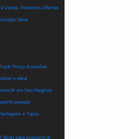
r à Venda: Melhores Ofertas
Solução Ideal
Truck Preço Acessível
colher o ideal
 Investir em Seu Negócio
nsporte pesado
 Vantagens e Tipos
 7 dicas para economizar