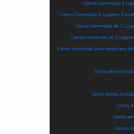
Carros Comerciais 3 Lug
Carros Comerciais 5 Lugares: Esco
Carros Comerciais de 2 Luga
Carros comerciais de 2 lugar
Carros comerciais para venda que a
Cesta aérea articul
Cesta Aérea Articul
Cesto A
Cesto aér
Cesto Aé