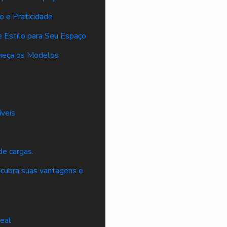
o e Praticidade
e Estilo para Seu Espaço
nheça os Modelos
íveis
de cargas.
escubra suas vantagens e
deal