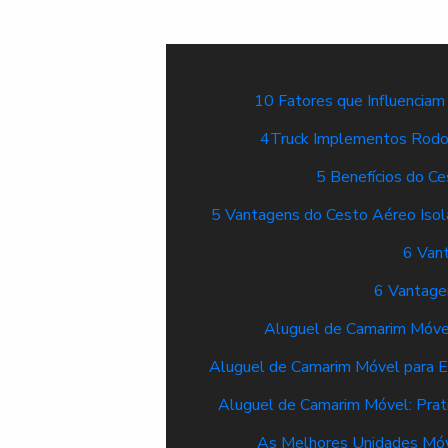
10 Fatores que Influenciam
4Truck Implementos Rodov
5 Benefícios do C
5 Vantagens do Cesto Aéreo Iso
6 Vant
6 Vantage
Aluguel de Camarim Móvel
Aluguel de Camarim Móvel para Ev
Aluguel de Camarim Móvel: Prat
As Melhores Unidades Móv