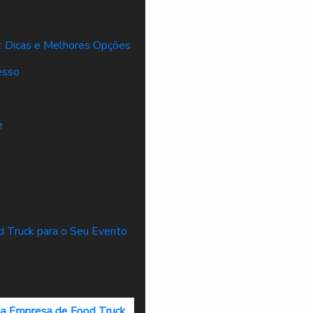
: Dicas e Melhores Opções
esso
e
e
 Truck para o Seu Evento
a Empresa de Food Truck