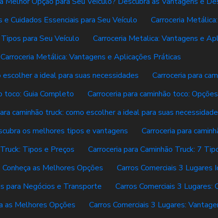
é a Melhor Opção para Seu Veículo? Descubra as Vantagens e D
s e Cuidados Essenciais para Seu Veículo
Carroceria Metálica
 Tipos para Seu Veículo
Carroceria Metalica: Vantagens e Ap
Carroceria Metálica: Vantagens e Aplicações Práticas
 escolher a ideal para suas necessidades
Carroceria para cam
ão toco: Guia Completo
Carroceria para caminhão toco: Opçõe
para caminhão truck: como escolher a ideal para suas necessidad
escubra os melhores tipos e vantagens
Carroceria para caminh
 Truck: Tipos e Preços
Carroceria para Caminhão Truck: 7 Ti
k: Conheça as Melhores Opções
Carros Comerciais 3 Lugares 
is para Negócios e Transporte
Carros Comerciais 3 Lugares: 
ça as Melhores Opções
Carros Comerciais 3 Lugares: Vanta