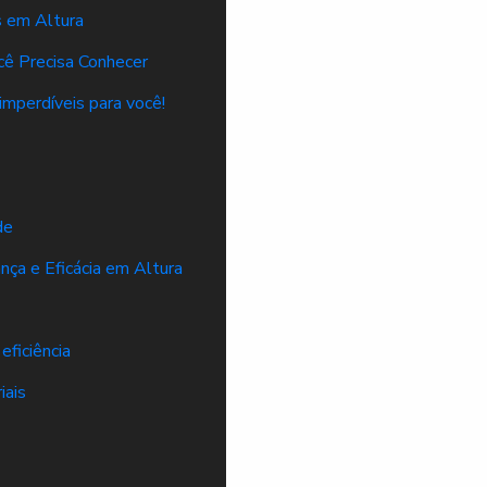
s em Altura
cê Precisa Conhecer
imperdíveis para você!
de
nça e Eficácia em Altura
eficiência
iais