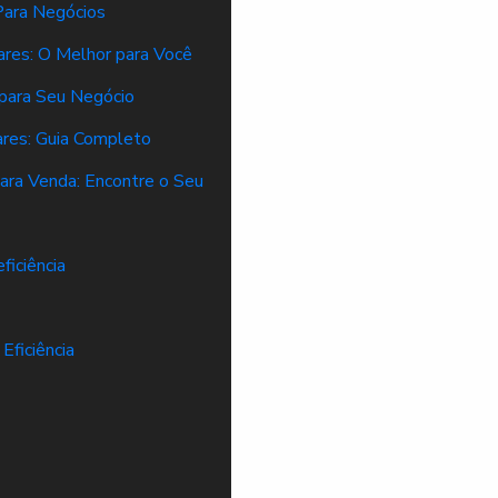
Para Negócios
ares: O Melhor para Você
 para Seu Negócio
ares: Guia Completo
para Venda: Encontre o Seu
ficiência
Eficiência