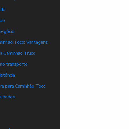
ado
cio
negócio
aminhão Toco: Vantagens
ra Caminhão Truck
a no transporte
istência
eira para Caminhão Toco
ssidades