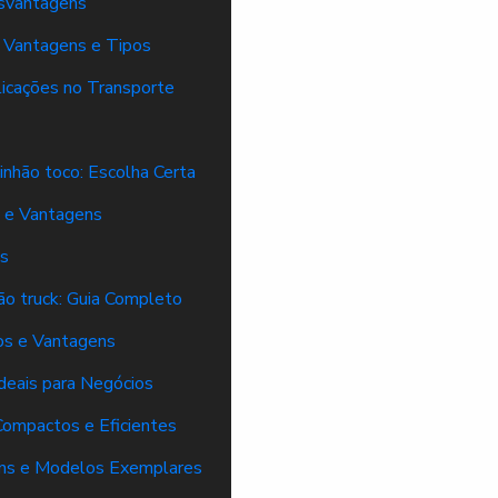
esvantagens
: Vantagens e Tipos
licações no Transporte
inhão toco: Escolha Certa
s e Vantagens
es
ão truck: Guia Completo
pos e Vantagens
Ideais para Negócios
Compactos e Eficientes
gens e Modelos Exemplares