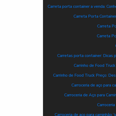
Carreta porta container a venda: Co
Carreta Porta Container
Carreta P
Carreta P
Carretas porta container: Dica
Carrinho de Food Truc
Carrinho de Food Truck Preço: Des
Carroceria de aço para c
Carroceria de Aço para Camin
Carroceria
Carroceria de aço para caminhão: 