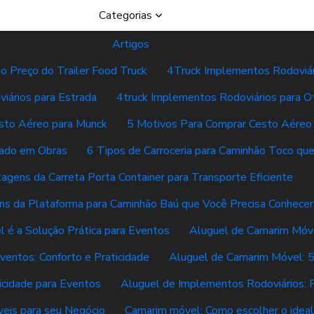
Categorias
Artigos
 o Preço do Trailer Food Truck
4Truck Implementos Rodoviár
iários para Estrada
4truck Implementos Rodoviários para Ot
esto Aéreo para Munck
5 Motivos Para Comprar Cesto Aéreo
lado em Obras
6 Tipos de Carroceria para Caminhão Toco qu
agens da Carreta Porta Container para Transporte Eficiente
ns da Plataforma para Caminhão Baú que Você Precisa Conhecer
 é a Solução Prática para Eventos
Aluguel de Camarim Móv
entos: Conforto e Praticidade
Aluguel de Camarim Móvel: 5
icidade para Eventos
Aluguel de Implementos Rodoviários: P
eis para seu Negócio
Camarim móvel: Como escolher o ideal