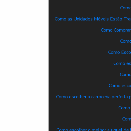
Como
Como as Unidades Móveis Estão Tran
Como Comprar
Como
Como Escol
Como esc
Como 
Como escol
Como escolher a carroceria perfeita 
Como 
Como
Como escolher o melhor aluguel de 