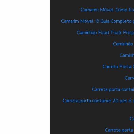
Camarim Móvel: Como Esc
Camarim Móvel: O Guia Completo p
Caminhão Food Truck Preço
Caminhão 
Caminh
Carreta Porta
Carr
Carreta porta contai
Carreta porta container 20 pés é 
C
Carreta porta