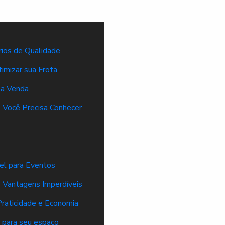
ios de Qualidade
imizar sua Frota
 a Venda
e Você Precisa Conhecer
el para Eventos
 Vantagens Imperdíveis
raticidade e Economia
 para seu espaço