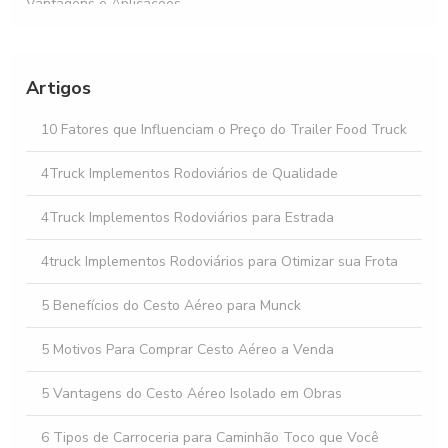
Vantagens e Aplicações
Comprar food truck: Tudo que você precisa saber antes de
investir
Artigos
Descubra as Melhores Ofertas de Unidade Móvel à Venda
para Seu Negócio
10 Fatores que Influenciam o Preço do Trailer Food Truck
Como Facilitar o Aluguel de Implementos Rodoviários para
4Truck Implementos Rodoviários de Qualidade
sua Empresa
4Truck Implementos Rodoviários para Estrada
4truck Implementos Rodoviários para Otimizar sua Frota
5 Benefícios do Cesto Aéreo para Munck
5 Motivos Para Comprar Cesto Aéreo a Venda
5 Vantagens do Cesto Aéreo Isolado em Obras
6 Tipos de Carroceria para Caminhão Toco que Você