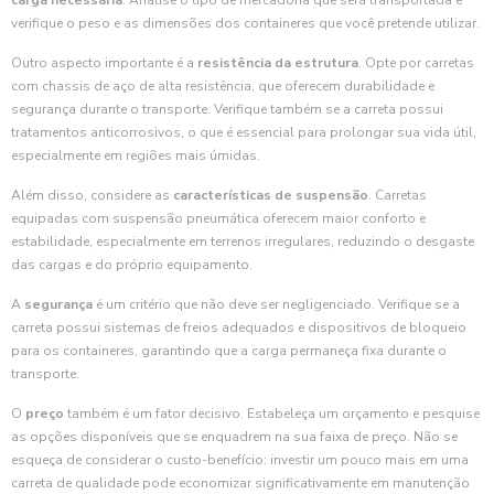
carga necessária
. Analise o tipo de mercadoria que será transportada e
verifique o peso e as dimensões dos containeres que você pretende utilizar.
Outro aspecto importante é a
resistência da estrutura
. Opte por carretas
com chassis de aço de alta resistência, que oferecem durabilidade e
segurança durante o transporte. Verifique também se a carreta possui
tratamentos anticorrosivos, o que é essencial para prolongar sua vida útil,
especialmente em regiões mais úmidas.
Além disso, considere as
características de suspensão
. Carretas
equipadas com suspensão pneumática oferecem maior conforto e
estabilidade, especialmente em terrenos irregulares, reduzindo o desgaste
das cargas e do próprio equipamento.
A
segurança
é um critério que não deve ser negligenciado. Verifique se a
carreta possui sistemas de freios adequados e dispositivos de bloqueio
para os containeres, garantindo que a carga permaneça fixa durante o
transporte.
O
preço
também é um fator decisivo. Estabeleça um orçamento e pesquise
as opções disponíveis que se enquadrem na sua faixa de preço. Não se
esqueça de considerar o custo-benefício: investir um pouco mais em uma
carreta de qualidade pode economizar significativamente em manutenção