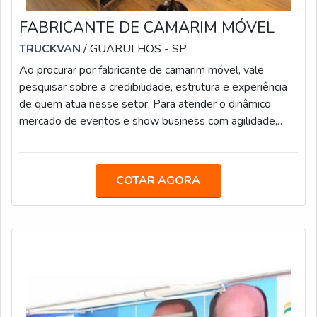
FABRICANTE DE CAMARIM MÓVEL
TRUCKVAN
/ GUARULHOS - SP
Ao procurar por fabricante de camarim móvel, vale
pesquisar sobre a credibilidade, estrutura e experiência
de quem atua nesse setor. Para atender o dinâmico
mercado de eventos e show business com agilidade,
proporcionando mais estrutura e comodidade para
equipes de produção e artistas, a Truckvan desenvolveu
soluções sobre rodas inovadoras. Uma delas é o
COTAR AGORA
camarim móvel.MAIS DETALHES SOBRE AS CASESOs
camarins móveis da Truckvan já foram usados por
grandes artistas e celebridades, como Gusttavo Lim