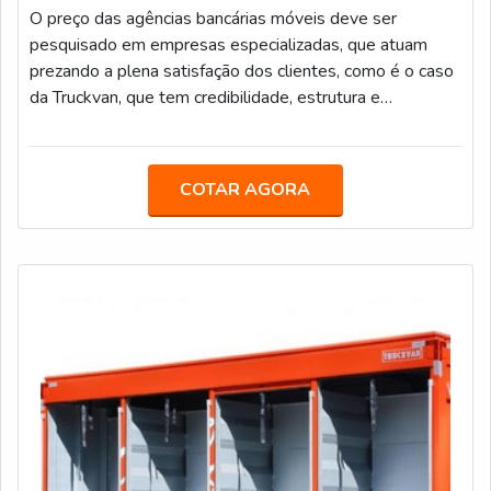
O preço das agências bancárias móveis deve ser
pesquisado em empresas especializadas, que atuam
prezando a plena satisfação dos clientes, como é o caso
da Truckvan, que tem credibilidade, estrutura e
experiência há mais de 25 anos no setor. No mercado, a
companhia desenvolve muitas agências móveis para
instituições financeiras e cooperativas de crédito, pois as
COTAR AGORA
unidades têm a vantagem de proporcionar mais
comodidade e praticidade para o público, aproximando-
se mais dos clientes e suprindo a dema