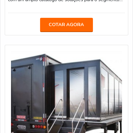
de transporte de pesados, tais como: Transporte de
valores; Semirreboque, bitrem e rodotrem sider; Piso
móvel; Linha Graneleira; Inloader; Furgão; Carroceria para
COTAR AGORA
transporte de bebidas; Carga seca; Entre outros.Fundada
em 1992, a Truckvan é a maior fabricante de Unidades
Móveis do Brasil