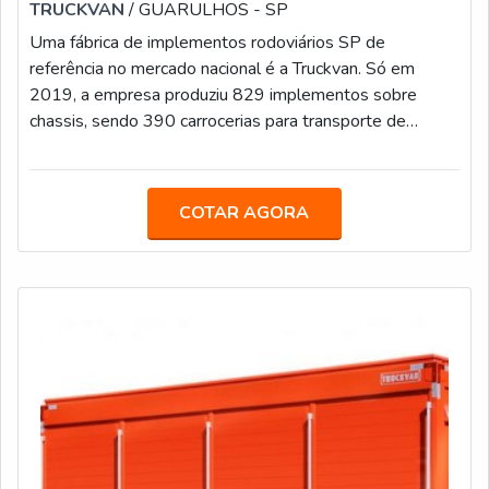
TRUCKVAN
/ GUARULHOS - SP
Uma fábrica de implementos rodoviários SP de
referência no mercado nacional é a Truckvan. Só em
2019, a empresa produziu 829 implementos sobre
chassis, sendo 390 carrocerias para transporte de
bebidas, ratificando a sua posição entre os líderes desse
nicho.Expert na criação de unidades móveis especiais, a
empresa decidiu recentemente lança uma linha para o
COTAR AGORA
segmento de transportes pesados. Nesse contexto, a
companhia focou na necessidade do mercado por players
competentes, que têm capacidade para