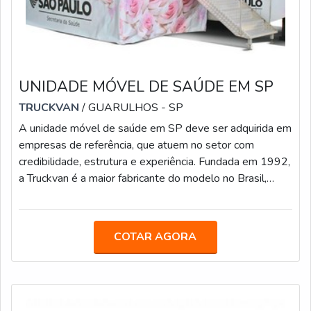
UNIDADE MÓVEL DE SAÚDE EM SP
TRUCKVAN
/ GUARULHOS - SP
A unidade móvel de saúde em SP deve ser adquirida em
empresas de referência, que atuem no setor com
credibilidade, estrutura e experiência. Fundada em 1992,
a Truckvan é a maior fabricante do modelo no Brasil,
contando com mais de 400 colaboradores e uma sede
de 60 mil m² localizada na Rodovia Presidente Dutra, no
bairro Bonsucesso, em Guarulhos, para atender com
COTAR AGORA
agilidade as demandas.OS PRODUTOS JÁ VÊM
DEVIDAMENTE EQUIPADOSNo mercado, a empresa
oferece itens equipados com aparelhos de última ge