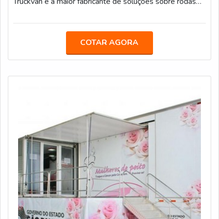
Truckvan é a maior fabricante de soluções sobre rodas
do Brasil e conta com mais de 400 colaboradores e uma
sede de 60 mil m² localizada na Rodovia Presidente
Dutra, no bairro Bonsucesso, em Guarulhos (SP).MAIS
COTAR AGORA
DETALHES SOBRE O PRODUTOA empresa começou a
atender o segmento em 2006 quando produziu as
primeiras carretas da saúde para o Projet