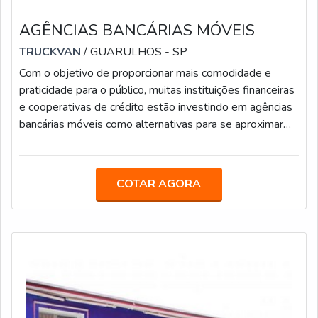
AGÊNCIAS BANCÁRIAS MÓVEIS
TRUCKVAN
/ GUARULHOS - SP
Com o objetivo de proporcionar mais comodidade e
praticidade para o público, muitas instituições financeiras
e cooperativas de crédito estão investindo em agências
bancárias móveis como alternativas para se aproximar
mais dos clientes e suprir a demanda da população em
locais que não possuem pontos de
autoatendimento.Além de oferecer essa conveniência,
COTAR AGORA
as agências bancárias sobre rodas funcionam como
outdoor ambulante da marca, sendo usadas como
estande e showroom itinerante em feiras e eventos.