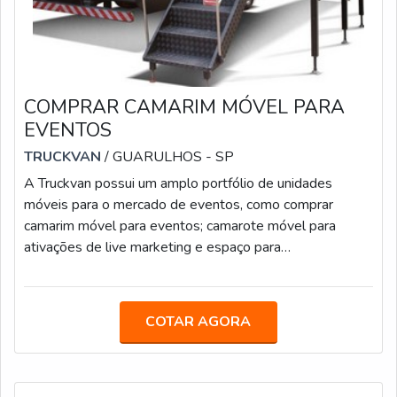
COMPRAR CAMARIM MÓVEL PARA
EVENTOS
TRUCKVAN
/ GUARULHOS - SP
A Truckvan possui um amplo portfólio de unidades
móveis para o mercado de eventos, como comprar
camarim móvel para eventos; camarote móvel para
ativações de live marketing e espaço para
relacionamento com patrocinadores; carretas-palco;
veículos de luxo para transporte executivo; food truck,
beauty truck e diversas soluções sobre rodas.A
COTAR AGORA
UNIDADE É UMA DAS MAIS REQUISITADAS A
Truckvan oferece esse produto tanto no sistema de
locação por período determinado quanto para venda,
podendo ser customiza