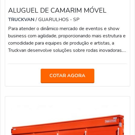
ALUGUEL DE CAMARIM MÓVEL
TRUCKVAN
/ GUARULHOS - SP
Para atender o dinâmico mercado de eventos e show
business com agilidade, proporcionando mais estrutura e
comodidade para equipes de produção e artistas, a
Truckvan desenvolve soluções sobre rodas inovadoras.
Uma delas é o aluguel de camarim móvel. A locação
pode ser feita por dia, semana e meses. Quanto maior o
período, menor o valor da diária.MAIS DETALHES
COTAR AGORA
SOBRE O CAMARIM MÓVELOs camarins móveis da
Truckvan já foram usados por grandes artistas e
celebridades, como Gusttavo Lima, Anitta, Zezé D