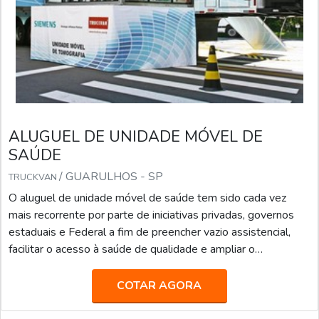
ALUGUEL DE UNIDADE MÓVEL DE
SAÚDE
/ GUARULHOS - SP
TRUCKVAN
O aluguel de unidade móvel de saúde tem sido cada vez
mais recorrente por parte de iniciativas privadas, governos
estaduais e Federal a fim de preencher vazio assistencial,
facilitar o acesso à saúde de qualidade e ampliar o
atendimento para suprir a demanda da população que moram
em lugares afastados dos grandes centros, além de
COTAR AGORA
desafogar as filas do SUS e evitar longos deslocamentos de
famílias em situações de vulnerabilidade social. MAIS