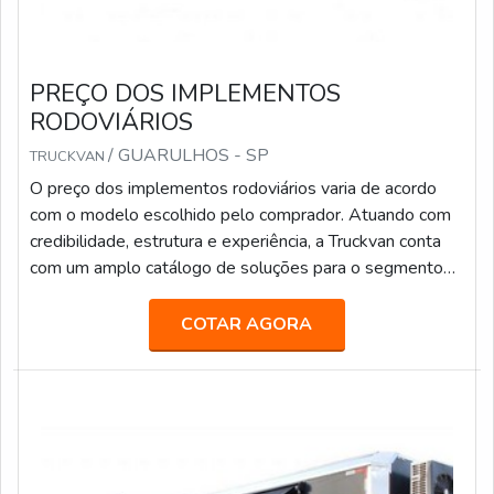
PREÇO DOS IMPLEMENTOS
RODOVIÁRIOS
/ GUARULHOS - SP
TRUCKVAN
O preço dos implementos rodoviários varia de acordo
com o modelo escolhido pelo comprador. Atuando com
credibilidade, estrutura e experiência, a Truckvan conta
com um amplo catálogo de soluções para o segmento
de transporte de pesados, tais como: Transporte de
valores; Semirreboque, bitrem e rodotrem sider; Piso
COTAR AGORA
móvel; Linha Graneleira; Inloader; Furgão; Carroceria para
transporte de bebidas; Carga seca; Entre outros.Fundada
em 1992, a Truckvan é a maior fabricante de Unidades
Móveis do Brasil