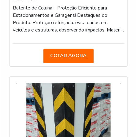
Batente de Coluna – Proteção Eficiente para
Estacionamentos e Garagens! Destaques do
Produto: Proteção reforçada: evita danos em
veículos e estruturas, absorvendo impactos. Material
resistente e durável: fabricado para suportar
choques e garantir proteção contínua. Fácil de
instalar: adaptável a diferentes tipos de colunas,
COTAR AGORA
pronto para uso imediato. Design compacto e
discreto: mantém a estética do ambiente enquanto
protege suas instalações. Superfície refletiva:
aumenta a visibilidade em locais de pouca luz,
melhorando a segurança. O Batente de Coluna é a
solução ideal para quem busca proteger colunas,
paredes e veículos em estacionamentos, garagens,
áreas comerciais e residenciais. Feito com material
de alta resistência, ele absorve impactos,
minimizando os danos causados por colisões
acidentais e evitando custos de reparos. Fácil de