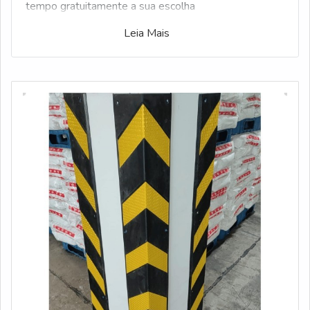
tempo gratuitamente a sua escolha
Leia Mais
Veja mais:
Bastão de Manobra
|
Lombada De
Borracha
|
Cantoneira De Borracha
|
Corrente De
Plástico
|
Espelho Convexo
.