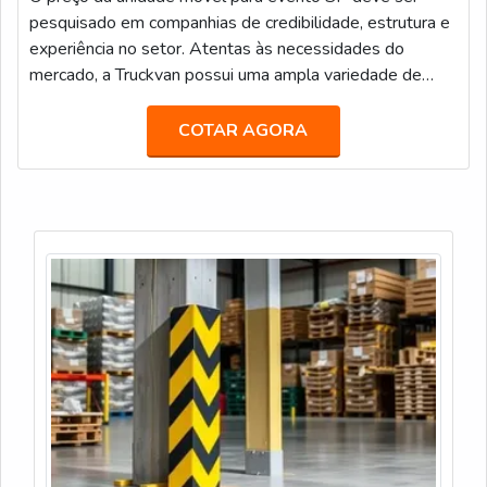
pesquisado em companhias de credibilidade, estrutura e
experiência no setor. Atentas às necessidades do
mercado, a Truckvan possui uma ampla variedade de
unidades móveis prontas no seu portfólio de locação,
tais como: Veículos de Luxo para Transporte Executivo
COTAR AGORA
(JetBus e JetVan); Food Truck; Diversas carretas,
caminhões e módulos (contêineres) que podem ser
customizados como Showroom, Loja, Museu, Estande,
Espaço VIP, Sala de Imprensa, e infinitas