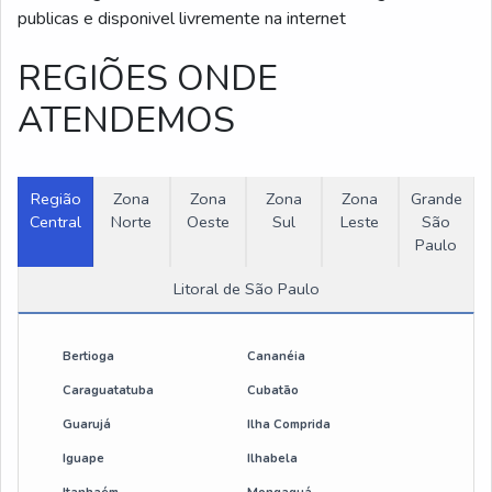
publicas e disponivel livremente na internet
REGIÕES ONDE
ATENDEMOS
Região
Zona
Zona
Zona
Zona
Grande
Central
Norte
Oeste
Sul
Leste
São
Paulo
Litoral de São Paulo
Bertioga
Cananéia
Caraguatatuba
Cubatão
Guarujá
Ilha Comprida
Iguape
Ilhabela