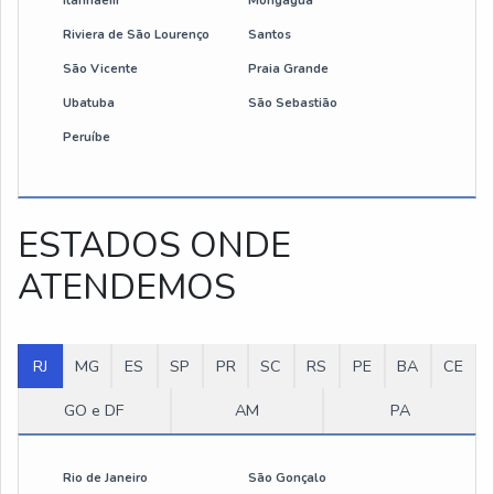
Itanhaém
Mongaguá
Riviera de São Lourenço
Santos
São Vicente
Praia Grande
Ubatuba
São Sebastião
Peruíbe
ESTADOS ONDE
ATENDEMOS
RJ
MG
ES
SP
PR
SC
RS
PE
BA
CE
GO e DF
AM
PA
Rio de Janeiro
São Gonçalo