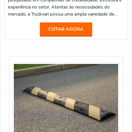
pesquisado em companhias de credibilidade, estrutura e
experiência no setor. Atentas às necessidades do
mercado, a Truckvan possui uma ampla variedade de
unidades móveis prontas no seu portfólio de locação,
tais como: Veículos de Luxo para Transporte Executivo
COTAR AGORA
(JetBus e JetVan); Food Truck; Diversas carretas,
caminhões e módulos (contêineres) que podem ser
customizados como Showroom, Loja, Museu, Estande,
Espaço VIP, Sala de Imprensa, e infinitas