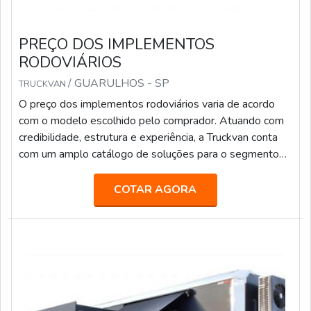
PREÇO DOS IMPLEMENTOS
RODOVIÁRIOS
/ GUARULHOS - SP
TRUCKVAN
O preço dos implementos rodoviários varia de acordo
com o modelo escolhido pelo comprador. Atuando com
credibilidade, estrutura e experiência, a Truckvan conta
com um amplo catálogo de soluções para o segmento
de transporte de pesados, tais como: Transporte de
valores; Semirreboque, bitrem e rodotrem sider; Piso
COTAR AGORA
móvel; Linha Graneleira; Inloader; Furgão; Carroceria para
transporte de bebidas; Carga seca; Entre outros.Fundada
em 1992, a Truckvan é a maior fabricante de Unidades
Móveis do Brasil