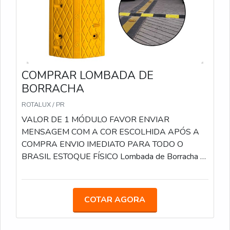
COMPRAR LOMBADA DE
BORRACHA
ROTALUX / PR
VALOR DE 1 MÓDULO FAVOR ENVIAR
MENSAGEM COM A COR ESCOLHIDA APÓS A
COMPRA ENVIO IMEDIATO PARA TODO O
BRASIL ESTOQUE FÍSICO Lombada de Borracha -
Controle de Velocidade com Segurança e
Durabilidade! Destaques do Produto: Material de
borracha de alta resistência: suporta tráfego pesado
COTAR AGORA
e condições climáticas extremas. Fácil instalação:
pode ser fixada em diferentes tipos de pavimentos