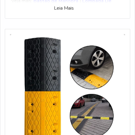
Veja mais:
Bastão de Manobra
|
Lombada De
Leia Mais
Borracha
|
Cantoneira De Borracha
|
Corrente De
Plástico
|
Espelho Convexo
.