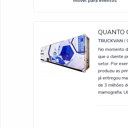
móvel para eventos
QUANTO 
TRUCKVAN
/
No momento de
que o cliente p
setor. Por ex
produziu as pr
já entregou mai
de 3 milhões d
mamografia; Ul