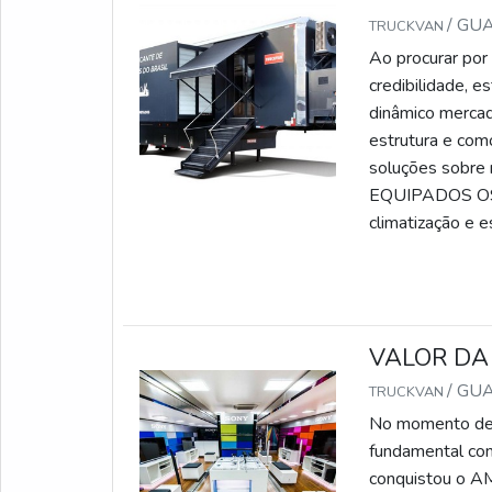
/ GU
TRUCKVAN
Ao procurar por
credibilidade, e
dinâmico mercad
estrutura e com
soluções sobre
EQUIPADOS OS 
climatização e 
VALOR DA
/ GU
TRUCKVAN
No momento de e
fundamental con
conquistou o AM