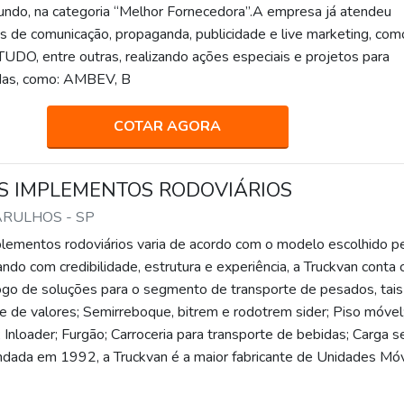
ndo, na categoria “Melhor Fornecedora”.A empresa já atendeu
s de comunicação, propaganda, publicidade e live marketing, com
 TUDO, entre outras, realizando ações especiais e projetos para
das, como: AMBEV, B
COTAR AGORA
S IMPLEMENTOS RODOVIÁRIOS
ARULHOS - SP
lementos rodoviários varia de acordo com o modelo escolhido p
ndo com credibilidade, estrutura e experiência, a Truckvan conta
go de soluções para o segmento de transporte de pesados, tais
e de valores; Semirreboque, bitrem e rodotrem sider; Piso móvel
; Inloader; Furgão; Carroceria para transporte de bebidas; Carga s
ndada em 1992, a Truckvan é a maior fabricante de Unidades Mó