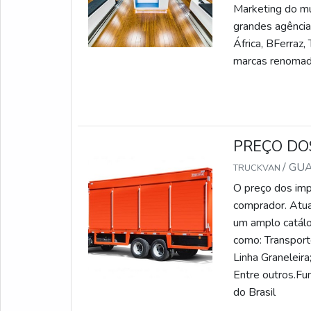
Marketing do mu
grandes agência
África, BFerraz,
marcas renoma
PREÇO DO
/ GU
TRUCKVAN
O preço dos imp
comprador. Atua
um amplo catálo
como: Transport
Linha Graneleira
Entre outros.Fu
do Brasil