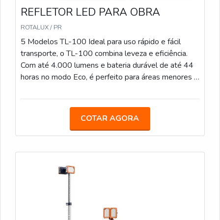
REFLETOR LED PARA OBRA
ROTALUX / PR
5 Modelos TL-100 Ideal para uso rápido e fácil
transporte, o TL-100 combina leveza e eficiência.
Com até 4.000 lumens e bateria durável de até 44
horas no modo Eco, é perfeito para áreas menores e
operações de curto prazo. TL-200 Com iluminação
de até 12.000 lumens e tempo de bateria de até
44 horas, o TL-200 é uma solução versátil que se
COTAR AGORA
ajusta a várias alturas (de 1 a 2,3 metros) em
segundos, ideal para áreas de médio porte. PL-200
Projetado para iluminar em 360°, o PL-200 é
perfeito para grandes áreas que precisam de
iluminação uniforme. Com até 12.000 lumens e
duração de bateria de até 44 horas, proporciona
visibilidade sem pontos cegos. TL-300 Oferecendo
até 14.000 lumens e até 70 horas de uso no modo
Eco, o TL-300 é robusto e ajustável até 3,1 metros