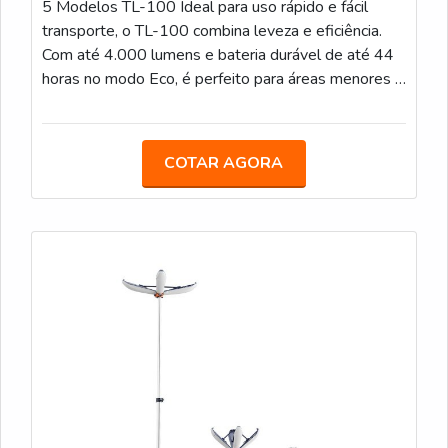
5 Modelos TL-100 Ideal para uso rápido e fácil
transporte, o TL-100 combina leveza e eficiência.
Com até 4.000 lumens e bateria durável de até 44
horas no modo Eco, é perfeito para áreas menores e
operações de curto prazo. TL-200 Com iluminação
de até 12.000 lumens e tempo de bateria de até
44 horas, o TL-200 é uma solução versátil que se
COTAR AGORA
ajusta a várias alturas (de 1 a 2,3 metros) em
segundos, ideal para áreas de médio porte. PL-200
Projetado para iluminar em 360°, o PL-200 é
perfeito para grandes áreas que precisam de
iluminação uniforme. Com até 12.000 lumens e
duração de bateria de até 44 horas, proporciona
visibilidade sem pontos cegos. TL-300 Oferecendo
até 14.000 lumens e até 70 horas de uso no modo
Eco, o TL-300 é robusto e ajustável até 3,1 metros
de altura, ideal para grandes eventos e operações
de longa duração. TL-400 Com capacidade máxima
de 17.000 lumens e alcance de 1.100 m², o TL-400