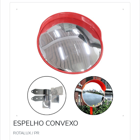
perfeito para grandes áreas que precisam de
iluminação uniforme. Com até 12.000 lumens e
duração de bateria de até 44 horas, proporciona
visibilidade sem pontos cegos. TL-300 Oferecendo
até 14.000 lumens e até 70 horas de uso no modo
Eco, o TL-300 é robusto e ajustável até 3,1 metros
de altura, ideal para grandes eventos e operações
de longa duração. TL-400 Com capacidade máxima
de 17.000 lumens e alcance de 1.100 m², o TL-400
é a escolha perfeita para grandes áreas que exigem
iluminação de alta intensidade e durabilidade de até
100 horas no modo Eco.
ESPELHO CONVEXO
ROTALUX / PR