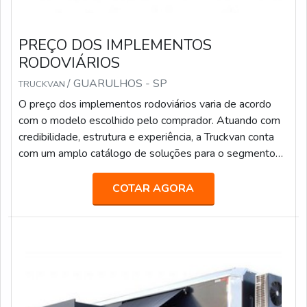
PREÇO DOS IMPLEMENTOS
RODOVIÁRIOS
/ GUARULHOS - SP
TRUCKVAN
O preço dos implementos rodoviários varia de acordo
com o modelo escolhido pelo comprador. Atuando com
credibilidade, estrutura e experiência, a Truckvan conta
com um amplo catálogo de soluções para o segmento
de transporte de pesados, tais como: Transporte de
valores; Semirreboque, bitrem e rodotrem sider; Piso
COTAR AGORA
móvel; Linha Graneleira; Inloader; Furgão; Carroceria para
transporte de bebidas; Carga seca; Entre outros.Fundada
em 1992, a Truckvan é a maior fabricante de Unidades
Móveis do Brasil