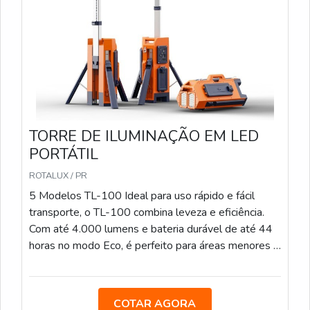
de 17.000 lumens e alcance de 1.100 m², o TL-400
é a escolha perfeita para grandes áreas que exigem
iluminação de alta intensidade e durabilidade de até
100 horas no modo Eco.
TORRE DE ILUMINAÇÃO EM LED
PORTÁTIL
ROTALUX / PR
5 Modelos TL-100 Ideal para uso rápido e fácil
transporte, o TL-100 combina leveza e eficiência.
Com até 4.000 lumens e bateria durável de até 44
horas no modo Eco, é perfeito para áreas menores e
operações de curto prazo. TL-200 Com iluminação
de até 12.000 lumens e tempo de bateria de até
44 horas, o TL-200 é uma solução versátil que se
COTAR AGORA