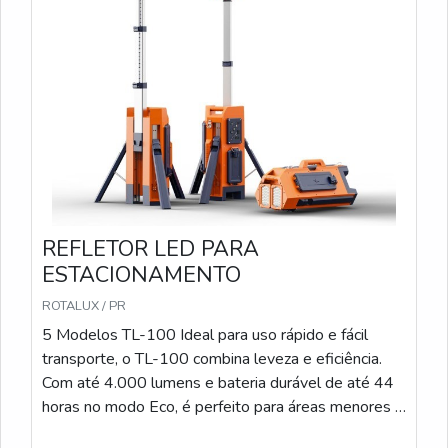
de altura, ideal para grandes eventos e operações
de longa duração. TL-400 Com capacidade máxima
de 17.000 lumens e alcance de 1.100 m², o TL-400
é a escolha perfeita para grandes áreas que exigem
iluminação de alta intensidade e durabilidade de até
100 horas no modo Eco.
REFLETOR LED PARA
ESTACIONAMENTO
ROTALUX / PR
5 Modelos TL-100 Ideal para uso rápido e fácil
transporte, o TL-100 combina leveza e eficiência.
Com até 4.000 lumens e bateria durável de até 44
horas no modo Eco, é perfeito para áreas menores e
operações de curto prazo. TL-200 Com iluminação