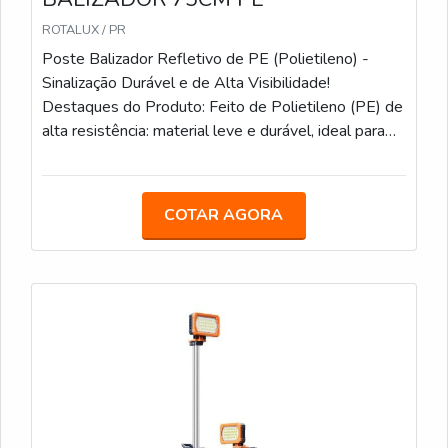
ROTALUX / PR
Poste Balizador Refletivo de PE (Polietileno) -
Sinalização Durável e de Alta Visibilidade!
Destaques do Produto: Feito de Polietileno (PE) de
alta resistência: material leve e durável, ideal para
uso externo. Refletivo de alta visibilidade: garante
segurança máxima em locais com pouca luz ou
durante a noite. 75 cm de altura: perfeito para
COTAR AGORA
delimitar áreas e orientar o tráfego em diversas
situações. Design flexível e robusto: suporta
impactos leves sem deformar, aumentando sua
durabilidade. Base estável: fácil de fixar no solo para
garantir segurança e estabilidade. O Poste Balizador
Refletivo de PE é a escolha perfeita para sinalização
eficiente em rodovias, estacionamentos, áreas de
obras, eventos e outros locais que necessitam de
orientação clara e segura. Fabricado em Polietileno
(PE), um material extremamente resistente e leve, o