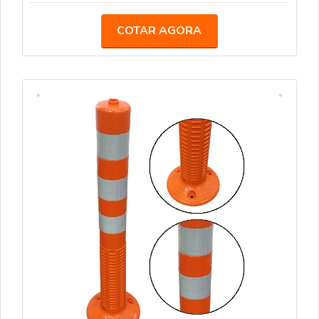
de até 12.000 lumens e tempo de bateria de até
44 horas, o TL-200 é uma solução versátil que se
COTAR AGORA
ajusta a várias alturas (de 1 a 2,3 metros) em
segundos, ideal para áreas de médio porte. PL-200
Projetado para iluminar em 360°, o PL-200 é
perfeito para grandes áreas que precisam de
iluminação uniforme. Com até 12.000 lumens e
duração de bateria de até 44 horas, proporciona
visibilidade sem pontos cegos. TL-300 Oferecendo
até 14.000 lumens e até 70 horas de uso no modo
Eco, o TL-300 é robusto e ajustável até 3,1 metros
de altura, ideal para grandes eventos e operações
de longa duração. TL-400 Com capacidade máxima
de 17.000 lumens e alcance de 1.100 m², o TL-400
é a escolha perfeita para grandes áreas que exigem
iluminação de alta intensidade e durabilidade de até
100 horas no modo Eco.