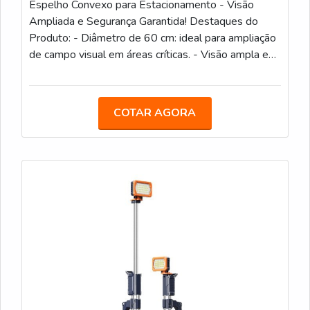
Espelho Convexo para Estacionamento - Visão
Ampliada e Segurança Garantida! Destaques do
Produto: - Diâmetro de 60 cm: ideal para ampliação
de campo visual em áreas críticas. - Visão ampla e
clara: ajuda a evitar acidentes e colisões em
estacionamentos e cruzamentos. - Material
resistente às intempéries: feito para uso externo,
COTAR AGORA
resistente a raios UV e condições climáticas
adversas. - Fácil instalação: acompanha kit de
fixação, pronto para ser instalado em diversos tipos
de superfícies. - Design robusto e durável: garante
longa vida útil e eficiência contínua. O Espelho
Convexo de Estacionamento, com 60 cm de
diâmetro, é a solução perfeita para garantir
segurança e visibilidade em áreas com tráfego
intenso e pontos cegos, como estacionamentos,
garagens, cruzamentos e entradas de edifícios. Seu
design convexo oferece uma visão ampla e clara,
ajudando a prevenir acidentes e melhorar a