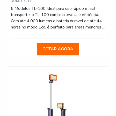
ROTALUX / PR
5 Modelos TL-100 Ideal para uso rápido e fácil
transporte, o TL-100 combina leveza e eficiência.
Com até 4.000 lumens e bateria durável de até 44
horas no modo Eco, é perfeito para áreas menores e
operações de curto prazo. TL-200 Com iluminação
de até 12.000 lumens e tempo de bateria de até
44 horas, o TL-200 é uma solução versátil que se
COTAR AGORA
ajusta a várias alturas (de 1 a 2,3 metros) em
segundos, ideal para áreas de médio porte. PL-200
Projetado para iluminar em 360°, o PL-200 é
perfeito para grandes áreas que precisam de
iluminação uniforme. Com até 12.000 lumens e
duração de bateria de até 44 horas, proporciona
visibilidade sem pontos cegos. TL-300 Oferecendo
até 14.000 lumens e até 70 horas de uso no modo
Eco, o TL-300 é robusto e ajustável até 3,1 metros
de altura, ideal para grandes eventos e operações
de longa duração. TL-400 Com capacidade máxima