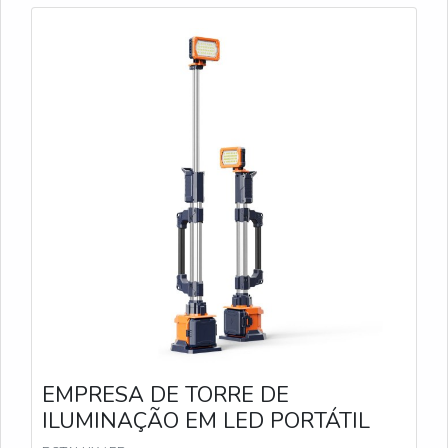
perfeito para grandes áreas que precisam de
iluminação uniforme. Com até 12.000 lumens e
duração de bateria de até 44 horas, proporciona
visibilidade sem pontos cegos. TL-300 Oferecendo
até 14.000 lumens e até 70 horas de uso no modo
Eco, o TL-300 é robusto e ajustável até 3,1 metros
de altura, ideal para grandes eventos e operações
de longa duração. TL-400 Com capacidade máxima
de 17.000 lumens e alcance de 1.100 m², o TL-400
é a escolha perfeita para grandes áreas que exigem
iluminação de alta intensidade e durabilidade de até
100 horas no modo Eco.
EMPRESA DE TORRE DE
ILUMINAÇÃO EM LED PORTÁTIL