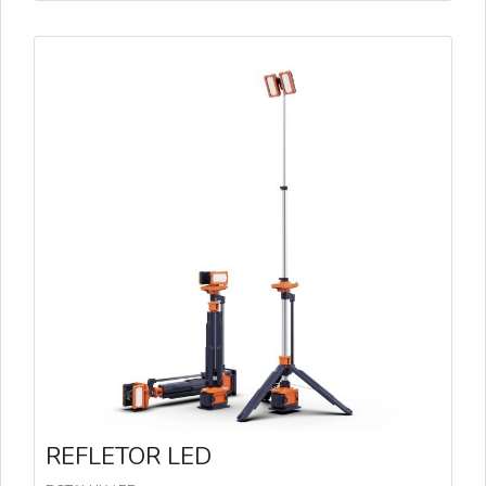
segundos, ideal para áreas de médio porte. PL-200
Projetado para iluminar em 360°, o PL-200 é
perfeito para grandes áreas que precisam de
iluminação uniforme. Com até 12.000 lumens e
duração de bateria de até 44 horas, proporciona
visibilidade sem pontos cegos. TL-300 Oferecendo
até 14.000 lumens e até 70 horas de uso no modo
Eco, o TL-300 é robusto e ajustável até 3,1 metros
de altura, ideal para grandes eventos e operações
de longa duração. TL-400 Com capacidade máxima
de 17.000 lumens e alcance de 1.100 m², o TL-400
é a escolha perfeita para grandes áreas que exigem
iluminação de alta intensidade e durabilidade de até
100 horas no modo Eco.
REFLETOR LED