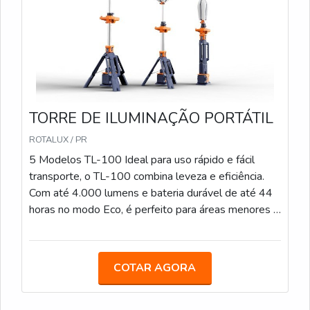
é a escolha perfeita para grandes áreas que exigem
iluminação de alta intensidade e durabilidade de até
100 horas no modo Eco.
TORRE DE ILUMINAÇÃO PORTÁTIL
ROTALUX / PR
5 Modelos TL-100 Ideal para uso rápido e fácil
transporte, o TL-100 combina leveza e eficiência.
Com até 4.000 lumens e bateria durável de até 44
horas no modo Eco, é perfeito para áreas menores e
operações de curto prazo. TL-200 Com iluminação
de até 12.000 lumens e tempo de bateria de até
44 horas, o TL-200 é uma solução versátil que se
COTAR AGORA
ajusta a várias alturas (de 1 a 2,3 metros) em
segundos, ideal para áreas de médio porte. PL-200
Projetado para iluminar em 360°, o PL-200 é