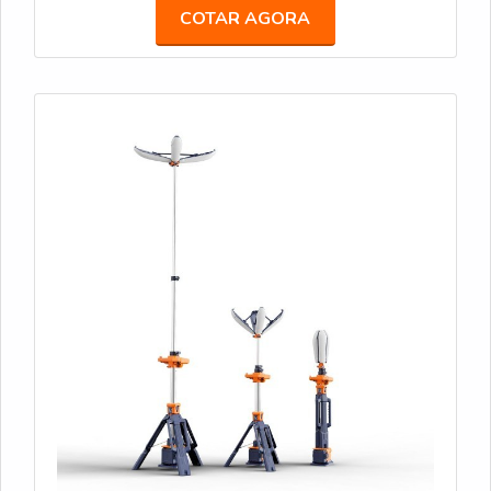
44 horas, o TL-200 é uma solução versátil que se
COTAR AGORA
ajusta a várias alturas (de 1 a 2,3 metros) em
segundos, ideal para áreas de médio porte. PL-200
Projetado para iluminar em 360°, o PL-200 é
perfeito para grandes áreas que precisam de
iluminação uniforme. Com até 12.000 lumens e
duração de bateria de até 44 horas, proporciona
visibilidade sem pontos cegos. TL-300 Oferecendo
até 14.000 lumens e até 70 horas de uso no modo
Eco, o TL-300 é robusto e ajustável até 3,1 metros
de altura, ideal para grandes eventos e operações
de longa duração. TL-400 Com capacidade máxima
de 17.000 lumens e alcance de 1.100 m², o TL-400
é a escolha perfeita para grandes áreas que exigem
iluminação de alta intensidade e durabilidade de até
100 horas no modo Eco.