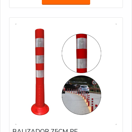
ajusta a várias alturas (de 1 a 2,3 metros) em
segundos, ideal para áreas de médio porte. PL-200
Projetado para iluminar em 360°, o PL-200 é
perfeito para grandes áreas que precisam de
iluminação uniforme. Com até 12.000 lumens e
duração de bateria de até 44 horas, proporciona
visibilidade sem pontos cegos. TL-300 Oferecendo
até 14.000 lumens e até 70 horas de uso no modo
Eco, o TL-300 é robusto e ajustável até 3,1 metros
de altura, ideal para grandes eventos e operações
de longa duração. TL-400 Com capacidade máxima
de 17.000 lumens e alcance de 1.100 m², o TL-400
é a escolha perfeita para grandes áreas que exigem
iluminação de alta intensidade e durabilidade de até
100 horas no modo Eco.
BALIZADOR 75CM PE