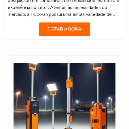
pesquisado em companhias de credibilidade, estrutura e
experiência no setor. Atentas às necessidades do
mercado, a Truckvan possui uma ampla variedade de
unidades móveis prontas no seu portfólio de locação,
tais como: Veículos de Luxo para Transporte Executivo
COTAR AGORA
(JetBus e JetVan); Food Truck; Diversas carretas,
caminhões e módulos (contêineres) que podem ser
customizados como Showroom, Loja, Museu, Estande,
Espaço VIP, Sala de Imprensa, e infinitas