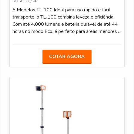
ROTALUX / PR
5 Modelos TL-100 Ideal para uso rápido e fácil
transporte, o TL-100 combina leveza e eficiência.
Com até 4.000 lumens e bateria durável de até 44
horas no modo Eco, é perfeito para áreas menores e
operações de curto prazo. TL-200 Com iluminação
de até 12.000 lumens e tempo de bateria de até
44 horas, o TL-200 é uma solução versátil que se
COTAR AGORA
ajusta a várias alturas (de 1 a 2,3 metros) em
segundos, ideal para áreas de médio porte. PL-200
Projetado para iluminar em 360°, o PL-200 é
perfeito para grandes áreas que precisam de
iluminação uniforme. Com até 12.000 lumens e
duração de bateria de até 44 horas, proporciona
visibilidade sem pontos cegos. TL-300 Oferecendo
até 14.000 lumens e até 70 horas de uso no modo
Eco, o TL-300 é robusto e ajustável até 3,1 metros
de altura, ideal para grandes eventos e operações
de longa duração. TL-400 Com capacidade máxima