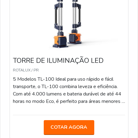
de 17.000 lumens e alcance de 1.100 m², o TL-400
é a escolha perfeita para grandes áreas que exigem
iluminação de alta intensidade e durabilidade de até
100 horas no modo Eco.
TORRE DE ILUMINAÇÃO LED
ROTALUX / PR
5 Modelos TL-100 Ideal para uso rápido e fácil
transporte, o TL-100 combina leveza e eficiência.
Com até 4.000 lumens e bateria durável de até 44
horas no modo Eco, é perfeito para áreas menores e
operações de curto prazo. TL-200 Com iluminação
de até 12.000 lumens e tempo de bateria de até
44 horas, o TL-200 é uma solução versátil que se
COTAR AGORA
ajusta a várias alturas (de 1 a 2,3 metros) em