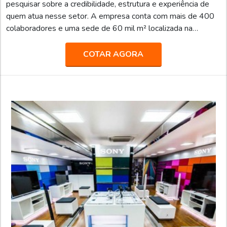
pesquisar sobre a credibilidade, estrutura e experiência de
quem atua nesse setor. A empresa conta com mais de 400
colaboradores e uma sede de 60 mil m² localizada na
Rodovia Presidente Dutra, no bairro Bonsucesso, em
Guarulhos (SP).MAIS INFORMAÇÕES SOBRE O
COTAR AGORA
PRODUTOPara atender e se adaptar às demandas, a
Truckvan possui um portfólio bem versátil de unidades
móveis que podem ser usadas para os segmentos de saúde,
capacitação profissional, serviç