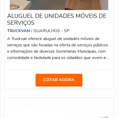
ALUGUEL DE UNIDADES MÓVEIS DE
SERVIÇOS
TRUCKVAN
/ GUARULHOS - SP
A Truckvan oferece aluguel de unidades móveis de
serviços que são focadas na oferta de serviços públicos
e informações de diversas Secretarias Municipais, com
comodidade e facilidade para os cidadãos que vivem em
localidades mais distantes dos grandes centros. Os
modelos são equipados com salas de reunião e copa
para uso dos servidores e espaço para vários guichês de
COTAR AGORA
atendimento, com acessibilidade e sala de espera. MAIS
DETALHES SOBRE AS UNIDADESAs unidades
móveis de serviços da Truckvan permit