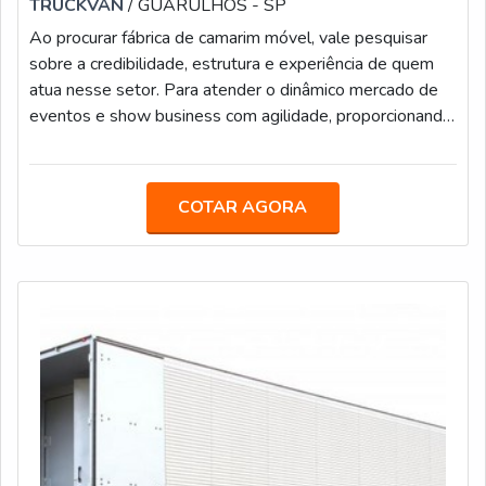
TRUCKVAN
/ GUARULHOS - SP
Ao procurar fábrica de camarim móvel, vale pesquisar
sobre a credibilidade, estrutura e experiência de quem
atua nesse setor. Para atender o dinâmico mercado de
eventos e show business com agilidade, proporcionando
mais estrutura e comodidade para equipes de produção
e artistas, a Truckvan desenvolveu soluções sobre rodas
inovadoras. Uma delas é o camarim móvel.COMO
COTAR AGORA
ESTÃO EQUIPADOS OS CAMARINS MÓVEISO
camarim 1 possui autonomia em energia e climatização e
está equipado com porta-palco, avanço la