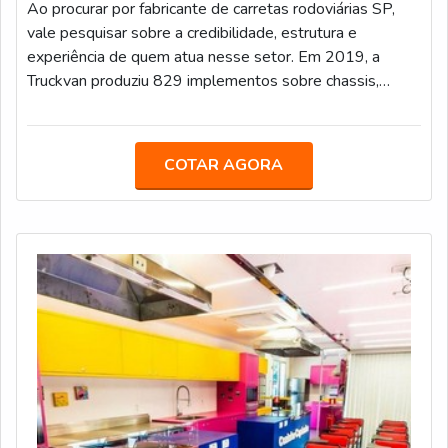
Ao procurar por fabricante de carretas rodoviárias SP,
vale pesquisar sobre a credibilidade, estrutura e
experiência de quem atua nesse setor. Em 2019, a
Truckvan produziu 829 implementos sobre chassis,
sendo 390 carrocerias para transporte de bebidas,
ratificando a sua posição entre os líderes desse nicho.
MAIS INFORMAÇÕES ACERCA O PRODUTONo
COTAR AGORA
primeiro semestre de 2020, a Truckvan ampliou o
portfólio com o lançamento da Linha Graneleira nas
versões semirreboque, bitrem e rodotrem, sendo que
esse