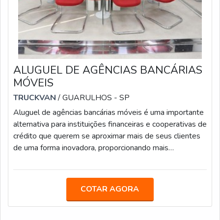
ALUGUEL DE AGÊNCIAS BANCÁRIAS
MÓVEIS
TRUCKVAN
/ GUARULHOS - SP
Aluguel de agências bancárias móveis é uma importante
alternativa para instituições financeiras e cooperativas de
crédito que querem se aproximar mais de seus clientes
de uma forma inovadora, proporcionando mais
comodidade e conveniência para o público que mora em
locais que não possuem pontos de autoatendimento ou
que precisam de mais opções para suprir a demanda dos
COTAR AGORA
habitantes.MAIS INFORMAÇÕES SOBRE A
EMPRESAE quem oferece esse serviço com qualidade
é a Truckvan, a maior fabricante de Unidades