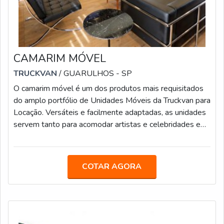
CAMARIM MÓVEL
TRUCKVAN
/ GUARULHOS - SP
O camarim móvel é um dos produtos mais requisitados
do amplo portfólio de Unidades Móveis da Truckvan para
Locação. Versáteis e facilmente adaptadas, as unidades
servem tanto para acomodar artistas e celebridades em
eventos e shows quanto para serem usadas como
Espaço VIP e transformadas em diversas ativações de
live marketing.MAIS UNIDADES OFERECIDAS PELA
COTAR AGORA
EMPRESAO camarim I possui autonomia em energia e
climatização e está equipado com porta-palco, avanço
lateral, banheiro VIP com cabine de ban