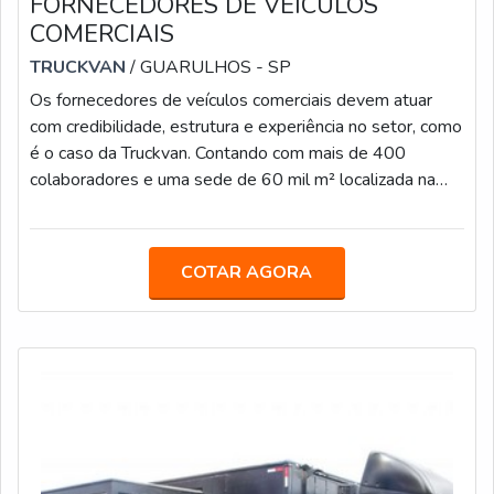
FORNECEDORES DE VEÍCULOS
COMERCIAIS
TRUCKVAN
/ GUARULHOS - SP
Os fornecedores de veículos comerciais devem atuar
com credibilidade, estrutura e experiência no setor, como
é o caso da Truckvan. Contando com mais de 400
colaboradores e uma sede de 60 mil m² localizada na
Rodovia Presidente Dutra, no bairro Bonsucesso, em
Guarulhos (SP), a empresa desenvolve soluções para
todo o Brasil.O EQUIPAMENTO É DESTINADO PARA
COTAR AGORA
DIVERSAS FUNÇÕESA Truckvan já desenvolveu
projetos itinerantes para grandes marcas, como
Heineken, Coca-Cola, AMBEV, Mercedes-Benz, General
Motor