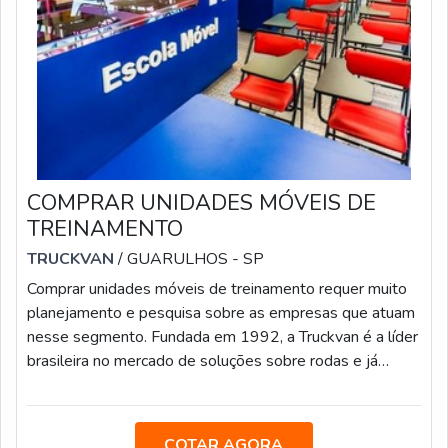
COMPRAR UNIDADES MÓVEIS DE
TREINAMENTO
TRUCKVAN
/ GUARULHOS - SP
Comprar unidades móveis de treinamento requer muito
planejamento e pesquisa sobre as empresas que atuam
nesse segmento. Fundada em 1992, a Truckvan é a líder
brasileira no mercado de soluções sobre rodas e já
entregou mais de 100 escolas móveis para o Sistema S
(Senai, Sesi, Senac e Sesc) e mais de 20 modelos para o
Via Rápida Emprego, programa de qualificação
COTAR AGORA