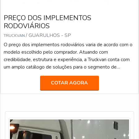
PREÇO DOS IMPLEMENTOS
RODOVIÁRIOS
/ GUARULHOS - SP
TRUCKVAN
O preço dos implementos rodoviários varia de acordo com o
modelo escolhido pelo comprador. Atuando com
credibilidade, estrutura e experiência, a Truckvan conta com
um amplo catálogo de soluções para o segmento de
transporte de pesados, tais como: Transporte de valores;
Semirreboque, bitrem e rodotrem sider; Piso móvel; Linha
COTAR AGORA
Graneleira; Inloader; Furgão; Carroceria para transporte de
bebidas; Carga seca; Entre outros.Fundada em 1992, a
Truckvan é a maior fabricante de Unidades Móveis do Brasil