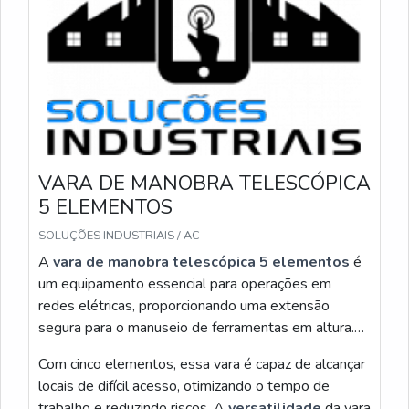
CONCLUSÃO
Eu avalio que a vara de manobra telescópica 12
metros reúne alcance e controle para operações
críticas, entregando resistência e modularidade que
impactam diretamente segurança, compatibilidade
com acessórios e economia de tempo em campo.
DECISÃO PRÁTICA ALÉM DAS ESPECIFICAÇÕES
VARA DE MANOBRA TELESCÓPICA
5 ELEMENTOS
Ao considerar compra, eu priorizo três vetores:
segurança estrutural, compatibilidade com encaixes
SOLUÇÕES INDUSTRIAIS / AC
comuns e facilidade de manutenção. A informação
A
vara de manobra telescópica 5 elementos
é
técnica sobre carga máxima e material compõe a
um equipamento essencial para operações em
base; a informação operacional — como travas e
redes elétricas, proporcionando uma extensão
empunhadura — determina uso diário. Em testes, uma
segura para o manuseio de ferramentas em altura.
vara 12 metros com ponta isolada reduz risco
Sua estrutura modular permite fácil transporte e
Com cinco elementos, essa vara é capaz de alcançar
eletrocutivo e simplifica procedimentos de trabalho
manuseio, garantindo
eficiência e segurança
locais de difícil acesso, otimizando o tempo de
em altura.
durante os trabalhos.
trabalho e reduzindo riscos. A
versatilidade
da vara