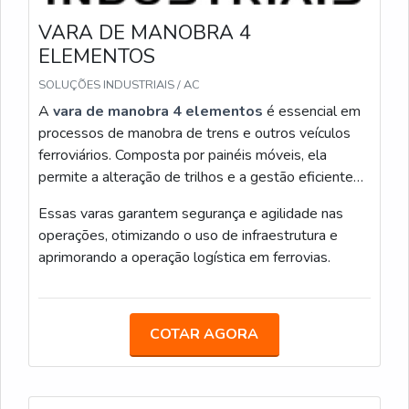
segura em uma única saída.
VARA DE MANOBRA 4
ELEMENTOS
Eu organizo o kit ao lado da vara 12 m, priorizando
acessibilidade e isolamento; isso reduz risco e acelera
SOLUÇÕES INDUSTRIAIS / AC
intervenções em campo.
A
vara de manobra 4 elementos
é essencial em
processos de manobra de trens e outros veículos
USO PRÁTICO, MANUTENÇÃO E EXPERIÊNCIA
DO USUÁRIO COM A VARA DE MANOBRA
ferroviários. Composta por painéis móveis, ela
TELESCÓPICA 12 METROS
permite a alteração de trilhos e a gestão eficiente
do fluxo ferroviário.
Eu uso a vara de manobra telescópica 12 metros
Essas varas garantem segurança e agilidade nas
como ferramenta principal em resgates e inspeções
operações, otimizando o uso de infraestrutura e
em altura; ela equilibra alcance e controle quando
aprimorando a operação logística em ferrovias.
preciso reduzir deslocamentos e otimizar segurança
operacional.
AJUSTES RÁPIDOS QUE AUMENTAM
COTAR AGORA
RENDIMENTO EM CAMPO
No uso diário eu marco pontos: encaixe firme, travas
limpas e sequência de extensão controlada. Ao