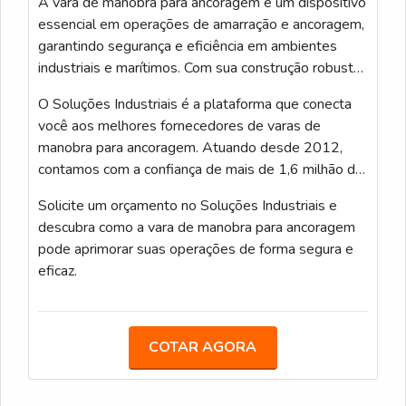
A vara de manobra para ancoragem é um dispositivo
mecânica e dielétrica. Verifique também a presença
essencial em operações de amarração e ancoragem,
de trancas seguras entre os segmentos, acabamento
garantindo segurança e eficiência em ambientes
liso e proteção contra intempéries.
industriais e marítimos. Com sua construção robusta
e ergonomia adaptada, ela facilita o posicionamento
Além disso, confira a classe de tensão, capacidade de
O Soluções Industriais é a plataforma que conecta
e a fixação de cargas pesadas, otimizando o tempo
carga, peso e ergonomia. A garantia de qualidade,
você aos melhores fornecedores de varas de
e minimizando riscos de acidentes.
certificações e conformidade com normas técnicas
manobra para ancoragem. Atuando desde 2012,
garantem que a vara seja adequada para trabalho em
contamos com a confiança de mais de 1,6 milhão de
alta tensão.
compradores, oferecendo uma experiência
Solicite um orçamento no Soluções Industriais e
consolidada e confiável na busca por produtos
COMO EU DEVO TRANSPORTAR, ARMAZENAR E
descubra como a vara de manobra para ancoragem
industriais de qualidade.
FAZER A MANUTENÇÃO DE UMA VARA DE
pode aprimorar suas operações de forma segura e
MANOBRA TELESCÓPICA 12 METROS?
eficaz.
Eu sempre transporto a vara desacoplada ou em capa
protetora para evitar impactos e exposição
prolongada ao sol. No armazenamento, mantenho em
COTAR AGORA
local seco, ventilado e sem contato com produtos
químicos que possam degradar o material isolante.