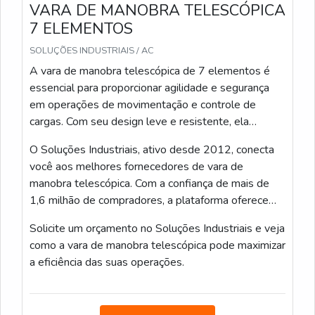
VARA DE MANOBRA TELESCÓPICA
Verificar carga máxima e certificação antes da
7 ELEMENTOS
compra
SOLUÇÕES INDUSTRIAIS / AC
Estabelecer rotina diária de inspeção e registro
de manutenção
A vara de manobra telescópica de 7 elementos é
Escolher modelos com pontas e travas
essencial para proporcionar agilidade e segurança
compatíveis com sua frota
em operações de movimentação e controle de
cargas. Com seu design leve e resistente, ela
Se priorizar durabilidade e segurança, a 12 metros
permite ajustes rápidos e precisos, facilitando o
reduz intervenções externas e melhora eficiência
O Soluções Industriais, ativo desde 2012, conecta
trabalho em diferentes alturas e ângulos.
operacional em tarefas de alta precisão.
você aos melhores fornecedores de vara de
manobra telescópica. Com a confiança de mais de
Eu recomendo a vara de manobra telescópica 12
1,6 milhão de compradores, a plataforma oferece
metros quando houver necessidade de alcance
uma experiência segura e eficiente na busca de
Solicite um orçamento no Soluções Industriais e veja
controlado: compre com base em compatibilidade,
soluções industriais de qualidade.
como a vara de manobra telescópica pode maximizar
manutenção e avaliação de risco.
a eficiência das suas operações.
PERGUNTAS FREQUENTES
O QUE É UMA VARA DE MANOBRA
TELESCÓPICA 12 METROS E PARA QUE ELA