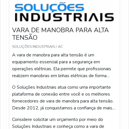
QUAL É O PESO APROXIMADO E A CAPACIDADE
DE CARGA DE UMA VARA TELESCÓPICA DE 12
METROS E ISSO INFLUENCIA NO TRANSPORTE?
O peso varia conforme o material e o número de
VARA DE MANOBRA PARA ALTA
seções, mas eu costumo ver varas de 12 metros
TENSÃO
pesando entre 6 e 12 kg quando projetadas para
facilitar o manuseio. A capacidade de carga não é
SOLUÇÕES INDUSTRIAIS / AC
grande — a função principal é manobra e isolamento,
A vara de manobra para alta tensão é um
não suportar cargas pesadas — então é importante
equipamento essencial para a segurança em
verificar as especificações do fabricante sobre limites
operações elétricas. Ela permite que profissionais
de esforço e torque.
realizem manobras em linhas elétricas de forma
remota, protegendo a integridade dos trabalhadores
Esse peso influencia no transporte e no trabalho em
O Soluções Industriais atua como uma importante
e garantindo a energia com eficiência.
altura: eu prefiro modelos mais leves para reduzir
plataforma de conexão entre você e os melhores
fadiga, mas sem comprometer resistência e
fornecedores de vara de manobra para alta tensão.
isolamento. Para transporte, uso suportes e capas
Desde 2012, já conquistamos a confiança de mais
próprias para proteger a vara e facilitar o
de 1,6 milhão de compradores, destacando nossa
Considere solicitar um orçamento por meio do
deslocamento em veículo.
experiência e credibilidade no mercado.
Soluções Industriais e conheça como a vara de