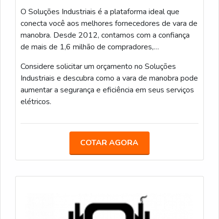
design robusto e isolamento adequado, ela garante
bolsa rígida evita amassados e preserva alinhamento.
O Soluções Industriais é a plataforma ideal que
proteção ao profissional durante a realização de
Quando trabalho com equipes, padronizo comunicação
conecta você aos melhores fornecedores de vara de
manutenções e intervenções em instalação.
sobre limitações de carga: o peso influencia
manobra. Desde 2012, contamos com a confiança
capacidade de alcance e estabilidade, por isso uso
de mais de 1,6 milhão de compradores,
sempre amortecedores e técnicas de apoio para
proporcionando uma experiência confiável e eficaz
Considere solicitar um orçamento no Soluções
manter performance alta.
para atender às suas necessidades industriais.
Industriais e descubra como a vara de manobra pode
Cheque de travas e cliques antes de cada uso
aumentar a segurança e eficiência em seus serviços
Lubrificação leve e inspeção quinzenal
elétricos.
Armazenamento em bolsa rígida e controle de
peso por seção
COTAR AGORA
Pequenas verificações pré-uso reduzem falhas em
campo e preservam precisão de alcance.
Adoto rotina de inspeção, registro e armazenagem
controlada para maximizar vida útil da vara de
manobra telescópica 12 metros e garantir segurança
consistente.