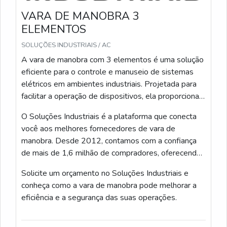
VARA DE MANOBRA 3
ELEMENTOS
SOLUÇÕES INDUSTRIAIS / AC
A vara de manobra com 3 elementos é uma solução
eficiente para o controle e manuseio de sistemas
elétricos em ambientes industriais. Projetada para
facilitar a operação de dispositivos, ela proporciona
segurança, agilidade e precisão, otimizando o
O Soluções Industriais é a plataforma que conecta
desempenho e a manutenção de instalações
você aos melhores fornecedores de vara de
elétricas.
manobra. Desde 2012, contamos com a confiança
de mais de 1,6 milhão de compradores, oferecendo
uma experiência confiável e ágil na busca por
Solicite um orçamento no Soluções Industriais e
produtos industriais de qualidade.
conheça como a vara de manobra pode melhorar a
eficiência e a segurança das suas operações.