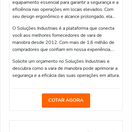
equipamento essencial para garantir a segurança e a
aterramento e operação com varas isolantes —
eficiência nas operações em locais elevados. Com
prática que reduz exposição e aumenta segurança
seu design ergonômico e alcance prolongado, ela
operacional.
permite movimentar materiais e realizar tarefas de
O Soluções Industriais é a plataforma que conecta
manutenção com facilidade, minimizando riscos de
ACESSÓRIOS E FERRAMENTAS: LUVAS,
você aos melhores fornecedores de vara de
DETECTORES, CHAVES E FERRAMENTAS
acidentes.
manobra desde 2012. Com mais de 1,6 milhão de
UNIVERSAL
compradores que confiam em nossa experiência,
Eu descrevo os acessórios críticos para operar uma
oferecemos agilidade e segurança na busca pelo
vara de manobra telescópica 12 metros com
Solicite um orçamento no Soluções Industriais e
equipamento ideal para suas necessidades.
segurança: luvas isolantes, detectores portáteis,
descubra como a vara de manobra pode aprimorar a
chaves fusiveis e ferramentas universal adaptadas ao
segurança e a eficácia das suas operações em altura.
formato telescópico.
COMPLEMENTOS QUE TRANSFORMAM A VARA
EM ESTAÇÃO DE TRABALHO MÓVEL
COTAR AGORA
Eu priorizo luvas de borracha com certificação para
alta tensão e grip reforçado no punho telescópico:
elas isolam, aumentam a precisão no manuseio do
anel de conexão e reduzem deslizamentos ao ajustar