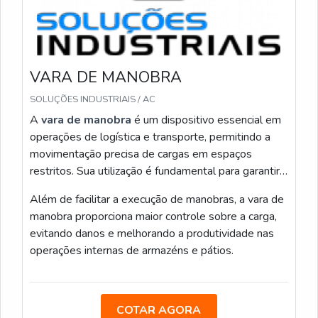
isolante e travas telescópicas. Registro medições
com detector portátil antes de qualquer aproximação
e mantenho distância de segurança definida pela
concessionária.
VARA DE MANOBRA
Durante a operação eu executo aterramento
SOLUÇÕES INDUSTRIAIS / AC
temporário apenas após confirmar ausência de tensão
A
vara de manobra
é um dispositivo essencial em
pelo detector e seguir sequência: conexão ao
operações de logística e transporte, permitindo a
condutor, conexão à haste de aterramento e retorno à
movimentação precisa de cargas em espaços
malha de terra. Sigo checklist prático:
restritos. Sua utilização é fundamental para garantir a
Isolar área e sinalizar
eficiência e segurança nas manobras de veículos
Além de facilitar a execução de manobras, a vara de
Confirmar ausência com detector calibrated
pesados.
manobra proporciona maior controle sobre a carga,
Instalar aterramento temporário conforme
evitando danos e melhorando a produtividade nas
procedimento
operações internas de armazéns e pátios.
Usar luvas e mangas isolantes com borracha
quando necessário
Manter comunicação com observador
COTAR AGORA
No uso da vara eu aplico técnicas de manobra de um