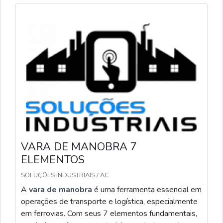
Para instalação imediata eu sigo procedimento de
checagem: travo o engate, testo continuidade e
torque do pino, e verifico vedação isolante. O encaixe
universal facilita inspeção visual e substituição rápida
de módulos durante atendimento de falhas. Em
situações de alta tensão eu mantenho distância
segura e confio na repetibilidade do encaixe universal
para evitar remediações em altura.
Perfis de encaixe: rebaixo com pino de
segurança para engate sem folga.
Compatibilidade elétrica: interfaces para chaves
VARA DE MANOBRA 7
fusíveis modulares e bornes de teste.
ELEMENTOS
Adaptação em campo: conversores para encaixe
universal que aceitam detectores e acessórios.
SOLUÇÕES INDUSTRIAIS / AC
A
vara de manobra
é uma ferramenta essencial em
Eu priorizo encaixe universal testado e engate seguro
operações de transporte e logística, especialmente
antes de qualquer intervenção em linha energizada.
em ferrovias. Com seus 7 elementos fundamentais,