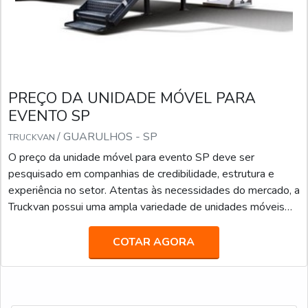
PREÇO DA UNIDADE MÓVEL PARA
EVENTO SP
/ GUARULHOS - SP
TRUCKVAN
O preço da unidade móvel para evento SP deve ser
pesquisado em companhias de credibilidade, estrutura e
experiência no setor. Atentas às necessidades do mercado, a
Truckvan possui uma ampla variedade de unidades móveis
prontas no seu portfólio de locação, tais como: Veículos de
Luxo para Transporte Executivo (JetBus e JetVan); Food
COTAR AGORA
Truck; Diversas carretas, caminhões e módulos (contêineres)
que podem ser customizados como Showroom, Loja, Museu,
Estande, Espaço VIP, Sala de Imprensa, e infinitas