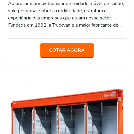
Ao procurar por distribuidor de unidade móvel de saúde,
vale pesquisar sobre a credibilidade, estrutura e
experiência das empresas que atuam nesse setor.
Fundada em 1992, a Truckvan é a maior fabricante de
unidades móveis do Brasil e conta com mais de 400
colaboradores e uma sede de 60 mil² localizada na
Rodovia Presidente Dutra, no bairro de Bonsucesso em
COTAR AGORA
Guarulhos.MAIS INFORMAÇÕES SOBRE O
PRODUTONo segmento de saúde, a empresa já
entregou mais de 50 hospitais sobre rodas, que foram
responsávei