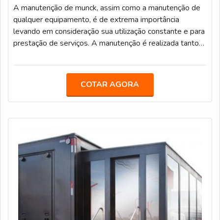
A manutenção de munck, assim como a manutenção de
qualquer equipamento, é de extrema importância
levando em consideração sua utilização constante e para
prestação de serviços. A manutenção é realizada tanto
de maneira preventiva quanto urgente, porém a
manutenção preventiva possui um custo muito menor e
auxilia na conservação e desempenho do equipamento. É
COTAR AGORA
possível e necessário que o próprio condutor do veículo
o revise diariamente, identificando qualquer
anormalidade. No caso do serviço, é nece