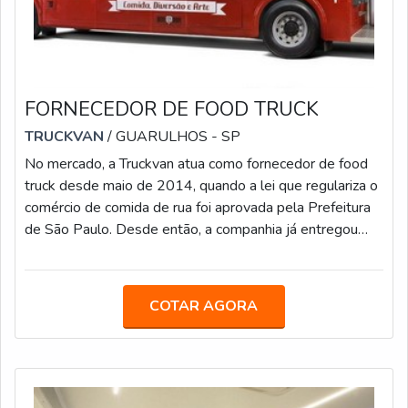
FORNECEDOR DE FOOD TRUCK
TRUCKVAN
/ GUARULHOS - SP
No mercado, a Truckvan atua como fornecedor de food
truck desde maio de 2014, quando a lei que regulariza o
comércio de comida de rua foi aprovada pela Prefeitura
de São Paulo. Desde então, a companhia já entregou
mais de 80 cozinhas sobre rodas. A alta demanda se
deve ao fato que a empresa possui como diferenciais:
Ampla estrutura fabril; Assistência técnica em qualquer
COTAR AGORA
lugar do Brasil; Equipe de especialistas em engenharia,
elétrica, hidráulica e mecânica, para fabricar food trucks
de acordo c