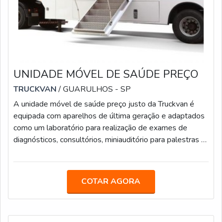
UNIDADE MÓVEL DE SAÚDE PREÇO
TRUCKVAN
/ GUARULHOS - SP
A unidade móvel de saúde preço justo da Truckvan é
equipada com aparelhos de última geração e adaptados
como um laboratório para realização de exames de
diagnósticos, consultórios, miniauditório para palestras e
espaço para atendimento público.O ambiente é
climatizado com ar-condicionado e possui banheiros e
elevador hidráulico para acesso de idosos e pessoas
COTAR AGORA
com deficiência física e mobilidade reduzida.
Dependendo do projeto, é possível contar com gerador
próprio de energia, projetor multimídia