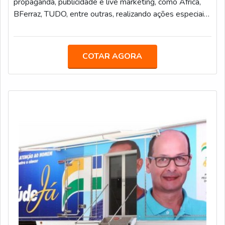
propaganda, publicidade e live marketing, como Africa,
BFerraz, TUDO, entre outras, realizando ações especiais
e projetos para marcas renomadas, como: AMBEV,
Bradesco, Claro/NET, Coca-Cola, EDP, Grupo Globo,
Grupo Petrópolis, Heineken, Itaú, Sony, TIM, Vivo e muito
COTAR AGORA
mais.Um dos projetos da empresa que mais teve
sucesso é o Museu Móvel da Língua Portuguesa,
desenvolvido para EDP, empresa que atua n