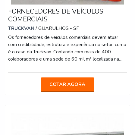
FORNECEDORES DE VEÍCULOS
COMERCIAIS
TRUCKVAN
/ GUARULHOS - SP
Os fornecedores de veículos comerciais devem atuar
com credibilidade, estrutura e experiência no setor, como
é o caso da Truckvan. Contando com mais de 400
colaboradores e uma sede de 60 mil m² localizada na
Rodovia Presidente Dutra, no bairro Bonsucesso, em
Guarulhos (SP), a empresa desenvolve soluções para
todo o Brasil.O EQUIPAMENTO É DESTINADO PARA
COTAR AGORA
DIVERSAS FUNÇÕESA Truckvan já desenvolveu
projetos itinerantes para grandes marcas, como
Heineken, Coca-Cola, AMBEV, Mercedes-Benz, General
Motor