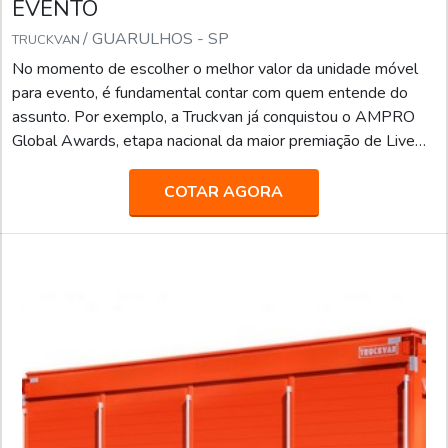
EVENTO
/ GUARULHOS - SP
TRUCKVAN
No momento de escolher o melhor valor da unidade móvel
para evento, é fundamental contar com quem entende do
assunto. Por exemplo, a Truckvan já conquistou o AMPRO
Global Awards, etapa nacional da maior premiação de Live
Marketing do mundo, na categoria “Melhor Fornecedora”.A
empresa já atendeu grandes agências de comunicação,
COTAR AGORA
propaganda, publicidade e live marketing, como África,
BFerraz, TUDO, entre outras, realizando ações especiais e
projetos para marcas renomadas, como: AMBEV, B