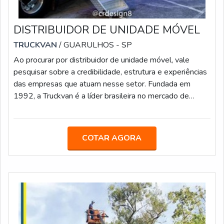
DISTRIBUIDOR DE UNIDADE MÓVEL
TRUCKVAN
/ GUARULHOS - SP
Ao procurar por distribuidor de unidade móvel, vale
pesquisar sobre a credibilidade, estrutura e experiências
das empresas que atuam nesse setor. Fundada em
1992, a Truckvan é a líder brasileira no mercado de
soluções sobre rodas, tendo produzido mais de 900
unidades móveis para os seguintes segmentos: Saúde;
Treinamento e Capacitação Profissional; Serviços;
COTAR AGORA
Eventos; Defesa e Segurança.MAIS INFORMAÇÕES
SOBRE O PRODUTOA Truckvan trabalha tanto com a
venda quanto com a locação de carretas, caminhõ