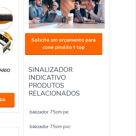
Solicite um orçamento para
cone pirulito t top
SINALIZADOR
ARIO
INDICATIVO
PRODUTOS
RELACIONADOS
RA
balizador 75cm pe
balizador 75cm pvc