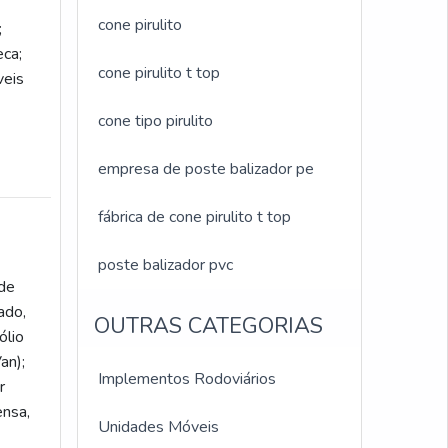
cone pirulito
;
eca;
cone pirulito t top
veis
cone tipo pirulito
empresa de poste balizador pe
fábrica de cone pirulito t top
poste balizador pvc
de
ado,
OUTRAS CATEGORIAS
ólio
an);
Implementos Rodoviários
r
nsa,
Unidades Móveis