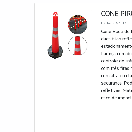
CONE PIR
ROTALUX / PR
Cone Base de B
duas fitas ref
estacionamento
Laranja com dua
controle de tr
com três fitas 
com alta circul
segurança. Pod
refletivas. Mat
risco de impact