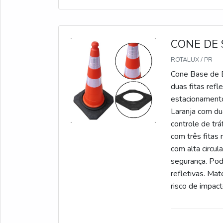
CONE DE
ROTALUX / PR
Cone Base de B
duas fitas ref
estacionamento
Laranja com dua
controle de tr
com três fitas 
com alta circul
segurança. Pod
refletivas. Mat
risco de impact