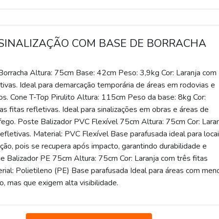
 SINALIZAÇÃO COM BASE DE BORRACHA
orracha Altura: 75cm Base: 42cm Peso: 3,9kg Cor: Laranja com
letivas. Ideal para demarcação temporária de áreas em rodovias e
s. Cone T-Top Pirulito Altura: 115cm Peso da base: 8kg Cor:
s fitas refletivas. Ideal para sinalizações em obras e áreas de
áfego. Poste Balizador PVC Flexível 75cm Altura: 75cm Cor: Lara
refletivas. Material: PVC Flexível Base parafusada ideal para loca
ação, pois se recupera após impacto, garantindo durabilidade e
e Balizador PE 75cm Altura: 75cm Cor: Laranja com três fitas
erial: Polietileno (PE) Base parafusada Ideal para áreas com men
o, mas que exigem alta visibilidade.