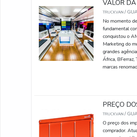
VALOR DA
/ GU
TRUCKVAN
No momento de e
fundamental con
conquistou o AM
Marketing do mu
grandes agência
África, BFerraz,
marcas renoma
PREÇO DO
/ GU
TRUCKVAN
O preço dos imp
comprador. Atua