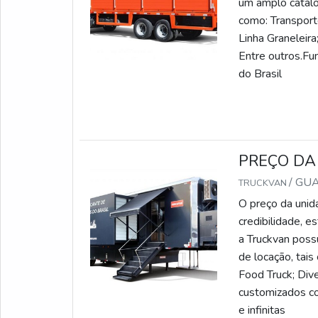
um amplo catálo
como: Transport
Linha Graneleira
Entre outros.Fu
do Brasil
PREÇO DA
/ GU
TRUCKVAN
O preço da uni
credibilidade, e
a Truckvan poss
de locação, tais
Food Truck; Div
customizados co
e infinitas