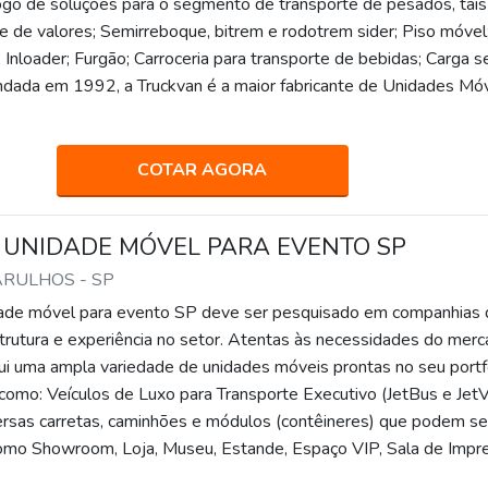
go de soluções para o segmento de transporte de pesados, tais
e de valores; Semirreboque, bitrem e rodotrem sider; Piso móvel
; Inloader; Furgão; Carroceria para transporte de bebidas; Carga s
ndada em 1992, a Truckvan é a maior fabricante de Unidades Mó
COTAR AGORA
 UNIDADE MÓVEL PARA EVENTO SP
ARULHOS - SP
dade móvel para evento SP deve ser pesquisado em companhias 
strutura e experiência no setor. Atentas às necessidades do merc
ui uma ampla variedade de unidades móveis prontas no seu portf
 como: Veículos de Luxo para Transporte Executivo (JetBus e JetV
ersas carretas, caminhões e módulos (contêineres) que podem se
mo Showroom, Loja, Museu, Estande, Espaço VIP, Sala de Impre