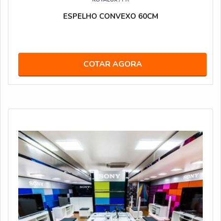
intervalos de fiscalização ativa. A combinação de
ESPELHO CONVEXO 60CM
sinalização e espelho gera protocolos simples, fáceis
de treinar e imediatamente aplicáveis em locais com
tráfego misto.
COTAR AGORA
Cobertura angular ampla para pontos cegos
Redução de colisões e furtos por
monitoramento passivo
Integração rápida a procedimentos operacionais
Posicionar a 2,5–3 m de altura e em cantos opostos
maximiza campo útil e minimiza distorção perceptível.
Eu recomendo o espelho convexo 50 cm como
solução prática: implantação rápida, treinamento
mínimo e impacto imediato na redução de riscos e
melhoria da visibilidade.
ACABAMENTOS E BORDA EM BORRACHA:
DURABILIDADE, LIMPEZA E ANTI-