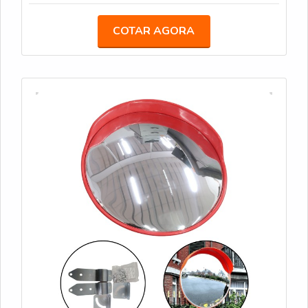
A experiência de uso em campo se traduz em
manutenção simples: limpeza quinzenal com pano
COTAR AGORA
microfibra e solução neutra, inspeção de fixação após
ventos fortes e verificação de microfissuras. Eu
registro cada instalação em uma ficha técnica para
comparar desempenho entre modelos e orientar
futuras reposições. Essa rotina reduz trocas
emergenciais e aumenta a efetividade do espelho
convexo 50 cm em fluxos contínuos.
Ferramentas necessárias: nível, broca, chave de
fenda, buchas, alicate, fita métrica
Passos básicos: marcar, pré-furar, fixar, ajustar
ângulo, testar campo visual
Cuidados: limpeza regular, inspeção de fixação,
proteção contra impactos
Ao ajustar o ângulo, pequenas variações de 5°
mudam significativamente a área coberta — meço e