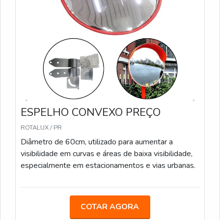
média de 12% entre fornecedores locais e
marketplaces nacionais em pedidos com envio
expresso. Prefiro fornecedores que apresentam
especificação dimensional clara e documentação
técnica para instalação, reduzindo retrabalho e custos
indiretos.
Para implementação imediata, listo opções práticas
de localização, fixação e inspeção periódica:
ESPELHO CONVEXO PREÇO
Instalação em altura de 2,5–3,5 m para
ROTALUX / PR
visibilidade ideal em vias internas;
Diâmetro de 60cm, utilizado para aumentar a
Suporte articulado para ajuste fino após
visibilidade em curvas e áreas de baixa visibilidade,
montagem;
especialmente em estacionamentos e vias urbanas.
Rotina trimestral de limpeza e verificação de
ancoragem.
Essas medidas permitem desempenho constante e
COTAR AGORA
vida útil maior do equipamento.