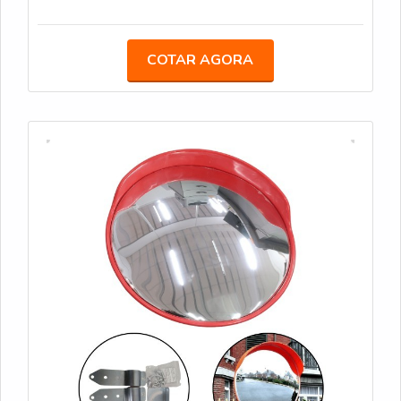
excluídos quando o processo se encerra, salvo
obrigação legal.
COTAR AGORA
Para acessar politica, manual e recibos do espelho
convexo 50 cm eu mantenho um canal de informacao
acessível: área do cliente no site, e-mail de suporte e
PDF do manual com instruções de instalação e
manutenção. Exemplos práticos: remoção de
manchas, recomendações de parafusos compatíveis e
tolerâncias de montagem constam no manual,
permitindo resolver problemas simples sem acionar
garantia quando aplicável.
Como acionar garantia: e-mail com fotos +
número do pedido
Prazo de resposta: avaliação em até 7 dias
úteis
Privacidade: dados usados apenas para entrega