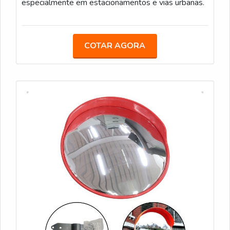
especialmente em estacionamentos e vias urbanas.
despacho (24–72 horas) e tempo de trânsito (2–7
dias), além de avaliações sobre embalagem para
espelho convexo, garantindo menor risco de quebra e
COTAR AGORA
menor custo adicional por troca.
Em termos de precificação, eu considero preco total:
produto + frete + eventual montagem. Para projetos
em lote ou compra para obra, contemplo cotações
diretas com distribuidora para desconto por volume e
frete dedicado, reduzindo o custo por unidade.
Quando preciso de entrega expressa, seleciono lojas
com logística própria ou parceiros locais que oferecem
rastreamento em tempo real e agendamento de
entrega para garantir presença no local.
Retirada em loja física — entrega imediata, sem
frete
Marketplace com frete grátis — bom para