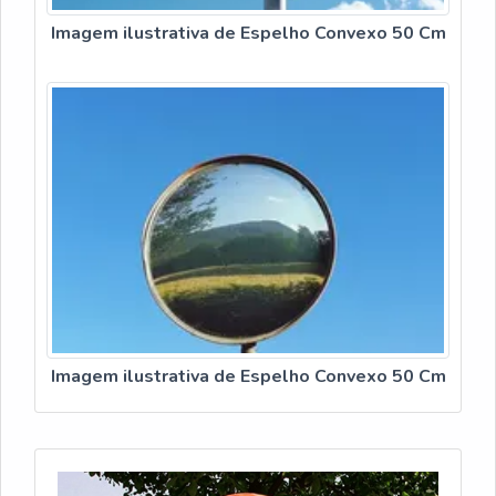
casos.
Imagem ilustrativa de Espelho Convexo 50 Cm
À vista: negociação de desconto direto de 5–
12%
Parcelado: confirme taxa nominal e CET antes
de aceitar
Compra em volume: frete grátis e condições
comerciais melhores
Negocie desconto à vista e peça simulação de juros
em CET para entender impacto real no valor final.
Eu recomendo priorizar preço com garantia e escolher
pagamento que minimize juros; nossa decisão deve
equilibrar custo imediato e risco de substituição.
Imagem ilustrativa de Espelho Convexo 50 Cm
FRETE, ENTREGA E LOJAS: ONDE COMPRAR E
PRAZOS DE ENTREGA
Eu aponto rotas práticas para comprar um espelho
convexo 50 cm, comparando frete, prazos de entrega