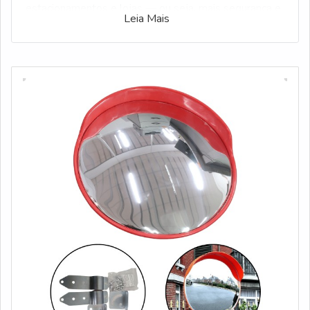
estacionamentos e lojas — ou seja, mais segurança e
Leia Mais
menos acidentes com um investimento compacto.
Ao seguir, você vai descobrir por que esse diâmetro
funciona tão bem em diferentes ambientes, como
escolher o material e o modelo certo para sua
necessidade, onde instalá-lo para obter o melhor
ângulo e dicas práticas de manutenção para garantir
durabilidade e desempenho.
ESPECIFICAÇÕES DO ESPELHO CONVEXO 50
CM: DIMENSÕES, VISTA E MATERIAL
Eu descrevo as especificações essenciais do espelho
convexo 50 cm para decisão de compra rápida:
dimensões externas, raio de curvatura, campo de vista
estimado e composição do material, com foco em
aplicação prática imediata.
DETALHES TÉCNICOS QUE ORIENTAM SELEÇÃO
POR APLICAÇÃO