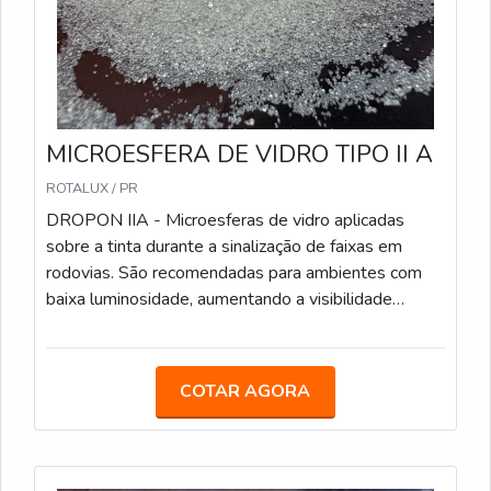
misturadas à tinta antes da aplicação; Sacos de 25
kg; Conformidade: Atende às especificações da
Norma ABNT NBR 16184:2021.
MICROESFERA DE VIDRO TIPO II A
ROTALUX / PR
DROPON IIA - Microesferas de vidro aplicadas
sobre a tinta durante a sinalização de faixas em
rodovias. São recomendadas para ambientes com
baixa luminosidade, aumentando a visibilidade
noturna. Características Técnicas: Método de
Aplicação: Aspersão, durante o processo de pintura;
Sacos de 25 kg; Conformidade: Atende às
COTAR AGORA
especificações da Norma ABNT NBR 16184:2021.
DROPON IIC - Este tipo de microesfera é ideal para
faixas de sinalização em áreas urbanas e rodoviárias.
Oferecem alta retroreflexão e são resistentes ao