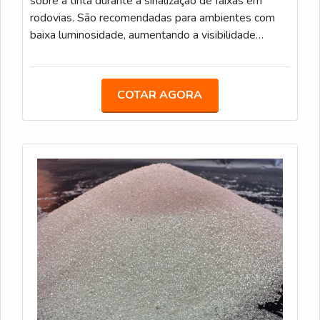
sobre a tinta durante a sinalização de faixas em
rodovias. São recomendadas para ambientes com
baixa luminosidade, aumentando a visibilidade
noturna. Características Técnicas: Método de
Aplicação: Aspersão, durante o processo de pintura;
Sacos de 25 kg; Conformidade: Atende às
COTAR AGORA
especificações da Norma ABNT NBR 16184:2021.
DROPON IIC - Este tipo de microesfera é ideal para
faixas de sinalização em áreas urbanas e rodoviárias.
Oferecem alta retroreflexão e são resistentes ao
desgaste. Caracteristicas Técnicas: Similar ao Tipo II-
A, com microesferas um pouco maiores; Sacos de
25 kg; Conformidade: Atende às especificações da
Norma ABNT NBR 16184:2021. PREMIX IB -
Microesferas pré-misturadas com a tinta durante o
processo de fabricação, garantindo uniformidade na
aplicação. São recomendadas para sinalizações que
precisam de alta durabilidade e visibilidade.
Características Técnicas: Método de Aplicação: Pré-