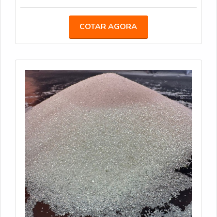
Aplicação: Aspersão, durante o processo de pintura;
Sacos de 25 kg; Conformidade: Atende às
COTAR AGORA
especificações da Norma ABNT NBR 16184:2021.
DROPON IIC - Este tipo de microesfera é ideal para
faixas de sinalização em áreas urbanas e rodoviárias.
Oferecem alta retroreflexão e são resistentes ao
desgaste. Caracteristicas Técnicas: Similar ao Tipo II-
A, com microesferas um pouco maiores; Sacos de
25 kg; Conformidade: Atende às especificações da
Norma ABNT NBR 16184:2021. PREMIX IB -
Microesferas pré-misturadas com a tinta durante o
processo de fabricação, garantindo uniformidade na
aplicação. São recomendadas para sinalizações que
precisam de alta durabilidade e visibilidade.
Características Técnicas: Método de Aplicação: Pré-
misturadas à tinta antes da aplicação; Sacos de 25
kg; Conformidade: Atende às especificações da
Norma ABNT NBR 16184:2021.