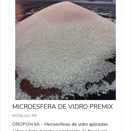
desgaste. Caracteristicas Técnicas: Similar ao Tipo II-
A, com microesferas um pouco maiores; Sacos de
25 kg; Conformidade: Atende às especificações da
Norma ABNT NBR 16184:2021. PREMIX IB -
Microesferas pré-misturadas com a tinta durante o
processo de fabricação, garantindo uniformidade na
aplicação. São recomendadas para sinalizações que
precisam de alta durabilidade e visibilidade.
Características Técnicas: Método de Aplicação: Pré-
misturadas à tinta antes da aplicação; Sacos de 25
kg; Conformidade: Atende às especificações da
Norma ABNT NBR 16184:2021.
MICROESFERA DE VIDRO PREMIX
ROTALUX / PR
DROPON IIA - Microesferas de vidro aplicadas