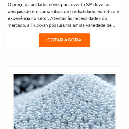
O preço da unidade móvel para evento SP deve ser
pesquisado em companhias de credibilidade, estrutura e
experiência no setor. Atentas às necessidades do
mercado, a Truckvan possui uma ampla variedade de
unidades móveis prontas no seu portfólio de locação,
tais como: Veículos de Luxo para Transporte Executivo
COTAR AGORA
(JetBus e JetVan); Food Truck; Diversas carretas,
caminhões e módulos (contêineres) que podem ser
customizados como Showroom, Loja, Museu, Estande,
Espaço VIP, Sala de Imprensa, e infinitas