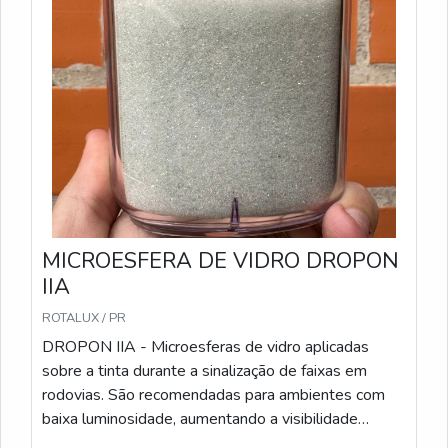
Microesferas pré-misturadas com a tinta durante o
processo de fabricação, garantindo uniformidade na
aplicação. São recomendadas para sinalizações que
precisam de alta durabilidade e visibilidade.
Características Técnicas: Método de Aplicação: Pré-
misturadas à tinta antes da aplicação; Sacos de 25
kg; Conformidade: Atende às especificações da
Norma ABNT NBR 16184:2021.
MICROESFERA DE VIDRO DROPON
IIA
ROTALUX / PR
DROPON IIA - Microesferas de vidro aplicadas
sobre a tinta durante a sinalização de faixas em
rodovias. São recomendadas para ambientes com
baixa luminosidade, aumentando a visibilidade
noturna. Características Técnicas: Método de