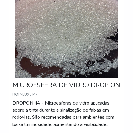
Norma ABNT NBR 16184:2021. PREMIX IB -
Microesferas pré-misturadas com a tinta durante o
processo de fabricação, garantindo uniformidade na
aplicação. São recomendadas para sinalizações que
precisam de alta durabilidade e visibilidade.
Características Técnicas: Método de Aplicação: Pré-
misturadas à tinta antes da aplicação; Sacos de 25
kg; Conformidade: Atende às especificações da
Norma ABNT NBR 16184:2021.
MICROESFERA DE VIDRO DROP ON
ROTALUX / PR
DROPON IIA - Microesferas de vidro aplicadas
sobre a tinta durante a sinalização de faixas em
rodovias. São recomendadas para ambientes com
baixa luminosidade, aumentando a visibilidade
noturna. Características Técnicas: Método de