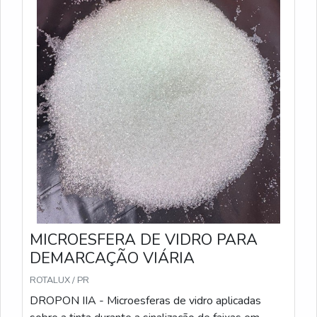
A, com microesferas um pouco maiores; Sacos de
25 kg; Conformidade: Atende às especificações da
Norma ABNT NBR 16184:2021. PREMIX IB -
Microesferas pré-misturadas com a tinta durante o
processo de fabricação, garantindo uniformidade na
aplicação. São recomendadas para sinalizações que
precisam de alta durabilidade e visibilidade.
Características Técnicas: Método de Aplicação: Pré-
misturadas à tinta antes da aplicação; Sacos de 25
kg; Conformidade: Atende às especificações da
Norma ABNT NBR 16184:2021.
MICROESFERA DE VIDRO PARA
DEMARCAÇÃO VIÁRIA
ROTALUX / PR
DROPON IIA - Microesferas de vidro aplicadas