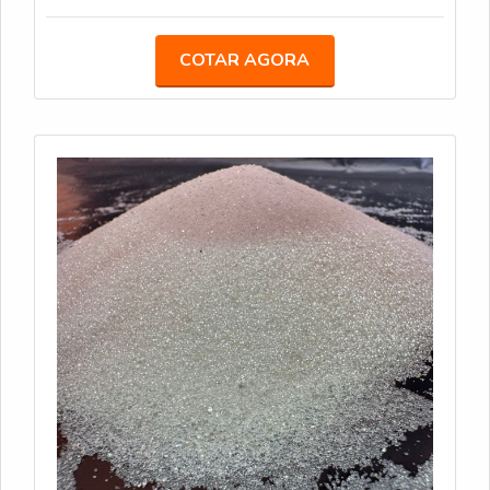
Aplicação: Aspersão, durante o processo de pintura;
Sacos de 25 kg; Conformidade: Atende às
COTAR AGORA
especificações da Norma ABNT NBR 16184:2021.
DROPON IIC - Este tipo de microesfera é ideal para
faixas de sinalização em áreas urbanas e rodoviárias.
Oferecem alta retroreflexão e são resistentes ao
desgaste. Caracteristicas Técnicas: Similar ao Tipo II-
A, com microesferas um pouco maiores; Sacos de
25 kg; Conformidade: Atende às especificações da
Norma ABNT NBR 16184:2021. PREMIX IB -
Microesferas pré-misturadas com a tinta durante o
processo de fabricação, garantindo uniformidade na
aplicação. São recomendadas para sinalizações que
precisam de alta durabilidade e visibilidade.
Características Técnicas: Método de Aplicação: Pré-
misturadas à tinta antes da aplicação; Sacos de 25
kg; Conformidade: Atende às especificações da
Norma ABNT NBR 16184:2021.