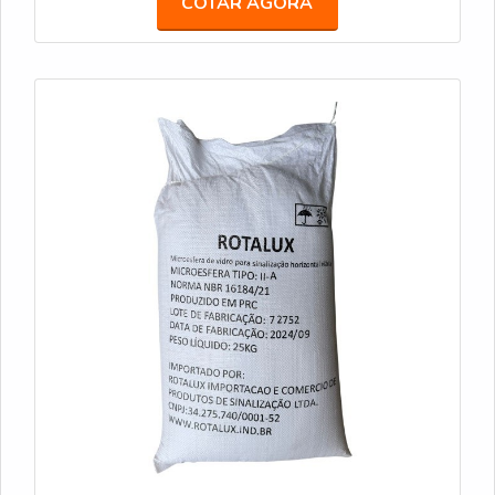
COTAR AGORA
especificações da Norma ABNT NBR 16184:2021.
DROPON IIC - Este tipo de microesfera é ideal para
faixas de sinalização em áreas urbanas e rodoviárias.
Oferecem alta retroreflexão e são resistentes ao
desgaste. Caracteristicas Técnicas: Similar ao Tipo II-
A, com microesferas um pouco maiores; Sacos de
25 kg; Conformidade: Atende às especificações da
Norma ABNT NBR 16184:2021. PREMIX IB -
Microesferas pré-misturadas com a tinta durante o
processo de fabricação, garantindo uniformidade na
aplicação. São recomendadas para sinalizações que
precisam de alta durabilidade e visibilidade.
Características Técnicas: Método de Aplicação: Pré-
misturadas à tinta antes da aplicação; Sacos de 25
kg; Conformidade: Atende às especificações da
Norma ABNT NBR 16184:2021.