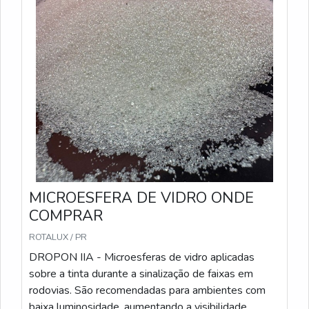
Norma ABNT NBR 16184:2021. PREMIX IB -
Microesferas pré-misturadas com a tinta durante o
processo de fabricação, garantindo uniformidade na
aplicação. São recomendadas para sinalizações que
precisam de alta durabilidade e visibilidade.
Características Técnicas: Método de Aplicação: Pré-
misturadas à tinta antes da aplicação; Sacos de 25
kg; Conformidade: Atende às especificações da
Norma ABNT NBR 16184:2021.
MICROESFERA DE VIDRO ONDE
COMPRAR
ROTALUX / PR
DROPON IIA - Microesferas de vidro aplicadas
sobre a tinta durante a sinalização de faixas em
rodovias. São recomendadas para ambientes com
baixa luminosidade, aumentando a visibilidade