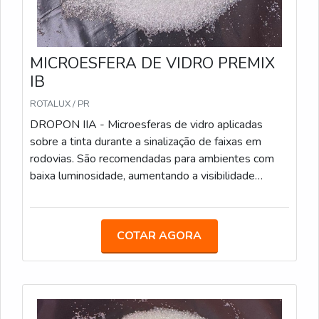
Norma ABNT NBR 16184:2021.
MICROESFERA DE VIDRO PREMIX
IB
ROTALUX / PR
DROPON IIA - Microesferas de vidro aplicadas
sobre a tinta durante a sinalização de faixas em
rodovias. São recomendadas para ambientes com
baixa luminosidade, aumentando a visibilidade
noturna. Características Técnicas: Método de
Aplicação: Aspersão, durante o processo de pintura;
Sacos de 25 kg; Conformidade: Atende às
COTAR AGORA
especificações da Norma ABNT NBR 16184:2021.
DROPON IIC - Este tipo de microesfera é ideal para
faixas de sinalização em áreas urbanas e rodoviárias.
Oferecem alta retroreflexão e são resistentes ao
desgaste. Caracteristicas Técnicas: Similar ao Tipo II-