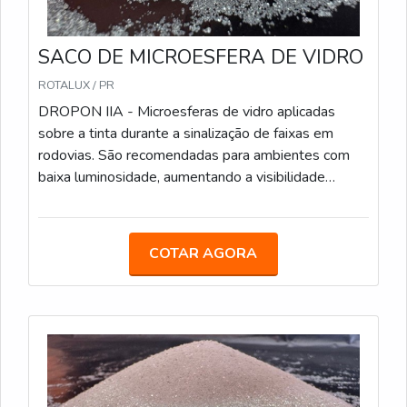
SACO DE MICROESFERA DE VIDRO
ROTALUX / PR
DROPON IIA - Microesferas de vidro aplicadas
sobre a tinta durante a sinalização de faixas em
rodovias. São recomendadas para ambientes com
baixa luminosidade, aumentando a visibilidade
noturna. Características Técnicas: Método de
Aplicação: Aspersão, durante o processo de pintura;
Sacos de 25 kg; Conformidade: Atende às
COTAR AGORA
especificações da Norma ABNT NBR 16184:2021.
DROPON IIC - Este tipo de microesfera é ideal para
faixas de sinalização em áreas urbanas e rodoviárias.
Oferecem alta retroreflexão e são resistentes ao
desgaste. Caracteristicas Técnicas: Similar ao Tipo II-
A, com microesferas um pouco maiores; Sacos de
25 kg; Conformidade: Atende às especificações da