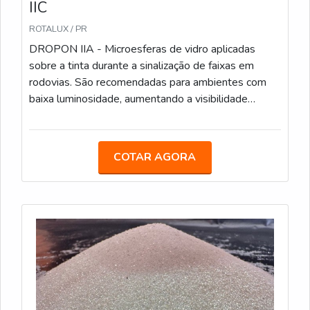
IIC
ROTALUX / PR
DROPON IIA - Microesferas de vidro aplicadas
sobre a tinta durante a sinalização de faixas em
rodovias. São recomendadas para ambientes com
baixa luminosidade, aumentando a visibilidade
noturna. Características Técnicas: Método de
Aplicação: Aspersão, durante o processo de pintura;
Sacos de 25 kg; Conformidade: Atende às
COTAR AGORA
especificações da Norma ABNT NBR 16184:2021.
DROPON IIC - Este tipo de microesfera é ideal para
faixas de sinalização em áreas urbanas e rodoviárias.
Oferecem alta retroreflexão e são resistentes ao
desgaste. Caracteristicas Técnicas: Similar ao Tipo II-
A, com microesferas um pouco maiores; Sacos de
25 kg; Conformidade: Atende às especificações da
Norma ABNT NBR 16184:2021. PREMIX IB -
Microesferas pré-misturadas com a tinta durante o