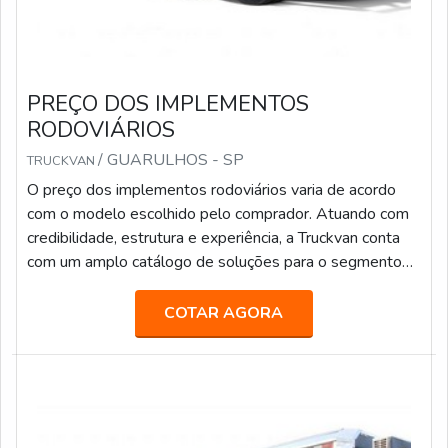
PREÇO DOS IMPLEMENTOS
RODOVIÁRIOS
/ GUARULHOS - SP
TRUCKVAN
O preço dos implementos rodoviários varia de acordo
com o modelo escolhido pelo comprador. Atuando com
credibilidade, estrutura e experiência, a Truckvan conta
com um amplo catálogo de soluções para o segmento
de transporte de pesados, tais como: Transporte de
valores; Semirreboque, bitrem e rodotrem sider; Piso
COTAR AGORA
móvel; Linha Graneleira; Inloader; Furgão; Carroceria para
transporte de bebidas; Carga seca; Entre outros.Fundada
em 1992, a Truckvan é a maior fabricante de Unidades
Móveis do Brasil