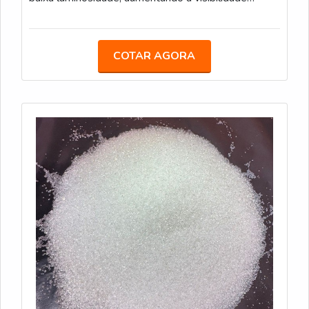
noturna. Características Técnicas: Método de
Aplicação: Aspersão, durante o processo de pintura;
Sacos de 25 kg; Conformidade: Atende às
COTAR AGORA
especificações da Norma ABNT NBR 16184:2021.
DROPON IIC - Este tipo de microesfera é ideal para
faixas de sinalização em áreas urbanas e rodoviárias.
Oferecem alta retroreflexão e são resistentes ao
desgaste. Caracteristicas Técnicas: Similar ao Tipo II-
A, com microesferas um pouco maiores; Sacos de
25 kg; Conformidade: Atende às especificações da
Norma ABNT NBR 16184:2021. PREMIX IB -
Microesferas pré-misturadas com a tinta durante o
processo de fabricação, garantindo uniformidade na
aplicação. São recomendadas para sinalizações que
precisam de alta durabilidade e visibilidade.
Características Técnicas: Método de Aplicação: Pré-
misturadas à tinta antes da aplicação; Sacos de 25
kg; Conformidade: Atende às especificações da