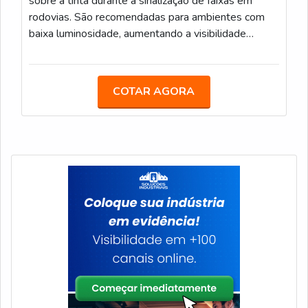
sobre a tinta durante a sinalização de faixas em
rodovias. São recomendadas para ambientes com
baixa luminosidade, aumentando a visibilidade
noturna. Características Técnicas: Método de
Aplicação: Aspersão, durante o processo de pintura;
Sacos de 25 kg; Conformidade: Atende às
COTAR AGORA
especificações da Norma ABNT NBR 16184:2021.
DROPON IIC - Este tipo de microesfera é ideal para
faixas de sinalização em áreas urbanas e rodoviárias.
Oferecem alta retroreflexão e são resistentes ao
desgaste. Caracteristicas Técnicas: Similar ao Tipo II-
A, com microesferas um pouco maiores; Sacos de
25 kg; Conformidade: Atende às especificações da
Norma ABNT NBR 16184:2021. PREMIX IB -
Microesferas pré-misturadas com a tinta durante o
processo de fabricação, garantindo uniformidade na
aplicação. São recomendadas para sinalizações que
precisam de alta durabilidade e visibilidade.
Características Técnicas: Método de Aplicação: Pré-