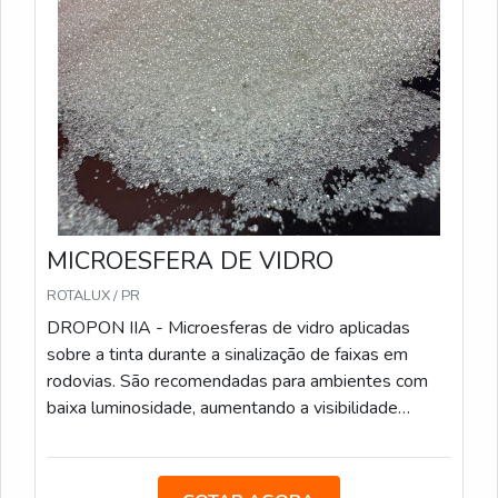
processo de fabricação, garantindo uniformidade na
aplicação. São recomendadas para sinalizações que
precisam de alta durabilidade e visibilidade.
Características Técnicas: Método de Aplicação: Pré-
misturadas à tinta antes da aplicação; Sacos de 25
kg; Conformidade: Atende às especificações da
Norma ABNT NBR 16184:2021.
MICROESFERA DE VIDRO
ROTALUX / PR
DROPON IIA - Microesferas de vidro aplicadas
sobre a tinta durante a sinalização de faixas em
rodovias. São recomendadas para ambientes com
baixa luminosidade, aumentando a visibilidade
noturna. Características Técnicas: Método de
Aplicação: Aspersão, durante o processo de pintura;
Sacos de 25 kg; Conformidade: Atende às