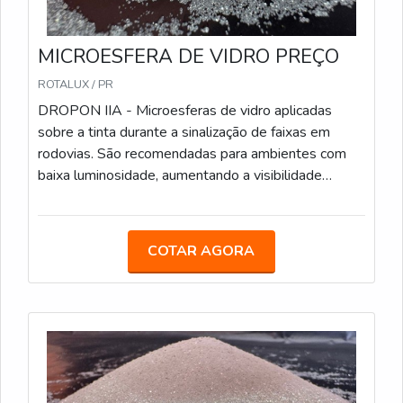
MICROESFERA DE VIDRO PREÇO
ROTALUX / PR
DROPON IIA - Microesferas de vidro aplicadas
sobre a tinta durante a sinalização de faixas em
rodovias. São recomendadas para ambientes com
baixa luminosidade, aumentando a visibilidade
noturna. Características Técnicas: Método de
Aplicação: Aspersão, durante o processo de pintura;
Sacos de 25 kg; Conformidade: Atende às
COTAR AGORA
especificações da Norma ABNT NBR 16184:2021.
DROPON IIC - Este tipo de microesfera é ideal para
faixas de sinalização em áreas urbanas e rodoviárias.
Oferecem alta retroreflexão e são resistentes ao
desgaste. Caracteristicas Técnicas: Similar ao Tipo II-
A, com microesferas um pouco maiores; Sacos de
25 kg; Conformidade: Atende às especificações da