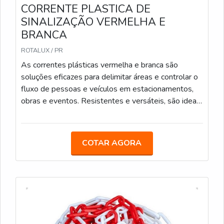
CORRENTE PLASTICA DE
SINALIZAÇÃO VERMELHA E
BRANCA
ROTALUX / PR
As correntes plásticas vermelha e branca são
soluções eficazes para delimitar áreas e controlar o
fluxo de pessoas e veículos em estacionamentos,
obras e eventos. Resistentes e versáteis, são ideais
para uso interno e externo. Podem também ser
utilizadas para calha de chuva. Elos de 6mm e 8mm
Medidas: 5m/ 10m/ 20m/ 100m
COTAR AGORA