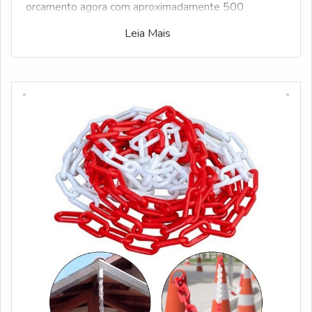
orcamento agora com aproximadamente 500
fornecedores ao mesmo tempo gratuitamente a sua
Leia Mais
escolha
Veja mais:
Bastão de Manobra
|
Lombada De
Borracha
|
Cantoneira De Borracha
|
Corrente De
Plástico
|
Espelho Convexo
.