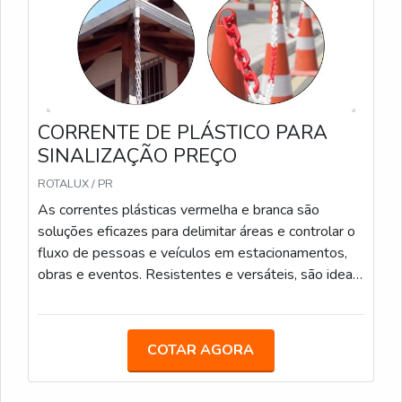
CORRENTE DE PLÁSTICO PARA
SINALIZAÇÃO PREÇO
ROTALUX / PR
As correntes plásticas vermelha e branca são
soluções eficazes para delimitar áreas e controlar o
fluxo de pessoas e veículos em estacionamentos,
obras e eventos. Resistentes e versáteis, são ideais
para uso interno e externo. Podem também ser
utilizadas para calha de chuva. Elos de 6mm e 8mm
Medidas: 5m/ 10m/ 20m/ 100m
COTAR AGORA