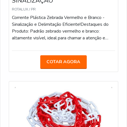
SINALIZAÇÃO
ROTALUX / PR
Corrente Plástica Zebrada Vermelho e Branco -
Sinalização e Delimitação Eficiente!Destaques do
Produto: Padrão zebrado vermelho e branco:
altamente visível, ideal para chamar a atenção e
sinalizar áreas de restrição. Material plástico
resistente: durável e leve, feito para suportar uso
contínuo em diversas condições. Fácil de instalar e
COTAR AGORA
manusear: pode ser usada para delimitar áreas, criar
barreiras temporárias e organizar espaços.
Versatilidade: ideal para ambientes internos e
externos, como eventos, obras, estacionamentos e
áreas de segurança. Comprimento ajustável:
facilmente cortável e extensível para atender a
diferentes necessidades de sinalização. A Corrente
Plástica Zebrada Vermelho e Branco é a solução
perfeita para a delimitação e sinalização de áreas,
oferecendo uma forma eficiente de criar barreiras