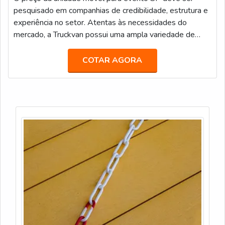
pesquisado em companhias de credibilidade, estrutura e
experiência no setor. Atentas às necessidades do
mercado, a Truckvan possui uma ampla variedade de
unidades móveis prontas no seu portfólio de locação,
tais como: Veículos de Luxo para Transporte Executivo
COTAR AGORA
(JetBus e JetVan); Food Truck; Diversas carretas,
caminhões e módulos (contêineres) que podem ser
customizados como Showroom, Loja, Museu, Estande,
Espaço VIP, Sala de Imprensa, e infinitas