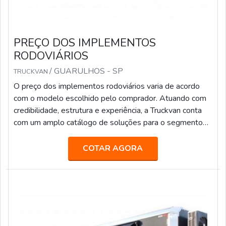
PREÇO DOS IMPLEMENTOS
RODOVIÁRIOS
/ GUARULHOS - SP
TRUCKVAN
O preço dos implementos rodoviários varia de acordo
com o modelo escolhido pelo comprador. Atuando com
credibilidade, estrutura e experiência, a Truckvan conta
com um amplo catálogo de soluções para o segmento
de transporte de pesados, tais como: Transporte de
valores; Semirreboque, bitrem e rodotrem sider; Piso
COTAR AGORA
móvel; Linha Graneleira; Inloader; Furgão; Carroceria para
transporte de bebidas; Carga seca; Entre outros.Fundada
em 1992, a Truckvan é a maior fabricante de Unidades
Móveis do Brasil