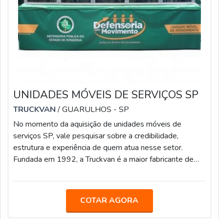
UNIDADES MÓVEIS DE SERVIÇOS SP
TRUCKVAN
/ GUARULHOS - SP
No momento da aquisição de unidades móveis de
serviços SP, vale pesquisar sobre a credibilidade,
estrutura e experiência de quem atua nesse setor.
Fundada em 1992, a Truckvan é a maior fabricante de
Soluções sobre Rodas do Brasil e conta com mais de
400 colaboradores e uma sede de 60 mil m² localizada
na Rodovia Presidente Dutra, no bairro Bonsucesso, em
COTAR AGORA
Guarulhos (SP).INFORMAÇÕES ADICIONAIS SOBRE A
EMPRESAOs modelos disponibilizados pela Truckvan