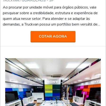
/ GUARULHOS - SP
TRUCKVAN
Ao procurar por unidade móvel para órgãos públicos, vale
pesquisar sobre a credibilidade, estrutura e experiência de
quem atua nesse setor. Para atender e se adaptar às
demandas, a Truckvan possui um portfólio bem versátil de
soluções sobre rodas, que podem ser usadas para os
segmentos de Saúde, Capacitação Profissional, Serviços,
COTAR AGORA
Eventos, Defesa e Segurança, e diversas finalidades, tais
como: Ativações de live marketing; Estande Móvel em feiras
e eventos; Espaço VIP; Showroom sobre Rodas; Museu