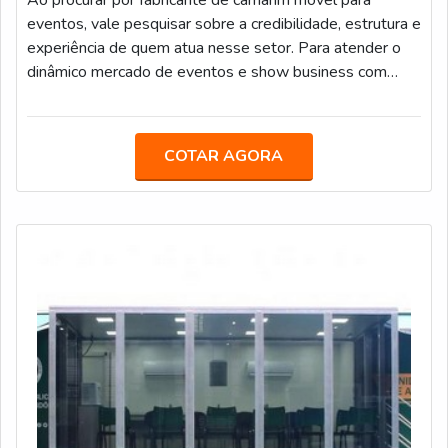
Ao procurar por fabricante de camarim móvel para
eventos, vale pesquisar sobre a credibilidade, estrutura e
experiência de quem atua nesse setor. Para atender o
dinâmico mercado de eventos e show business com
agilidade, proporcionando mais estrutura e comodidade
para equipes de produção e artistas, a Truckvan
desenvolveu soluções sobre rodas inovadoras. Uma
COTAR AGORA
delas é o camarim móvel.COMO ESTÃO EQUIPADOS
OS CAMARINS MÓVEISO camarim 1 possui autonomia
em energia e climatização e está equipado com po