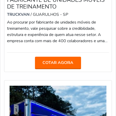
FABRICANTE DE UNIDADES MÓVEIS
DE TREINAMENTO
TRUCKVAN
/ GUARULHOS - SP
Ao procurar por fabricante de unidades móveis de
treinamento, vale pesquisar sobre a credibilidade,
estrutura e experiência de quem atua nesse setor. A
empresa conta com mais de 400 colaboradores e uma
sede de 60 mil m² localizada na Rodovia Presidente
Dutra, no bairro Bonsucesso, em Guarulhos (SP).MAIS
INFORMAÇÕES SOBRE O PRODUTOOs modelos
COTAR AGORA
voltados a treinamento e capacitação profissional são
projetados para funcionar como uma sala de aula
ambulante, permitindo mais flexibilidade no atendimento