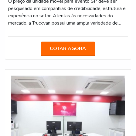
O preço da unidade móvel para evento SP deve ser
pesquisado em companhias de credibilidade, estrutura e
experiência no setor. Atentas às necessidades do
mercado, a Truckvan possui uma ampla variedade de
unidades móveis prontas no seu portfólio de locação,
tais como: Veículos de Luxo para Transporte Executivo
(JetBus e JetVan); Food Truck; Diversas carretas,
COTAR AGORA
caminhões e módulos (contêineres) que podem ser
customizados como Showroom, Loja, Museu, Estande,
Espaço VIP, Sala de Imprensa, e infinitas