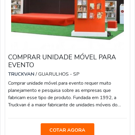
COMPRAR UNIDADE MÓVEL PARA
EVENTO
TRUCKVAN
/ GUARULHOS - SP
Comprar unidade móvel para evento requer muito
planejamento e pesquisa sobre as empresas que
fabricam esse tipo de produto. Fundada em 1992, a
Truckvan é a maior fabricante de unidades móveis do
Brasil e conta com uma equipe de mais de 400
colaboradores e ampla estrutura fabril em uma sede de
60 mil ² localizada no bairro Bonsucesso, em Guarulhos
COTAR AGORA
(SP).MAIS DETALHES SOBRE AS CASESMais do que