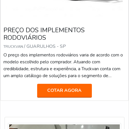
PREÇO DOS IMPLEMENTOS
RODOVIÁRIOS
/ GUARULHOS - SP
TRUCKVAN
O preço dos implementos rodoviários varia de acordo com o
modelo escolhido pelo comprador. Atuando com
credibilidade, estrutura e experiência, a Truckvan conta com
um amplo catálogo de soluções para o segmento de
transporte de pesados, tais como: Transporte de valores;
Semirreboque, bitrem e rodotrem sider; Piso móvel; Linha
COTAR AGORA
Graneleira; Inloader; Furgão; Carroceria para transporte de
bebidas; Carga seca; Entre outros.Fundada em 1992, a
Truckvan é a maior fabricante de Unidades Móveis do Brasil