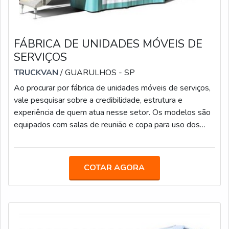
FÁBRICA DE UNIDADES MÓVEIS DE
SERVIÇOS
TRUCKVAN
/ GUARULHOS - SP
Ao procurar por fábrica de unidades móveis de serviços,
vale pesquisar sobre a credibilidade, estrutura e
experiência de quem atua nesse setor. Os modelos são
equipados com salas de reunião e copa para uso dos
servidores e espaço para vários guichês de atendimento,
com acessibilidade e sala de espera. As unidades
móveis de serviços da Truckvan são focadas na oferta de
COTAR AGORA
serviços públicos e informações de diversas Secretarias
Municipais, com comodidade e facilidade para os
cidadãos que vivem em loc