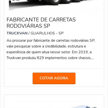
FABRICANTE DE CARRETAS
RODOVIÁRIAS SP
TRUCKVAN
/ GUARULHOS - SP
Ao procurar por fabricante de carretas rodoviárias SP,
vale pesquisar sobre a credibilidade, estrutura e
experiência de quem atua nesse setor. Em 2019, a
Truckvan produziu 829 implementos sobre chassis,
sendo 390 carrocerias para transporte de bebidas,
ratificando a sua posição entre os líderes desse nicho.
MAIS INFORMAÇÕES ACERCA O PRODUTONo
COTAR AGORA
primeiro semestre de 2020, a Truckvan ampliou o
portfólio com o lançamento da Linha Graneleira nas
versões semirreboque, bitrem e rodotrem, sendo que
esse