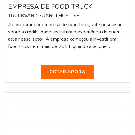
EMPRESA DE FOOD TRUCK
TRUCKVAN
/ GUARULHOS - SP
Ao procurar por empresa de food truck, vale pesquisar
sobre a credibilidade, estrutura e experiência de quem
atua nesse setor. A empresa começou a investir em
food trucks em maio de 2014, quando a lei que
regulariza o comércio de comida de rua foi aprovada pela
Prefeitura de São Paulo. A companhia já entregou mais
de 80 cozinhas sobre rodas, como tais diferenciais:
COTAR AGORA
Grande experiência em customização de veículos; Ampla
estrutura fabril; Equipe de especialistas em engenharia;
Prazo de entrega do m