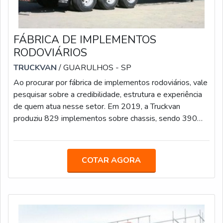
FÁBRICA DE IMPLEMENTOS
RODOVIÁRIOS
TRUCKVAN
/ GUARULHOS - SP
Ao procurar por fábrica de implementos rodoviários, vale
pesquisar sobre a credibilidade, estrutura e experiência
de quem atua nesse setor. Em 2019, a Truckvan
produziu 829 implementos sobre chassis, sendo 390
carrocerias para transporte de bebidas, ratificando a sua
posição entre os líderes desse nicho. MAIS DETALHES
SOBRE O PRODUTONo primeiro semestre de 2020, a
COTAR AGORA
Truckvan ampliou o portfólio com o lançamento da Linha
Graneleira nas versões semirreboque, bitrem e
rodotrem, sendo que esse último