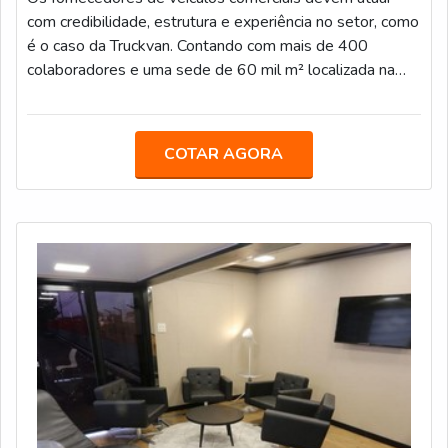
com credibilidade, estrutura e experiência no setor, como
é o caso da Truckvan. Contando com mais de 400
colaboradores e uma sede de 60 mil m² localizada na
Rodovia Presidente Dutra, no bairro Bonsucesso, em
Guarulhos (SP), a empresa desenvolve soluções para
todo o Brasil.O EQUIPAMENTO É DESTINADO PARA
COTAR AGORA
DIVERSAS FUNÇÕESA Truckvan já desenvolveu
projetos itinerantes para grandes marcas, como
Heineken, Coca-Cola, AMBEV, Mercedes-Benz, General
Motor