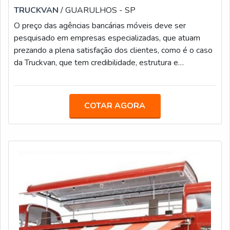
TRUCKVAN
/ GUARULHOS - SP
O preço das agências bancárias móveis deve ser
pesquisado em empresas especializadas, que atuam
prezando a plena satisfação dos clientes, como é o caso
da Truckvan, que tem credibilidade, estrutura e
experiência há mais de 25 anos no setor. No mercado, a
companhia desenvolve muitas agências móveis para
instituições financeiras e cooperativas de crédito, pois as
COTAR AGORA
unidades têm a vantagem de proporcionar mais
comodidade e praticidade para o público, aproximando-
se mais dos clientes e suprindo a dema