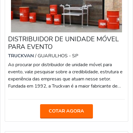
DISTRIBUIDOR DE UNIDADE MÓVEL
PARA EVENTO
TRUCKVAN
/ GUARULHOS - SP
Ao procurar por distribuidor de unidade móvel para
evento, vale pesquisar sobre a credibilidade, estrutura e
experiência das empresas que atuam nesse setor.
Fundada em 1992, a Truckvan é a maior fabricante de
unidades móveis do Brasil e conta com mais de 400
colaboradores e uma sede de 60 mil m² localizada na
Rodovia Presidente Dutra, no bairro de Bonsucesso, em
COTAR AGORA
Guarulhos (SP).MAIS DETALHES SOBRE AS CASESA
Truckvan já desenvolveu unidades móveis para eventos
de grandes marcas, como AMBEV, EDP, S