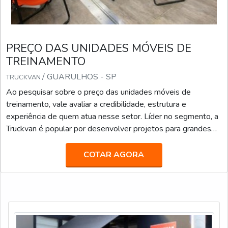
PREÇO DAS UNIDADES MÓVEIS DE
TREINAMENTO
/ GUARULHOS - SP
TRUCKVAN
Ao pesquisar sobre o preço das unidades móveis de
treinamento, vale avaliar a credibilidade, estrutura e
experiência de quem atua nesse setor. Líder no segmento, a
Truckvan é popular por desenvolver projetos para grandes
marcas, como a Mercedes-Benz e a IBM.A estrutura
desenvolvida para a Escola Volante Mercedes-Benz, por
COTAR AGORA
exemplo, foi visando capacitar seus profissionais no
manuseio de motores. Já no caso da IBM, a solicitação foi de
dois laboratórios de tecnologia móvel: o Hackatruck e o
Hackat