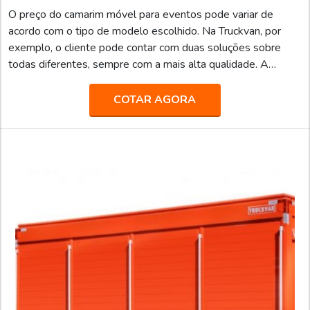
O preço do camarim móvel para eventos pode variar de
acordo com o tipo de modelo escolhido. Na Truckvan, por
exemplo, o cliente pode contar com duas soluções sobre
todas diferentes, sempre com a mais alta qualidade. A
primeira opção, nomeada de Camarim 1, possui autonomia de
energia e climatização. Além disso, o equipamento vem
COTAR AGORA
equipado com porta-palco, avanço lateral, banheiro VIP com
cabine de banho, mobiliários confortáveis, TV LED de 42”,
home theater, adega climatizada, frigobar, apoi