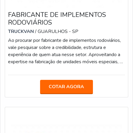
FABRICANTE DE IMPLEMENTOS
RODOVIÁRIOS
TRUCKVAN
/ GUARULHOS - SP
Ao procurar por fabricante de implementos rodoviários,
vale pesquisar sobre a credibilidade, estrutura e
experiência de quem atua nesse setor. Aproveitando a
expertise na fabricação de unidades móveis especiais, a
empresa resolveu focar o olhar para o segmento de
transportes pesados até mesmo pelo fato de o mercado
necessitar de mais players competentes, que têm
COTAR AGORA
capacidade para oferecer produtos com mais qualidade,
tecnologia, segurança e acabamentos diferenciados,
além de já existir uma demanda