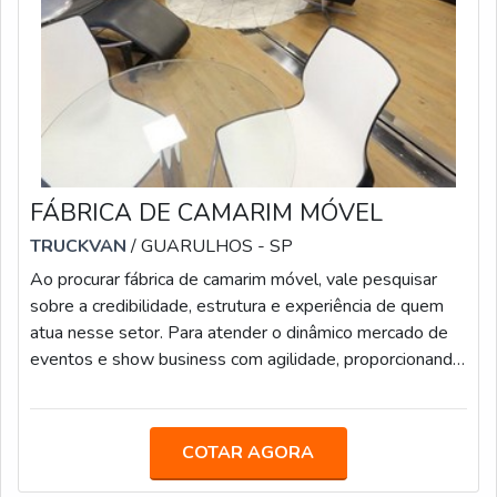
FÁBRICA DE CAMARIM MÓVEL
TRUCKVAN
/ GUARULHOS - SP
Ao procurar fábrica de camarim móvel, vale pesquisar
sobre a credibilidade, estrutura e experiência de quem
atua nesse setor. Para atender o dinâmico mercado de
eventos e show business com agilidade, proporcionando
mais estrutura e comodidade para equipes de produção
e artistas, a Truckvan desenvolveu soluções sobre rodas
inovadoras. Uma delas é o camarim móvel.COMO
COTAR AGORA
ESTÃO EQUIPADOS OS CAMARINS MÓVEISO
camarim 1 possui autonomia em energia e climatização e