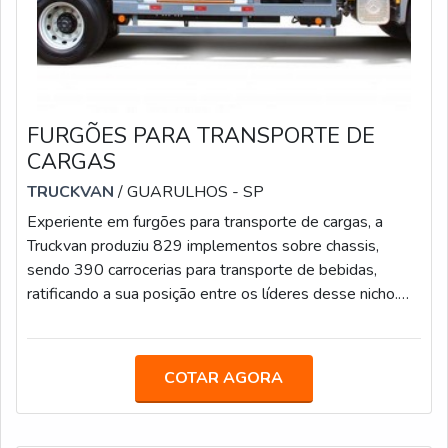
FURGÕES PARA TRANSPORTE DE
CARGAS
TRUCKVAN
/ GUARULHOS - SP
Experiente em furgões para transporte de cargas, a
Truckvan produziu 829 implementos sobre chassis,
sendo 390 carrocerias para transporte de bebidas,
ratificando a sua posição entre os líderes desse nicho.
Além dos modelos, a companhia oferece soluções para:
Carga seca; Carroceria para Transporte de Bebidas;
Inloader; Linha Graneleira; Piso móvel; Semirreboque,
COTAR AGORA
Bitrem e Rodotrem Sider; Transporte de
Valores.Prezando sempre por inovação, a empresa foca
em proporcionar facilidades para os cliente