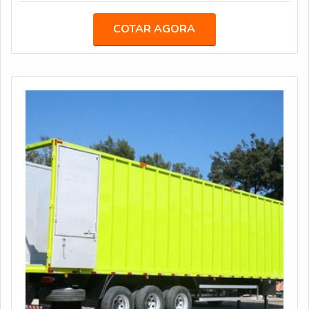
Entre eles: Veículos de Luxo para Transporte Executivo
(JetBus e JetVan); Food Truck; Diversas carretas,
COTAR AGORA
caminhões e módulos (contêineres) que podem ser
customizados como Showroom, Loja, Museu, Estande,
Espaço VIP, Sala de Imprensa, e inf