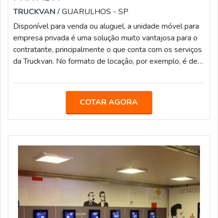
TRUCKVAN
/ GUARULHOS - SP
Disponível para venda ou aluguel, a unidade móvel para
empresa privada é uma solução muito vantajosa para o
contratante, principalmente o que conta com os serviços
da Truckvan. No formato de locação, por exemplo, é de
responsabilidade da companhia durante o período do
contrato: Lavagens externas; Deslocamento; Operação
de montagem e desmontagem; Estacionamentos nos
COTAR AGORA
locais do evento no período fora da ação; Manutenções
preventivas; Manutenções corretivas.AS SOLUÇÕES
SÃO PERSONALIZADAS E VERSÁTEIS