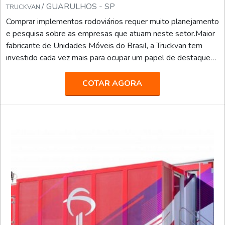
/ GUARULHOS - SP
TRUCKVAN
Comprar implementos rodoviários requer muito planejamento
e pesquisa sobre as empresas que atuam neste setor.Maior
fabricante de Unidades Móveis do Brasil, a Truckvan tem
investido cada vez mais para ocupar um papel de destaque
como fornecedora de Implementos Rodoviários para o
segmento de Pesados, setor que responde por dois terços
COTAR AGORA
do transporte do PIB brasileiro.MAIS INFORMAÇÕES
SOBRE O PRODUTOEm 2019, o destaque ficou para
produção de 829 implementos sobre chassis, sendo 390
Carrocerias para