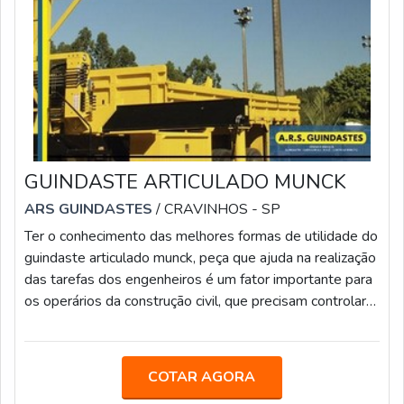
GUINDASTE ARTICULADO MUNCK
ARS GUINDASTES
/ CRAVINHOS - SP
Ter o conhecimento das melhores formas de utilidade do
guindaste articulado munck, peça que ajuda na realização
das tarefas dos engenheiros é um fator importante para
os operários da construção civil, que precisam controlar
veículos de grande proporção, como tratores e guinchos
que são compatíveis com esse equipamento.Os
caminhões com guindaste articulado são diferentes dos
COTAR AGORA
guinchos comuns, porque é usado para elevar e