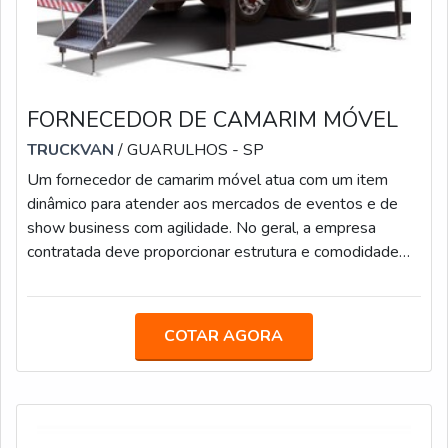
FORNECEDOR DE CAMARIM MÓVEL
TRUCKVAN
/ GUARULHOS - SP
Um fornecedor de camarim móvel atua com um item
dinâmico para atender aos mercados de eventos e de
show business com agilidade. No geral, a empresa
contratada deve proporcionar estrutura e comodidade
para equipes de produção e artistas, um exemplo disso
é a Truckvan, que desenvolve soluções sobre rodas
inovadoras.CARACTERÍSTICAS DOS MODELOS
COTAR AGORA
DISPONIBILIZADOS PELA EMPRESANo mercado, a
Truckvan já produziu camarins utilizados por grandes
artistas nacionais, como Anitta, Demônios da Garoa,
Diogo Nog