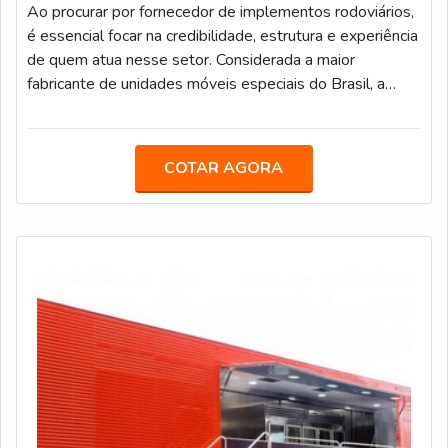
Ao procurar por fornecedor de implementos rodoviários,
é essencial focar na credibilidade, estrutura e experiência
de quem atua nesse setor. Considerada a maior
fabricante de unidades móveis especiais do Brasil, a
Truckvan decidiu expandir sua área de atuação
oferecendo soluções para/de: Carga seca; Carroceria para
transporte de bebidas, Furgão; Inloader; Linha graneleira;
COTAR AGORA
Piso móvel; Semirreboque, bitrem e rodotrem sider;
Transporte de valores.Para garantir sempre os melhores
produtos para os