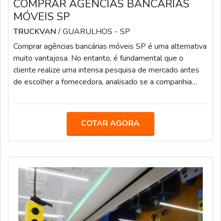
COMPRAR AGÊNCIAS BANCÁRIAS
MÓVEIS SP
TRUCKVAN
/ GUARULHOS - SP
Comprar agências bancárias móveis SP é uma alternativa
muito vantajosa. No entanto, é fundamental que o
cliente realize uma intensa pesquisa de mercado antes
de escolher a fornecedora, analisado se a companhia
atua com credibilidade, estrutura e experiência no
setor.CARACTERÍSTICAS DE UM BOM
FORNECEDORReferência no mercado, a Truckvan tem
COTAR AGORA
desenvolvidos muitas as agências móveis para
instituições financeiras e cooperativas de crédito, pois as
unidades têm a vantagem de proporcionar mais
comodidad