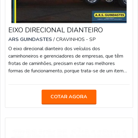
EIXO DIRECIONAL DIANTEIRO
ARS GUINDASTES
/ CRAVINHOS - SP
O eixo direcional dianteiro dos veículos dos
caminhoneiros e gerenciadores de empresas, que têm
frotas de caminhões, precisam estar nas melhores
formas de funcionamento, porque trata-se de um item
fundamental na boa performance dos automóveis de
grande porte nas viagens.Principais benefícios do eixo
Maior resistência em relação ao peso Melhor controle do
COTAR AGORA
motorista Objeto é construído em aço Durabilidade
mecânica Entre outrosA inclinação do pino mestre, que
elimina a alavanca composta pela extens