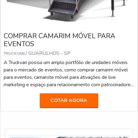
COMPRAR CAMARIM MÓVEL PARA
EVENTOS
/ GUARULHOS - SP
TRUCKVAN
A Truckvan possui um amplo portfólio de unidades móveis
para o mercado de eventos, como comprar camarim móvel
para eventos; camarote móvel para ativações de live
marketing e espaço para relacionamento com patrocinadores;
carretas-palco; veículos de luxo para transporte executivo;
food truck, beauty truck e diversas soluções sobre rodas.A
COTAR AGORA
UNIDADE É UMA DAS MAIS REQUISITADAS A Truckvan
oferece esse produto tanto no sistema de locação por
período determinado quanto para venda, podendo ser
customiza