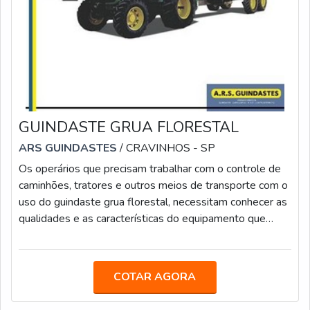
GUINDASTE GRUA FLORESTAL
ARS GUINDASTES
/ CRAVINHOS - SP
Os operários que precisam trabalhar com o controle de
caminhões, tratores e outros meios de transporte com o
uso do guindaste grua florestal, necessitam conhecer as
qualidades e as características do equipamento que
pode ser instalado no veículo para facilitar a conclusão
de obras que necessitem de elevação e movimentação
de toras de madeira, tarefas da silvicultura e fabricação
COTAR AGORA
de papéis e lenhas para criação de fogo em caldeiras.As
características do guindaste estão descritas abaixo e