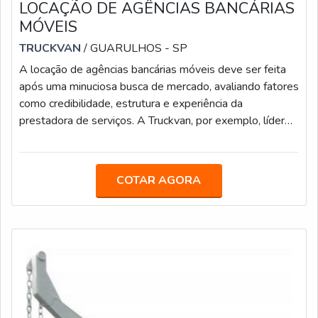
LOCAÇÃO DE AGÊNCIAS BANCÁRIAS
MÓVEIS
TRUCKVAN
/ GUARULHOS - SP
A locação de agências bancárias móveis deve ser feita
após uma minuciosa busca de mercado, avaliando fatores
como credibilidade, estrutura e experiência da
prestadora de serviços. A Truckvan, por exemplo, líder
em soluções sobre rodas há quase 30 anos, oferece
contratos vantajosos para os clientes, sendo
responsável durante a vigência pelo: Deslocamento;
COTAR AGORA
Lavagens externas; Operação de montagem,
acompanhamento do evento e desmontagem;
Estacionamentos nos locais do evento no período fora
da ação;