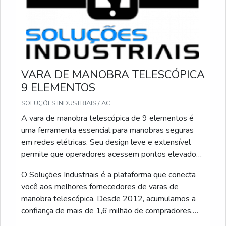
Inspeção pré-envio: checagem de ponta, travas
e montagem.
Embalagem técnica: proteção contra impacto e
umidade.
Documentação: nº série, garantia e guia de
instalação.
VARA DE MANOBRA TELESCÓPICA
Suporte pós-venda: agendamento e logística
9 ELEMENTOS
reversa quando necessário.
SOLUÇÕES INDUSTRIAIS / AC
Peça orcamento com seguro de transporte e verifique
A vara de manobra telescópica de 9 elementos é
política de troca antes de finalizar a compra.
uma ferramenta essencial para manobras seguras
Eu recomendo solicitar orcamento detalhado e
em redes elétricas. Seu design leve e extensível
registrar necessidade de suporte estendido para
permite que operadores acessem pontos elevados
maximizar a vida útil e otimizar sua experiencia.
com facilidade, garantindo eficiência e segurança
O Soluções Industriais é a plataforma que conecta
durante as intervenções.
CONCLUSÃO
você aos melhores fornecedores de varas de
manobra telescópica. Desde 2012, acumulamos a
Eu resumo a escolha: a vara de manobra telescópica 7
confiança de mais de 1,6 milhão de compradores,
elementos reúne alcance, modularidade e controle.
oferecendo uma experiência confiável e eficiente na
Aqui dou orientações práticas para decidir compra,