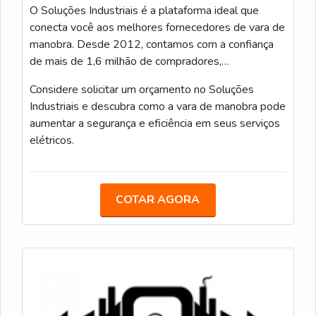
O Soluções Industriais é a plataforma ideal que
proteção ao profissional durante a realização de
Na prática, eu priorizo uma vara com bom equilíbrio
conecta você aos melhores fornecedores de vara de
manutenções e intervenções em instalação.
entre peso, rigidez e capacidade de uso. Se eu preciso
manobra. Desde 2012, contamos com a confiança
mover ferramentas ou peças leves, confirmo o limite
de mais de 1,6 milhão de compradores,
de carga e utilizo acessórios apropriados; para tarefas
proporcionando uma experiência confiável e eficaz
Considere solicitar um orçamento no Soluções
que exigem mais força, eu opto por equipamentos
para atender às suas necessidades industriais.
Industriais e descubra como a vara de manobra pode
complementares ou varas específicas com maior
aumentar a segurança e eficiência em seus serviços
capacidade mecânica.
elétricos.
COTAR AGORA