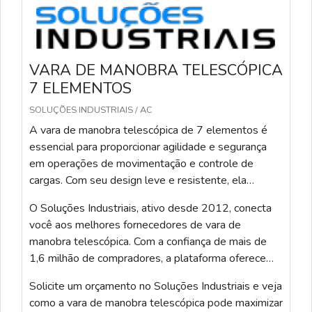
extensão total cubra esse espaço, conferindo
também o comprimento retraído para transporte. Para
uma vara telescópica 7 elementos, o equilíbrio entre
extensão e rigidez é essencial.
VARA DE MANOBRA TELESCÓPICA
Quanto ao material, eu prefiro fibras compostas ou
7 ELEMENTOS
fibra de vidro para trabalhos elétricos por causa do
SOLUÇÕES INDUSTRIAIS / AC
isolamento; alumínio ou aço são opções quando o
A vara de manobra telescópica de 7 elementos é
foco é resistência mecânica, mas podem não oferecer
essencial para proporcionar agilidade e segurança
isolação apropriada. Verifique sempre a especificação
em operações de movimentação e controle de
do fabricante sobre resistência mecânica, peso e
cargas. Com seu design leve e resistente, ela
isolamento.
permite ajustes rápidos e precisos, facilitando o
O Soluções Industriais, ativo desde 2012, conecta
A VARA DE MANOBRA TELESCÓPICA 7
trabalho em diferentes alturas e ângulos.
você aos melhores fornecedores de vara de
ELEMENTOS É SEGURA PARA TRABALHOS EM
ALTA TENSÃO?
manobra telescópica. Com a confiança de mais de
1,6 milhão de compradores, a plataforma oferece
Eu só considero segura uma vara para alta tensão se
uma experiência segura e eficiente na busca de
ela for certificada pelo fabricante para isolamento
Solicite um orçamento no Soluções Industriais e veja
soluções industriais de qualidade.
elétrico e seguir normas técnicas aplicáveis. Materiais
como a vara de manobra telescópica pode maximizar