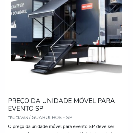
flexão — sete elementos equilibram alcance e
manobrabilidade para a maioria das operações
profissionais.
Nos produtos eu avalio sistema de travamento,
compatibilidade de pontas e acessórios e faixa de
carga útil. Em orçamento limitado, escolho variantes
com travas mecânicas simples; quando busco
precisão, priorizo travas de rosca fina e pontas
intercambiáveis. Para compras rápidas costumo
consultar Mercado Livre e fornecedores técnicos para
comparar especificações reais e leituras de
capacidade em campo.
PREÇO DA UNIDADE MÓVEL PARA
Seção triangular — máxima rigidez lateral e
EVENTO SP
controle direcional em varas longas.
/ GUARULHOS - SP
TRUCKVAN
Tubo com parede variável — resistência local
reforçada onde a flexão é maior.
O preço da unidade móvel para evento SP deve ser