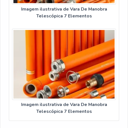
explicando quando opero com ela recolhido ou
Imagem ilustrativa de Vara De Manobra
estendido e quais tarefas ela resolve com segurança
Telescópica 7 Elementos
e agilidade.
OPERAÇÃO PRÁTICA E DECISÕES NO CAMPO
Ao trabalhar em linha viva eu priorizo controle e
isolamento: a manobra telescopica permite alcançar
pontos sem contato direto. Uso este equipamento
para afastar cercas, manipular cabos e executar
tiragens leves, sempre observando distância segura
até a ponta. A construção em fibra reduz peso,
facilitando transporte e diminuindo fadiga durante
operações que exigem manutenção prolongada.
Com a vara em posição estendido eu realizo tarefas
Imagem ilustrativa de Vara De Manobra
de posicionamento, retirada e colocação de
Telescópica 7 Elementos
braçadeiras ou isoladores. Quando recolhido, a
ferramenta serve para movimentações rápidas e
espaços confinados; sua abertura fechamento