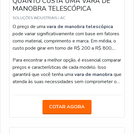
QUANTO CUSTA UMA VARA DE
isolamento.
MANOBRA TELESCÓPICA
SOLUÇÕES INDUSTRIAIS / AC
Para armazenamento, eu mantenho a vara em local
O preço de uma
vara de manobra telescópica
seco e protegido, evitando quedas e exposição
pode variar significativamente com base em fatores
prolongada ao sol ou produtos químicos. Também
como material, comprimento e marca. Em média, o
registro inspeções periódicas e substituo peças
custo pode girar em torno de R$ 200 a R$ 800,
danificadas para garantir desempenho e segurança
dependendo da qualidade e das especificações
contínuos.
Para encontrar a melhor opção, é essencial comparar
técnicas.
preços e características de cada modelo. Isso
QUE ACESSÓRIOS E COMPLEMENTOS EU POSSO
USAR COM MINHA VARA DE MANOBRA
garantirá que você tenha uma
vara de manobra
que
TELESCÓPICA 7 ELEMENTOS?
atenda às suas necessidades sem comprometer o
Eu adiciono frequentemente ponteiras
orçamento.
intercambiáveis, ganchos, pinças ou adaptadores para
ferramentas específicas, conforme o tipo de operação.
COTAR AGORA
Muitos fabricantes oferecem cabeças modulares que
transformam a vara para puxar, empurrar ou segurar
objetos a distância com segurança.