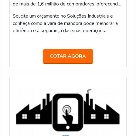
de mais de 1,6 milhão de compradores, oferecendo
uma experiência confiável e ágil na busca por
Solicite um orçamento no Soluções Industriais e
produtos industriais de qualidade.
conheça como a vara de manobra pode melhorar a
eficiência e a segurança das suas operações.
COTAR AGORA