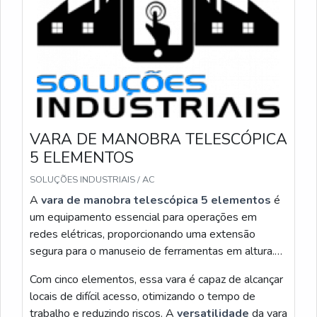
aplicáveis à vara de manobra telescópica 7
elementos, com protocolo de inspeção, uso em
transporte e contato direto com nossa central para
suporte técnico imediato.
CHECKLIST OPERACIONAL E FLUXOS DE
ATENDIMENTO
Eu inicio com inspeção visual do tubo, verificando
VARA DE MANOBRA TELESCÓPICA
integridade da secao triangular e ausência de ranhuras
5 ELEMENTOS
ou amassados antes de cada saída. Registro tempo,
operador e resultado em formulário digital; se
SOLUÇÕES INDUSTRIAIS / AC
qualquer anomalia for detectada, o produto deve ser
A
vara de manobra telescópica 5 elementos
é
recolhido e sinalizado para manutenção. Em ambiente
um equipamento essencial para operações em
externo, confirmo travamento de cada seção e
redes elétricas, proporcionando uma extensão
lubrificação adequada de junções com composto
segura para o manuseio de ferramentas em altura.
compatível como poliuretano quando recomendado
Sua estrutura modular permite fácil transporte e
Com cinco elementos, essa vara é capaz de alcançar
pelo fabricante.
manuseio, garantindo
eficiência e segurança
locais de difícil acesso, otimizando o tempo de
durante os trabalhos.
Para operações de campo eu estabeleço
trabalho e reduzindo riscos. A
versatilidade
da vara