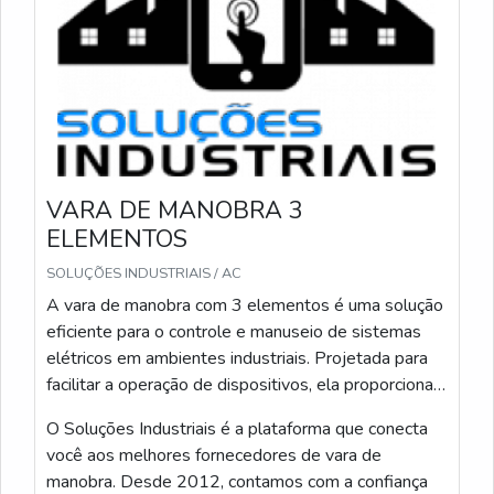
VARA DE MANOBRA 3
ELEMENTOS
SOLUÇÕES INDUSTRIAIS / AC
A vara de manobra com 3 elementos é uma solução
eficiente para o controle e manuseio de sistemas
elétricos em ambientes industriais. Projetada para
facilitar a operação de dispositivos, ela proporciona
segurança, agilidade e precisão, otimizando o
O Soluções Industriais é a plataforma que conecta
desempenho e a manutenção de instalações
você aos melhores fornecedores de vara de
elétricas.
manobra. Desde 2012, contamos com a confiança