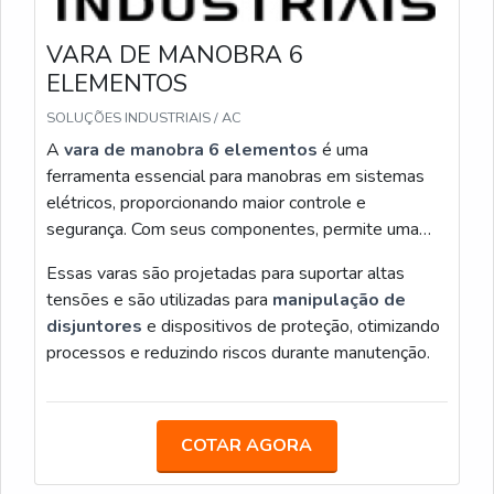
produtos similares, a diferença prática está no ajuste
das seções e na facilidade de manutenção: uma
VARA DE MANOBRA 6
construção modular facilita reparo no campo e
ELEMENTOS
prolonga vida útil do produto.
SOLUÇÕES INDUSTRIAIS / AC
Para uso e logística defino procedimentos claros:
A
vara de manobra 6 elementos
é uma
transporte com seções recolhido em capa rígida,
ferramenta essencial para manobras em sistemas
inspeção visual antes de cada operação e
elétricos, proporcionando maior controle e
armazenamento em local seco. Sigo uma lista de
segurança. Com seus componentes, permite uma
verificação simples e recomendo que, ao precisar, livre
operação eficiente em ambientes variados,
Essas varas são projetadas para suportar altas
consulte informacao técnica do fabricante para peças
garantindo a
confiabilidade no manuseio
de
tensões e são utilizadas para
manipulação de
de reposição e limites operacionais. Essas rotinas
equipamentos pesados.
disjuntores
e dispositivos de proteção, otimizando
reduzem falhas e aceleram disponibilidade em serviço.
processos e reduzindo riscos durante manutenção.
Verifique travas e folgas: ajuste e teste antes
de cada uso.
Transporte recolhido e protegido: use capa
COTAR AGORA
rígida ou estojo.
Escolha acabamento: poliuretano na