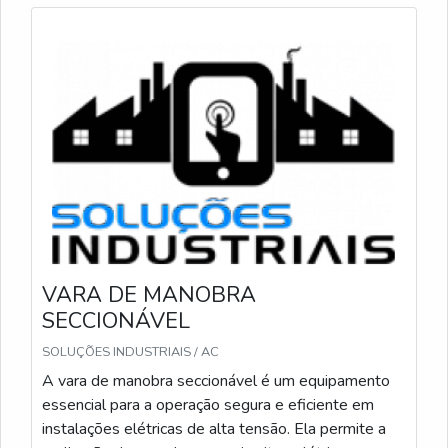
controlada evita impactos. Em situações com peças
emperradas retirada colocacao requer técnica: eu
utilizo articulação progressiva e pequenos ajustes nos
elementos telescopica elementos para recuperar
peças sem forçar.
Exemplos práticos: removo um isolador danificado a 6
metros estendendo progressivamente e travando
cada estágio; recolho para transpor obstáculos em
transporte e continuo a ação. Para fixar conexões eu
trabalho com a ponta orientada e apoio visual
constante, aplicando alavancas suaves. Minha
VARA DE MANOBRA
experiência indica inspecionar cada junta antes e
SECCIONÁVEL
depois de cada manobra para garantir repetibilidade e
SOLUÇÕES INDUSTRIAIS / AC
segurança nas tarefas.
A vara de manobra seccionável é um equipamento
Retirada de isoladores: estendo para alcance e
essencial para a operação segura e eficiente em
uso a ponta para desengatar com movimentos
instalações elétricas de alta tensão. Ela permite a