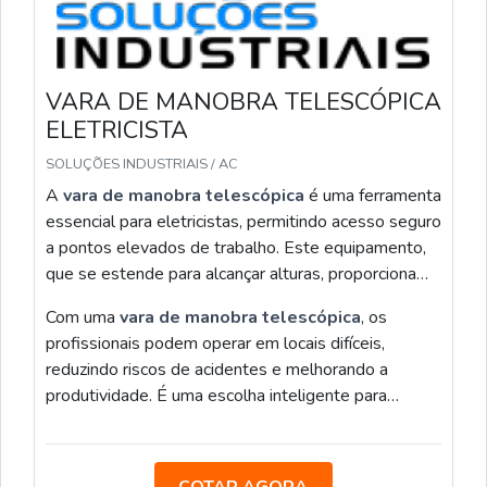
VARA DE MANOBRA TELESCÓPICA
ELETRICISTA
SOLUÇÕES INDUSTRIAIS / AC
A
vara de manobra telescópica
é uma ferramenta
essencial para eletricistas, permitindo acesso seguro
a pontos elevados de trabalho. Este equipamento,
que se estende para alcançar alturas, proporciona
maior eficiência e segurança
durante a instalação
Com uma
vara de manobra telescópica
, os
e manutenção elétrica.
profissionais podem operar em locais difíceis,
reduzindo riscos de acidentes e melhorando a
produtividade. É uma escolha inteligente para
tarefas elétricas em grandes estruturas.
COTAR AGORA