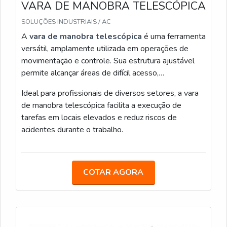
VARA DE MANOBRA TELESCÓPICA
Inspeção pré-uso: tubo, secao triangular e
SOLUÇÕES INDUSTRIAIS / AC
travas
A
vara de manobra telescópica
é uma ferramenta
Procedimento de recolhimento e comunicação à
versátil, amplamente utilizada em operações de
nossa central
movimentação e controle. Sua estrutura ajustável
Embalagem e fixação para transporte com
permite alcançar áreas de difícil acesso,
proteção em poliuretano
proporcionando maior
eficiência e segurança
nas
Ideal para profissionais de diversos setores, a vara
Mantenha registro de inspeções e fotos datadas para
intervenções.
de manobra telescópica facilita a execução de
reduzir disputas de garantia e acelerar soluções via
tarefas em locais elevados e reduz riscos de
nossa central.
acidentes durante o trabalho.
Eu priorizo práticas acionáveis: inspeção rigorosa,
contato imediato com nossa central e protocolos de
transporte para prolongar vida útil do equipamento.
COTAR AGORA
7. COMPRA, LOGÍSTICA E PÓS-VENDA: LOJA,
TRANSPORTE, CONSULTAS E ORÇAMENTO
Eu explico como comprar e gerenciar logística de uma
vara de manobra telescópica 7 elementos, com foco