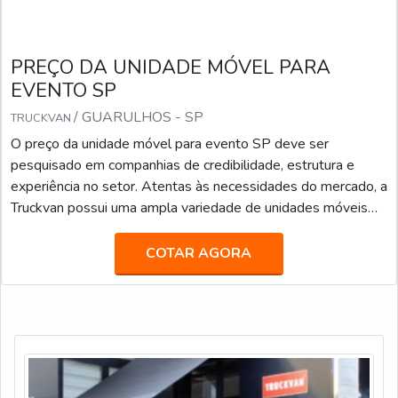
PREÇO DA UNIDADE MÓVEL PARA
EVENTO SP
/ GUARULHOS - SP
TRUCKVAN
O preço da unidade móvel para evento SP deve ser
pesquisado em companhias de credibilidade, estrutura e
experiência no setor. Atentas às necessidades do mercado, a
Truckvan possui uma ampla variedade de unidades móveis
prontas no seu portfólio de locação, tais como: Veículos de
Luxo para Transporte Executivo (JetBus e JetVan); Food
COTAR AGORA
Truck; Diversas carretas, caminhões e módulos (contêineres)
que podem ser customizados como Showroom, Loja, Museu,
Estande, Espaço VIP, Sala de Imprensa, e infinitas