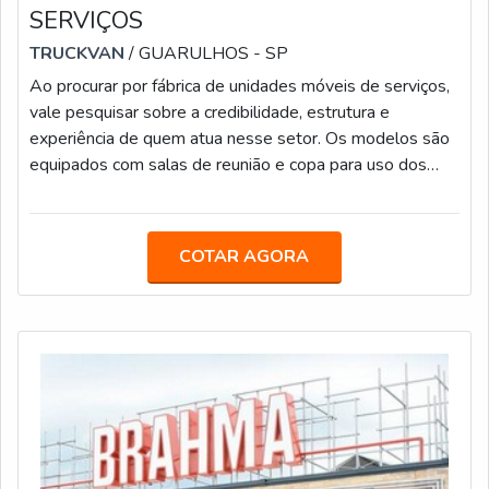
SERVIÇOS
TRUCKVAN
/ GUARULHOS - SP
Ao procurar por fábrica de unidades móveis de serviços,
vale pesquisar sobre a credibilidade, estrutura e
experiência de quem atua nesse setor. Os modelos são
equipados com salas de reunião e copa para uso dos
servidores e espaço para vários guichês de atendimento,
com acessibilidade e sala de espera. As unidades
móveis de serviços da Truckvan são focadas na oferta de
COTAR AGORA
serviços públicos e informações de diversas Secretarias
Municipais, com comodidade e facilidade para os
cidadãos que vivem em loc