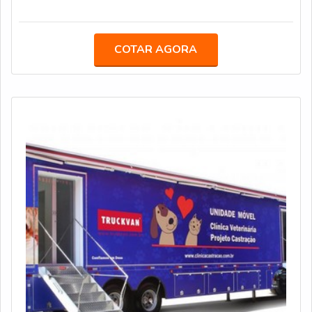
sendo 390 carrocerias para transporte de bebidas,
ratificando a sua posição entre os líderes desse nicho.AS
PRINCIPAIS SOLUÇÕES OFERECIDAS PELO
COTAR AGORA
FORNECEDORNo primeiro semestre de 2020, a
Truckvan ampliou seu portfólio com o lançamento da
linha graneleira nas versões semirreboque, bitrem e r