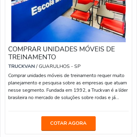
COMPRAR UNIDADES MÓVEIS DE
TREINAMENTO
TRUCKVAN
/ GUARULHOS - SP
Comprar unidades móveis de treinamento requer muito
planejamento e pesquisa sobre as empresas que atuam
nesse segmento. Fundada em 1992, a Truckvan é a líder
brasileira no mercado de soluções sobre rodas e já
entregou mais de 100 escolas móveis para o Sistema S
(Senai, Sesi, Senac e Sesc) e mais de 20 modelos para o
Via Rápida Emprego, programa de qualificação
COTAR AGORA
profissional do Governo de São Paulo.MAIS
INFORMAÇÕES SOBRE O PRODUTOOs modelos