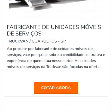
FABRICANTE DE UNIDADES MÓVEIS
DE SERVIÇOS
TRUCKVAN
/ GUARULHOS - SP
Ao procurar por fabricante de unidades móveis de
serviços, vale pesquisar sobre a credibilidade, estrutura e
experiência de quem atua nesse setor. As unidades
móveis de serviços da Truckvan são focadas na oferta de
serviços públicos e informações de diversas Secretarias
Municipais, com comodidade e facilidade para os
cidadãos que vivem em localidades mais distantes dos
COTAR AGORA
grandes centros. Os modelos são equipados com salas
de reunião e copa para uso dos servidores.PRINCIPAIS
MODELOS DO PRODUTOAlém