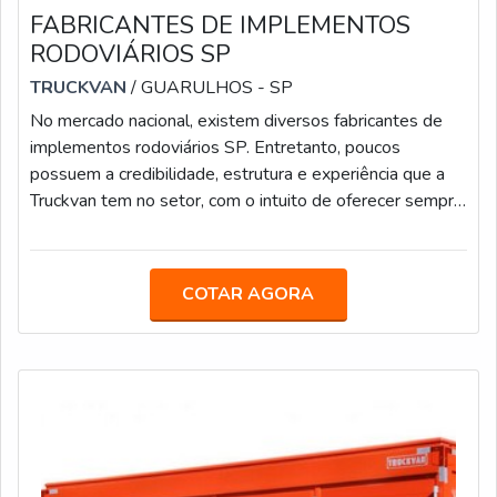
FABRICANTES DE IMPLEMENTOS
RODOVIÁRIOS SP
TRUCKVAN
/ GUARULHOS - SP
No mercado nacional, existem diversos fabricantes de
implementos rodoviários SP. Entretanto, poucos
possuem a credibilidade, estrutura e experiência que a
Truckvan tem no setor, com o intuito de oferecer sempre
o melhor para os clientes.Aproveitando a expertise que
possuia na criação de unidades móveis especiais, a
empresa decidiu focar o olhar para o segmento de
COTAR AGORA
pesados, garantindo players mais competentes, que têm
capacidade para oferecer produtos com mais qualidade,
tecnologia, segurança e ac