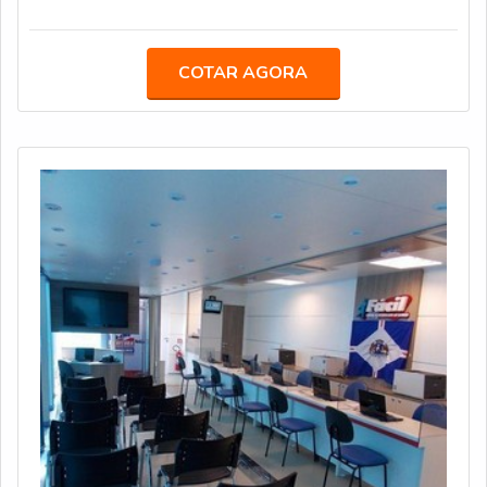
Rodovia Presidente Dutra, no bairro Bonsucesso, em
Guarulhos (SP), a empresa desenvolve soluções para
todo o Brasil.O EQUIPAMENTO É DESTINADO PARA
COTAR AGORA
DIVERSAS FUNÇÕESA Truckvan já desenvolveu
projetos itinerantes para grandes marcas, como
Heineken, Coca-Cola, AMBEV, Mercedes-Benz, General
Motor