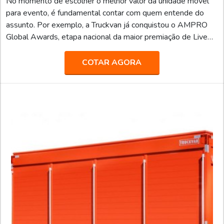
No momento de escolher o melhor valor da unidade móvel
para evento, é fundamental contar com quem entende do
assunto. Por exemplo, a Truckvan já conquistou o AMPRO
Global Awards, etapa nacional da maior premiação de Live
Marketing do mundo, na categoria “Melhor Fornecedora”.A
empresa já atendeu grandes agências de comunicação,
COTAR AGORA
propaganda, publicidade e live marketing, como África,
BFerraz, TUDO, entre outras, realizando ações especiais e
projetos para marcas renomadas, como: AMBEV, B