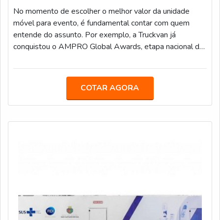
No momento de escolher o melhor valor da unidade
móvel para evento, é fundamental contar com quem
entende do assunto. Por exemplo, a Truckvan já
conquistou o AMPRO Global Awards, etapa nacional da
maior premiação de Live Marketing do mundo, na
categoria “Melhor Fornecedora”.A empresa já atendeu
grandes agências de comunicação, propaganda,
COTAR AGORA
publicidade e live marketing, como África, BFerraz,
TUDO, entre outras, realizando ações especiais e
projetos para marcas renomadas, como: AMBEV, B