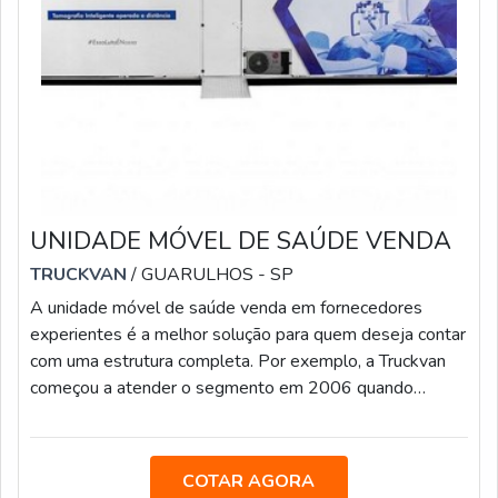
UNIDADE MÓVEL DE SAÚDE VENDA
TRUCKVAN
/ GUARULHOS - SP
A unidade móvel de saúde venda em fornecedores
experientes é a melhor solução para quem deseja contar
com uma estrutura completa. Por exemplo, a Truckvan
começou a atender o segmento em 2006 quando
produziu as primeiras Carretas da Saúde para o Projeto
CIES Global. Desde então, já entregou mais de 50
clínicas móveis, que foram responsáveis por realizar mais
COTAR AGORA
de 3 milhões de atendimentos médicos em todo País,