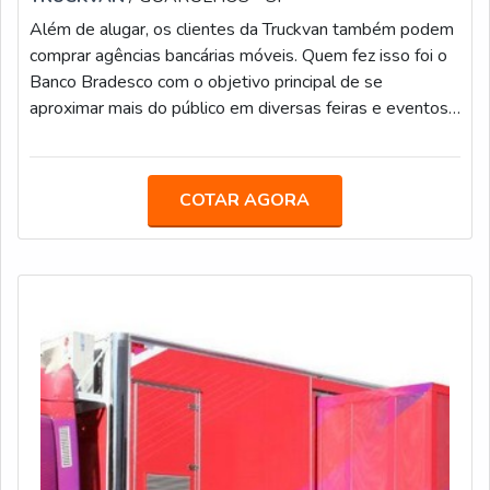
Além de alugar, os clientes da Truckvan também podem
comprar agências bancárias móveis. Quem fez isso foi o
Banco Bradesco com o objetivo principal de se
aproximar mais do público em diversas feiras e eventos
por todo o País.A Unidade Móvel de Negócios do
Bradesco possui acesso para pessoas com deficiência e
mobilidade reduzida e está equipada para oferecer todos
COTAR AGORA
os serviços bancários da agência, com prioridade para
atendimentos aos produtores rurais, como linhas de
financiamento, crédito consig