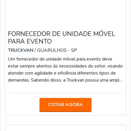
FORNECEDOR DE UNIDADE MÓVEL
PARA EVENTO
TRUCKVAN
/ GUARULHOS - SP
Um fornecedor de unidade móvel para evento deve
estar sempre atentos às necessidades do setor, visando
atender com agilidade e eficiência diferentes tipos de
demandas. Sabendo disso, a Truckvan possui uma ampla
variedade de produtos no seu portfólio de locação e
venda, tais como: Camarote Móvel; Carretas-Palco; Cine
Truck (Drive-In); Veículos de Luxo para Transporte
COTAR AGORA
Executivo (JetBus e JetVan); Food Truck Beauty Truck
Diversas carretas, caminhões e módulos (contêineres)
que podem ser customizado