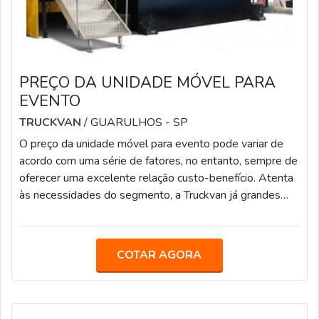
PREÇO DA UNIDADE MÓVEL PARA
EVENTO
TRUCKVAN
/ GUARULHOS - SP
O preço da unidade móvel para evento pode variar de
acordo com uma série de fatores, no entanto, sempre de
oferecer uma excelente relação custo-benefício. Atenta
às necessidades do segmento, a Truckvan já grandes
agências de comunicação, propaganda, publicidade e live
marketing, como África, BFerraz, TUDO, entre outras.
Com elas, a companhia realizou ações especiais e
COTAR AGORA
projetos personalizados para as seguintes marcas
renomadas: AMBEV, Bradesco, Claro/NET, Coca-Cola,
EDP, Grupo Globo, Grupo Petróp