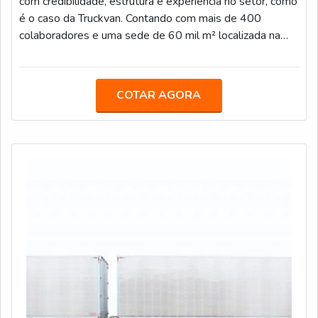
com credibilidade, estrutura e experiência no setor, como
é o caso da Truckvan. Contando com mais de 400
colaboradores e uma sede de 60 mil m² localizada na
Rodovia Presidente Dutra, no bairro Bonsucesso, em
Guarulhos (SP), a empresa desenvolve soluções para
todo o Brasil.O EQUIPAMENTO É DESTINADO PARA
COTAR AGORA
DIVERSAS FUNÇÕESA Truckvan já desenvolveu
projetos itinerantes para grandes marcas, como
Heineken, Coca-Cola, AMBEV, Mercedes-Benz, General
Motor