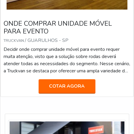
ONDE COMPRAR UNIDADE MÓVEL
PARA EVENTO
/ GUARULHOS - SP
TRUCKVAN
Decidir onde comprar unidade móvel para evento requer
muita atenção, visto que a solução sobre rodas deverá
atender todas as necessidades do segmento. Nesse cenário,
a Truckvan se destaca por oferecer uma ampla variedade de
modelos prontos para venda e locação. Entre eles: Veículos
de Luxo para Transporte Executivo (JetBus e JetVan); Food
COTAR AGORA
Truck; Diversas carretas, caminhões e módulos (contêineres)
que podem ser customizados como Showroom, Loja, Museu,
Estande, Espaço VIP, Sala de Imprensa, e inf