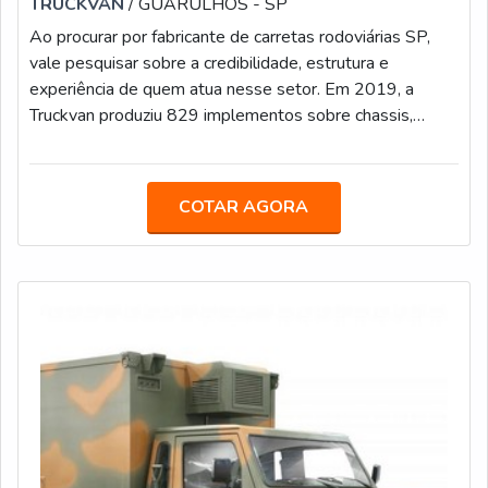
TRUCKVAN
/ GUARULHOS - SP
Ao procurar por fabricante de carretas rodoviárias SP,
vale pesquisar sobre a credibilidade, estrutura e
experiência de quem atua nesse setor. Em 2019, a
Truckvan produziu 829 implementos sobre chassis,
sendo 390 carrocerias para transporte de bebidas,
ratificando a sua posição entre os líderes desse nicho.
MAIS INFORMAÇÕES ACERCA O PRODUTONo
COTAR AGORA
primeiro semestre de 2020, a Truckvan ampliou o
portfólio com o lançamento da Linha Graneleira nas
versões semirreboque, bitrem e rodotrem, sendo que
esse