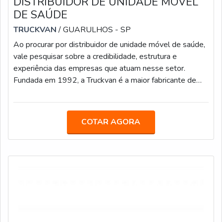
DISTRIBUIDOR DE UNIDADE MÓVEL
DE SAÚDE
TRUCKVAN
/ GUARULHOS - SP
Ao procurar por distribuidor de unidade móvel de saúde,
vale pesquisar sobre a credibilidade, estrutura e
experiência das empresas que atuam nesse setor.
Fundada em 1992, a Truckvan é a maior fabricante de
unidades móveis do Brasil e conta com mais de 400
colaboradores e uma sede de 60 mil² localizada na
Rodovia Presidente Dutra, no bairro de Bonsucesso em
COTAR AGORA
Guarulhos.MAIS INFORMAÇÕES SOBRE O
PRODUTONo segmento de saúde, a empresa já
entregou mais de 50 hospitais sobre rodas, que foram
responsávei