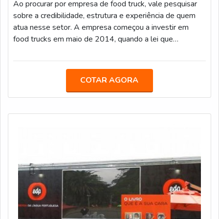
Ao procurar por empresa de food truck, vale pesquisar
sobre a credibilidade, estrutura e experiência de quem
atua nesse setor. A empresa começou a investir em
food trucks em maio de 2014, quando a lei que
regulariza o comércio de comida de rua foi aprovada pela
Prefeitura de São Paulo. A companhia já entregou mais
de 80 cozinhas sobre rodas, como tais diferenciais:
COTAR AGORA
Grande experiência em customização de veículos; Ampla
estrutura fabril; Equipe de especialistas em engenharia;
Prazo de entrega do m