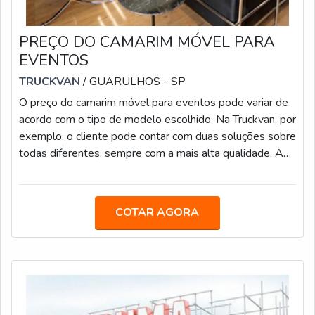
PREÇO DO CAMARIM MÓVEL PARA
EVENTOS
TRUCKVAN
/ GUARULHOS - SP
O preço do camarim móvel para eventos pode variar de
acordo com o tipo de modelo escolhido. Na Truckvan, por
exemplo, o cliente pode contar com duas soluções sobre
todas diferentes, sempre com a mais alta qualidade. A
primeira opção, nomeada de Camarim 1, possui
autonomia de energia e climatização. Além disso, o
equipamento vem equipado com porta-palco, avanço
COTAR AGORA
lateral, banheiro VIP com cabine de banho, mobiliários
confortáveis, TV LED de 42”, home theater, adega
climatizada, frigobar, apoi