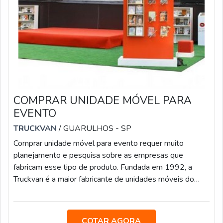
COMPRAR UNIDADE MÓVEL PARA
EVENTO
TRUCKVAN
/ GUARULHOS - SP
Comprar unidade móvel para evento requer muito
planejamento e pesquisa sobre as empresas que
fabricam esse tipo de produto. Fundada em 1992, a
Truckvan é a maior fabricante de unidades móveis do
Brasil e conta com uma equipe de mais de 400
colaboradores e ampla estrutura fabril em uma sede de
60 mil ² localizada no bairro Bonsucesso, em Guarulhos
COTAR AGORA