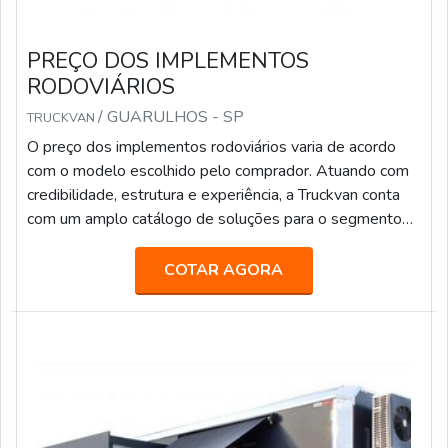
PREÇO DOS IMPLEMENTOS
RODOVIÁRIOS
/ GUARULHOS - SP
TRUCKVAN
O preço dos implementos rodoviários varia de acordo
com o modelo escolhido pelo comprador. Atuando com
credibilidade, estrutura e experiência, a Truckvan conta
com um amplo catálogo de soluções para o segmento
de transporte de pesados, tais como: Transporte de
valores; Semirreboque, bitrem e rodotrem sider; Piso
COTAR AGORA
móvel; Linha Graneleira; Inloader; Furgão; Carroceria para
transporte de bebidas; Carga seca; Entre outros.Fundada
em 1992, a Truckvan é a maior fabricante de Unidades
Móveis do Brasil