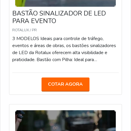
BASTÃO SINALIZADOR DE LED
PARA EVENTO
ROTALUX / PR
3 MODELOS Ideais para controle de tráfego,
eventos e áreas de obras, os bastões sinalizadores
de LED da Rotalux oferecem alta visibilidade e
praticidade. Bastão com Pilha: Ideal para
estacionamentos, eventos e obras, com LED e
alimentação por pilha. Bastão Recarregável: Com
bateria de 12 horas de duração, é uma opção
COTAR AGORA
sustentável para áreas de obras e controle de
tráfego. Bastão com Lanterna: Com LED integrado e
lanterna adicional, facilita a sinalização em locais de
baixa visibilidade.