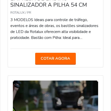
SINALIZADOR A PILHA 54 CM
ROTALUX / PR
3 MODELOS Ideais para controle de tráfego,
eventos e áreas de obras, os bastões sinalizadores
de LED da Rotalux oferecem alta visibilidade e
praticidade. Bastão com Pilha: Ideal para
estacionamentos, eventos e obras, com LED e
alimentação por pilha. Bastão Recarregável: Com
bateria de 12 horas de duração, é uma opção
COTAR AGORA
sustentável para áreas de obras e controle de
tráfego. Bastão com Lanterna: Com LED integrado e
lanterna adicional, facilita a sinalização em locais de
baixa visibilidade.