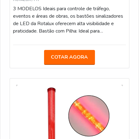
3 MODELOS Ideais para controle de tráfego,
eventos e áreas de obras, os bastões sinalizadores
de LED da Rotalux oferecem alta visibilidade e
praticidade. Bastão com Pilha: Ideal para
estacionamentos, eventos e obras, com LED e
alimentação por pilha. Bastão Recarregável: Com
bateria de 12 horas de duração, é uma opção
COTAR AGORA
sustentável para áreas de obras e controle de
tráfego. Bastão com Lanterna: Com LED integrado e
lanterna adicional, facilita a sinalização em locais de
baixa visibilidade.