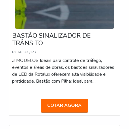
BASTÃO SINALIZADOR DE
TRÂNSITO
ROTALUX / PR
3 MODELOS Ideais para controle de tráfego,
eventos e áreas de obras, os bastões sinalizadores
de LED da Rotalux oferecem alta visibilidade e
praticidade. Bastão com Pilha: Ideal para
estacionamentos, eventos e obras, com LED e
alimentação por pilha. Bastão Recarregável: Com
bateria de 12 horas de duração, é uma opção
COTAR AGORA
sustentável para áreas de obras e controle de
tráfego. Bastão com Lanterna: Com LED integrado e
lanterna adicional, facilita a sinalização em locais de