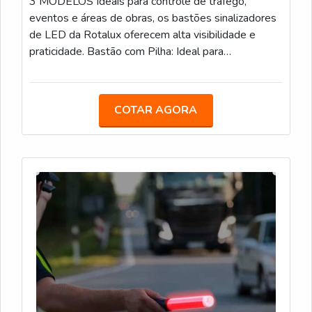
3 MODELOS Ideais para controle de tráfego,
eventos e áreas de obras, os bastões sinalizadores
de LED da Rotalux oferecem alta visibilidade e
praticidade. Bastão com Pilha: Ideal para
estacionamentos, eventos e obras, com LED e
alimentação por pilha. Bastão Recarregável: Com
bateria de 12 horas de duração, é uma opção
COTAR AGORA
sustentável para áreas de obras e controle de
tráfego. Bastão com Lanterna: Com LED integrado e
lanterna adicional, facilita a sinalização em locais de
baixa visibilidade.