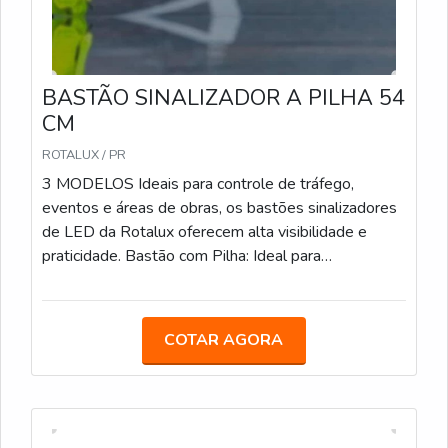
BASTÃO SINALIZADOR A PILHA 54
CM
ROTALUX / PR
3 MODELOS Ideais para controle de tráfego,
eventos e áreas de obras, os bastões sinalizadores
de LED da Rotalux oferecem alta visibilidade e
praticidade. Bastão com Pilha: Ideal para
estacionamentos, eventos e obras, com LED e
alimentação por pilha. Bastão Recarregável: Com
bateria de 12 horas de duração, é uma opção
COTAR AGORA
sustentável para áreas de obras e controle de
tráfego. Bastão com Lanterna: Com LED integrado e
lanterna adicional, facilita a sinalização em locais de
baixa visibilidade.