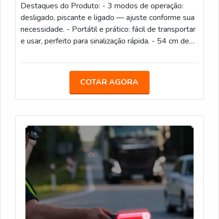
Destaques do Produto: - 3 modos de operação:
desligado, piscante e ligado — ajuste conforme sua
necessidade. - Portátil e prático: fácil de transportar
e usar, perfeito para sinalização rápida. - 54 cm de
altura: comprimento ideal para ser visto à distância,
garantindo máxima visibilidade. - Funciona a pilha ou
a bateria: dispensa fios, garantindo liberdade de
COTAR AGORA
movimento. Garanta sua segurança e visibilidade
com o Bastão de Sinalização a Pilha de 54 cm. Este
produto é ideal para diversas situações, como
controle de trânsito, sinalização de obras, eventos,
emergências, segurança noturna e atividades ao ar
livre. Com três modos de uso — desligado, piscante
e ligado —, você pode adaptá-lo conforme suas
necessidades, aumentando a visibilidade e
chamando a atenção de maneira eficiente. O bastão
é leve e fácil de manusear, tornando-se um item
essencial para profissionais que precisam de um
equipamento confiável e de fácil uso. Funciona com