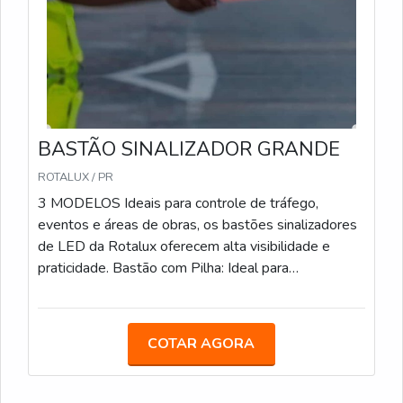
BASTÃO SINALIZADOR GRANDE
ROTALUX / PR
3 MODELOS Ideais para controle de tráfego,
eventos e áreas de obras, os bastões sinalizadores
de LED da Rotalux oferecem alta visibilidade e
praticidade. Bastão com Pilha: Ideal para
estacionamentos, eventos e obras, com LED e
alimentação por pilha. Bastão Recarregável: Com
bateria de 12 horas de duração, é uma opção
COTAR AGORA
sustentável para áreas de obras e controle de
tráfego. Bastão com Lanterna: Com LED integrado e
lanterna adicional, facilita a sinalização em locais de