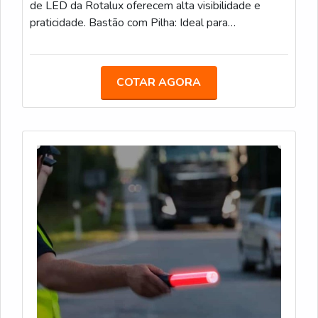
de LED da Rotalux oferecem alta visibilidade e
praticidade. Bastão com Pilha: Ideal para
estacionamentos, eventos e obras, com LED e
alimentação por pilha. Bastão Recarregável: Com
bateria de 12 horas de duração, é uma opção
COTAR AGORA
sustentável para áreas de obras e controle de
tráfego. Bastão com Lanterna: Com LED integrado e
lanterna adicional, facilita a sinalização em locais de
baixa visibilidade.