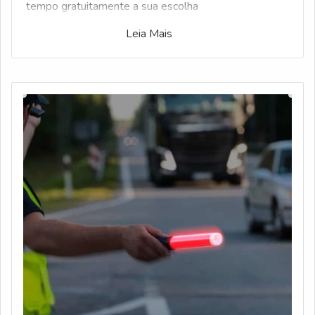
tempo gratuitamente a sua escolha
Leia Mais
Veja mais:
Bastão de Manobra
|
Lombada De
Borracha
|
Cantoneira De Borracha
|
Corrente De
Plástico
|
Espelho Convexo
.