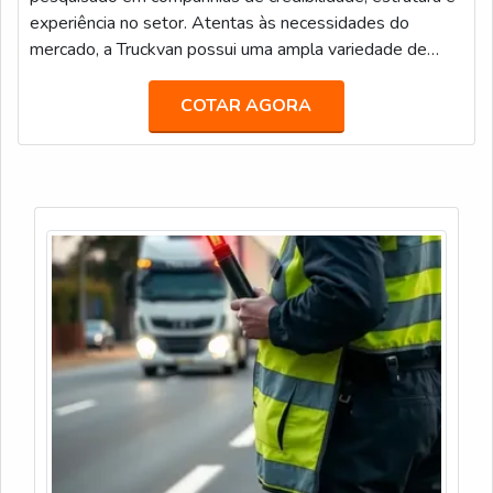
experiência no setor. Atentas às necessidades do
mercado, a Truckvan possui uma ampla variedade de
unidades móveis prontas no seu portfólio de locação,
tais como: Veículos de Luxo para Transporte Executivo
COTAR AGORA
(JetBus e JetVan); Food Truck; Diversas carretas,
caminhões e módulos (contêineres) que podem ser
customizados como Showroom, Loja, Museu, Estande,
Espaço VIP, Sala de Imprensa, e infinitas