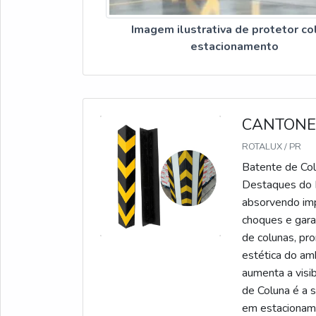
Imagem ilustrativa de protetor co
estacionamento
CANTONE
ROTALUX / PR
Batente de Col
Destaques do P
absorvendo impa
choques e garan
de colunas, pr
estética do amb
aumenta a visi
de Coluna é a 
em estacioname