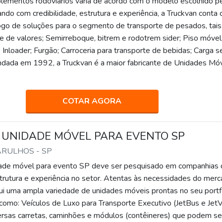
lementos rodoviários varia de acordo com o modelo escolhido p
ndo com credibilidade, estrutura e experiência, a Truckvan conta
go de soluções para o segmento de transporte de pesados, tais
e de valores; Semirreboque, bitrem e rodotrem sider; Piso móvel
; Inloader; Furgão; Carroceria para transporte de bebidas; Carga s
ndada em 1992, a Truckvan é a maior fabricante de Unidades Mó
COTAR AGORA
 UNIDADE MÓVEL PARA EVENTO SP
ARULHOS - SP
dade móvel para evento SP deve ser pesquisado em companhias 
strutura e experiência no setor. Atentas às necessidades do merc
ui uma ampla variedade de unidades móveis prontas no seu portf
 como: Veículos de Luxo para Transporte Executivo (JetBus e JetV
ersas carretas, caminhões e módulos (contêineres) que podem se