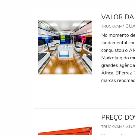
VALOR DA
/ GU
TRUCKVAN
No momento de e
fundamental con
conquistou o AM
Marketing do mu
grandes agência
África, BFerraz,
marcas renoma
PREÇO DO
/ GU
TRUCKVAN