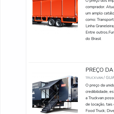
O preço dos imp
comprador. Atua
um amplo catálo
como: Transport
Linha Graneleira
Entre outros.Fu
do Brasil
PREÇO DA
/ GU
TRUCKVAN
O preço da uni
credibilidade, e
a Truckvan poss
de locação, tais
Food Truck; Div