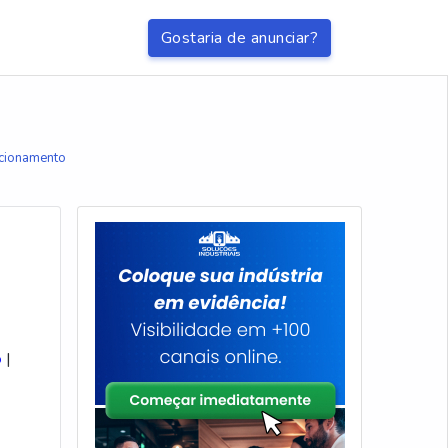
Gostaria de anunciar?
acionamento
o
|