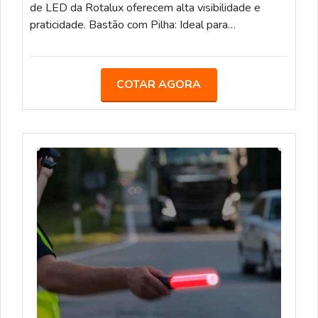
de LED da Rotalux oferecem alta visibilidade e
praticidade. Bastão com Pilha: Ideal para
estacionamentos, eventos e obras, com LED e
alimentação por pilha. Bastão Recarregável: Com
bateria de 12 horas de duração, é uma opção
COTAR AGORA
sustentável para áreas de obras e controle de
tráfego. Bastão com Lanterna: Com LED integrado e
lanterna adicional, facilita a sinalização em locais de
baixa visibilidade.