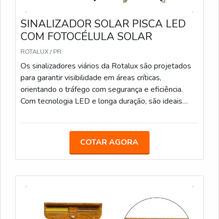
SINALIZADOR SOLAR PISCA LED
COM FOTOCÉLULA SOLAR
ROTALUX / PR
Os sinalizadores viários da Rotalux são projetados
para garantir visibilidade em áreas críticas,
orientando o tráfego com segurança e eficiência.
Com tecnologia LED e longa duração, são ideais
para obras e zonas de risco, mesmo em condições
de pouca luz. Bateria com duração média de 12
horas. Carregamento via fotocélula. Encaixe
COTAR AGORA
Universal Ideal para obras em rodovias,
especialmente em locais com pouca iluminação,
ajudando a sinalizar zonas de perigo de forma
eficiente.