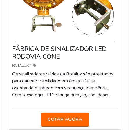
FÁBRICA DE SINALIZADOR LED
RODOVIA CONE
ROTALUX / PR
Os sinalizadores viários da Rotalux são projetados
para garantir visibilidade em áreas críticas,
orientando o tráfego com segurança e eficiência.
Com tecnologia LED e longa duração, são ideais
para obras e zonas de risco, mesmo em condições
de pouca luz. Bateria com duração média de 12
horas. Carregamento via fotocélula. Encaixe
COTAR AGORA
Universal Ideal para obras em rodovias,
especialmente em locais com pouca iluminação,