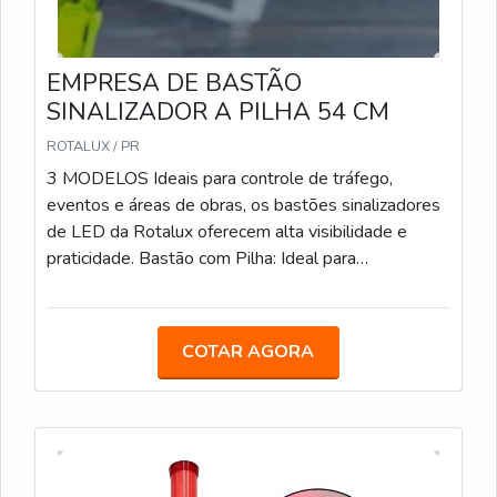
EMPRESA DE BASTÃO
SINALIZADOR A PILHA 54 CM
ROTALUX / PR
3 MODELOS Ideais para controle de tráfego,
eventos e áreas de obras, os bastões sinalizadores
de LED da Rotalux oferecem alta visibilidade e
praticidade. Bastão com Pilha: Ideal para
estacionamentos, eventos e obras, com LED e
alimentação por pilha. Bastão Recarregável: Com
bateria de 12 horas de duração, é uma opção
COTAR AGORA
sustentável para áreas de obras e controle de
tráfego. Bastão com Lanterna: Com LED integrado e
lanterna adicional, facilita a sinalização em locais de
baixa visibilidade.