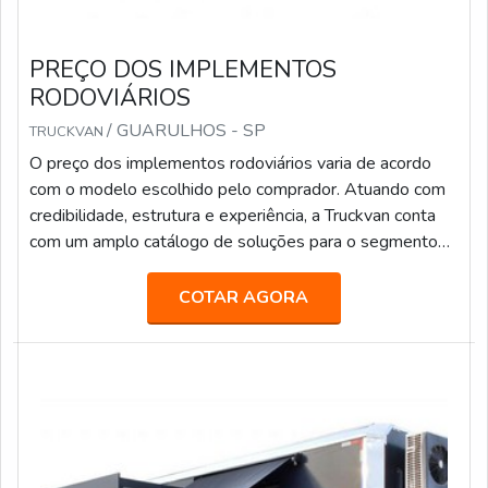
PREÇO DOS IMPLEMENTOS
RODOVIÁRIOS
/ GUARULHOS - SP
TRUCKVAN
O preço dos implementos rodoviários varia de acordo
com o modelo escolhido pelo comprador. Atuando com
credibilidade, estrutura e experiência, a Truckvan conta
com um amplo catálogo de soluções para o segmento
de transporte de pesados, tais como: Transporte de
valores; Semirreboque, bitrem e rodotrem sider; Piso
COTAR AGORA
móvel; Linha Graneleira; Inloader; Furgão; Carroceria para
transporte de bebidas; Carga seca; Entre outros.Fundada
em 1992, a Truckvan é a maior fabricante de Unidades
Móveis do Brasil