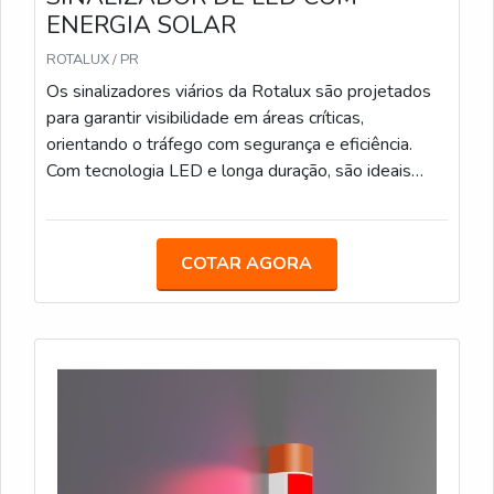
ENERGIA SOLAR
ROTALUX / PR
Os sinalizadores viários da Rotalux são projetados
para garantir visibilidade em áreas críticas,
orientando o tráfego com segurança e eficiência.
Com tecnologia LED e longa duração, são ideais
para obras e zonas de risco, mesmo em condições
de pouca luz. Bateria com duração média de 12
horas. Carregamento via fotocélula. Encaixe
COTAR AGORA
Universal Ideal para obras em rodovias,
especialmente em locais com pouca iluminação,
ajudando a sinalizar zonas de perigo de forma
eficiente.