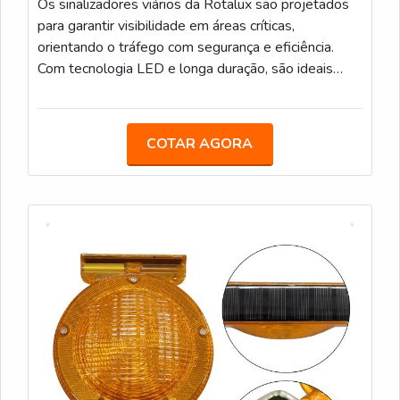
Os sinalizadores viários da Rotalux são projetados
para garantir visibilidade em áreas críticas,
orientando o tráfego com segurança e eficiência.
Com tecnologia LED e longa duração, são ideais
para obras e zonas de risco, mesmo em condições
de pouca luz. Bateria com duração média de 12
horas. Carregamento via fotocélula. Encaixe
COTAR AGORA
Universal Ideal para obras em rodovias,
especialmente em locais com pouca iluminação,
ajudando a sinalizar zonas de perigo de forma
eficiente.