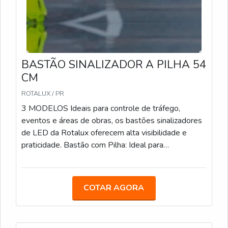
BASTÃO SINALIZADOR A PILHA 54
CM
ROTALUX / PR
3 MODELOS Ideais para controle de tráfego,
eventos e áreas de obras, os bastões sinalizadores
de LED da Rotalux oferecem alta visibilidade e
praticidade. Bastão com Pilha: Ideal para
estacionamentos, eventos e obras, com LED e
alimentação por pilha. Bastão Recarregável: Com
bateria de 12 horas de duração, é uma opção
COTAR AGORA
sustentável para áreas de obras e controle de
tráfego. Bastão com Lanterna: Com LED integrado e
lanterna adicional, facilita a sinalização em locais de