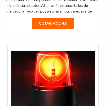
pesquisado em companhias de credibilidade, estrutura e
experiência no setor. Atentas às necessidades do
mercado, a Truckvan possui uma ampla variedade de
unidades móveis prontas no seu portfólio de locação,
tais como: Veículos de Luxo para Transporte Executivo
COTAR AGORA
(JetBus e JetVan); Food Truck; Diversas carretas,
caminhões e módulos (contêineres) que podem ser
customizados como Showroom, Loja, Museu, Estande,
Espaço VIP, Sala de Imprensa, e infinitas