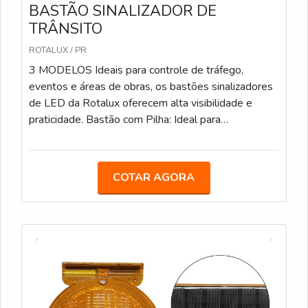
BASTÃO SINALIZADOR DE
TRÂNSITO
ROTALUX / PR
3 MODELOS Ideais para controle de tráfego,
eventos e áreas de obras, os bastões sinalizadores
de LED da Rotalux oferecem alta visibilidade e
praticidade. Bastão com Pilha: Ideal para
estacionamentos, eventos e obras, com LED e
alimentação por pilha. Bastão Recarregável: Com
bateria de 12 horas de duração, é uma opção
COTAR AGORA
sustentável para áreas de obras e controle de
tráfego. Bastão com Lanterna: Com LED integrado e
lanterna adicional, facilita a sinalização em locais de
baixa visibilidade.