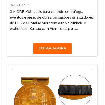
ROTALUX / PR
3 MODELOS Ideais para controle de tráfego,
eventos e áreas de obras, os bastões sinalizadores
de LED da Rotalux oferecem alta visibilidade e
praticidade. Bastão com Pilha: Ideal para
estacionamentos, eventos e obras, com LED e
alimentação por pilha. Bastão Recarregável: Com
bateria de 12 horas de duração, é uma opção
COTAR AGORA
sustentável para áreas de obras e controle de
tráfego. Bastão com Lanterna: Com LED integrado e
lanterna adicional, facilita a sinalização em locais de
baixa visibilidade.