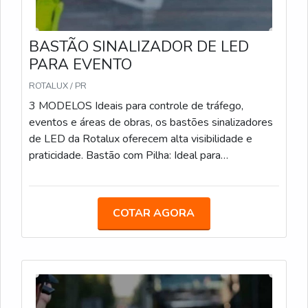
BASTÃO SINALIZADOR DE LED
PARA EVENTO
ROTALUX / PR
3 MODELOS Ideais para controle de tráfego,
eventos e áreas de obras, os bastões sinalizadores
de LED da Rotalux oferecem alta visibilidade e
praticidade. Bastão com Pilha: Ideal para
estacionamentos, eventos e obras, com LED e
alimentação por pilha. Bastão Recarregável: Com
bateria de 12 horas de duração, é uma opção
COTAR AGORA
sustentável para áreas de obras e controle de
tráfego. Bastão com Lanterna: Com LED integrado e
lanterna adicional, facilita a sinalização em locais de
baixa visibilidade.