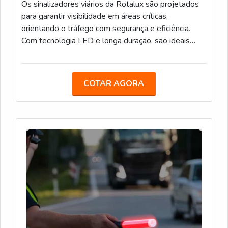
Os sinalizadores viários da Rotalux são projetados
para garantir visibilidade em áreas críticas,
orientando o tráfego com segurança e eficiência.
Com tecnologia LED e longa duração, são ideais
para obras e zonas de risco, mesmo em condições
de pouca luz. Bateria com duração média de 12
horas. Carregamento via fotocélula. Encaixe
COTAR AGORA
Universal Ideal para obras em rodovias,
especialmente em locais com pouca iluminação,
ajudando a sinalizar zonas de perigo de forma
eficiente.