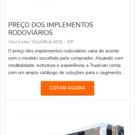
PREÇO DOS IMPLEMENTOS
RODOVIÁRIOS
/ GUARULHOS - SP
TRUCKVAN
O preço dos implementos rodoviários varia de acordo
com o modelo escolhido pelo comprador. Atuando com
credibilidade, estrutura e experiência, a Truckvan conta
com um amplo catálogo de soluções para o segmento
de transporte de pesados, tais como: Transporte de
valores; Semirreboque, bitrem e rodotrem sider; Piso
COTAR AGORA
móvel; Linha Graneleira; Inloader; Furgão; Carroceria para
transporte de bebidas; Carga seca; Entre outros.Fundada
em 1992, a Truckvan é a maior fabricante de Unidades
Móveis do Brasil