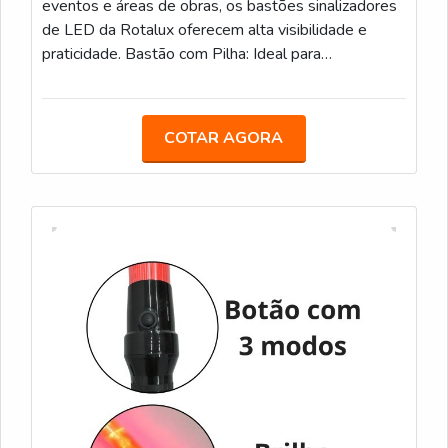
eventos e áreas de obras, os bastões sinalizadores
de LED da Rotalux oferecem alta visibilidade e
praticidade. Bastão com Pilha: Ideal para
estacionamentos, eventos e obras, com LED e
alimentação por pilha. Bastão Recarregável: Com
bateria de 12 horas de duração, é uma opção
COTAR AGORA
sustentável para áreas de obras e controle de
tráfego. Bastão com Lanterna: Com LED integrado e
lanterna adicional, facilita a sinalização em locais de
baixa visibilidade.