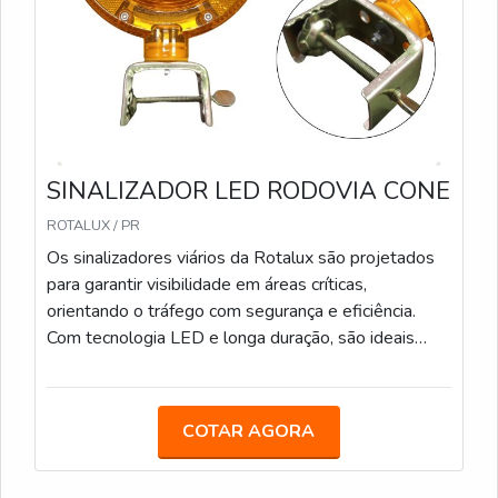
pilhas, eliminando a necessidade de fios e
permitindo a mobilidade total. Seu design robusto
garante durabilidade e resistência, mesmo em
condições adversas.
SINALIZADOR LED RODOVIA CONE
ROTALUX / PR
Os sinalizadores viários da Rotalux são projetados
para garantir visibilidade em áreas críticas,
orientando o tráfego com segurança e eficiência.
Com tecnologia LED e longa duração, são ideais
para obras e zonas de risco, mesmo em condições
de pouca luz. Bateria com duração média de 12
horas. Carregamento via fotocélula. Encaixe
COTAR AGORA
Universal Ideal para obras em rodovias,
especialmente em locais com pouca iluminação,