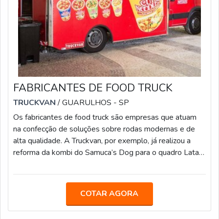
FABRICANTES DE FOOD TRUCK
TRUCKVAN
/ GUARULHOS - SP
Os fabricantes de food truck são empresas que atuam
na confecção de soluções sobre rodas modernas e de
alta qualidade. A Truckvan, por exemplo, já realizou a
reforma da kombi do Samuca’s Dog para o quadro Lata
Velha, do Caldeirão do Huck.Além desse projeto, a
empresa produziu as cozinhas móveis que foram usadas
para a disputa da primeira e segunda temporadas do
COTAR AGORA
reality show Food Truck – A Batalha, do canal GNT, e
disponibilizou sua unidade própria para o projeto Feed