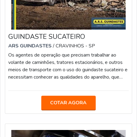
GUINDASTE SUCATEIRO
ARS GUINDASTES
/ CRAVINHOS - SP
Os agentes de operação que precisam trabalhar ao
volante de caminhões, tratores estacionários, e outros
meios de transporte com o uso do guindaste sucateiro e
necessitam conhecer as qualidades do aparelho, que
tem a possibilidade de ser instalado no veículo para
deixar mais simples a tarefa de elevar e movimentar
peças de metais, plásticos e outros tipos de sucatas na
COTAR AGORA
organização de usinas de reciclagem.Características
importantes do guindaste Pode ser instalado em
diferentes equipamentos; Mecan