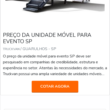
PREÇO DA UNIDADE MÓVEL PARA
EVENTO SP
/ GUARULHOS - SP
TRUCKVAN
O preço da unidade móvel para evento SP deve ser
pesquisado em companhias de credibilidade, estrutura e
experiência no setor. Atentas às necessidades do mercado, a
Truckvan possui uma ampla variedade de unidades móveis
prontas no seu portfólio de locação, tais como: Veículos de
Luxo para Transporte Executivo (JetBus e JetVan); Food
COTAR AGORA
Truck; Diversas carretas, caminhões e módulos (contêineres)
que podem ser customizados como Showroom, Loja, Museu,
Estande, Espaço VIP, Sala de Imprensa, e infinitas