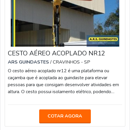
CESTO AÉREO ACOPLADO NR12
ARS GUINDASTES
/ CRAVINHOS - SP
O cesto aéreo acoplado nr12 é uma plataforma ou
caçamba que é acoplada ao guindaste para elevar
pessoas para que consigam desenvolver atividades em
altura. O cesto possui isolamento elétrico, podendo
também elevar materiais de apoio indispensáveis para
realizações desses serviços. É muito importante que o
objeto siga as normas regulamentadoras que cuidam
COTAR AGORA
para que acidentes não ocorram com os profissionais
que realizaram o trabalho. Fundamental que o cesto seja