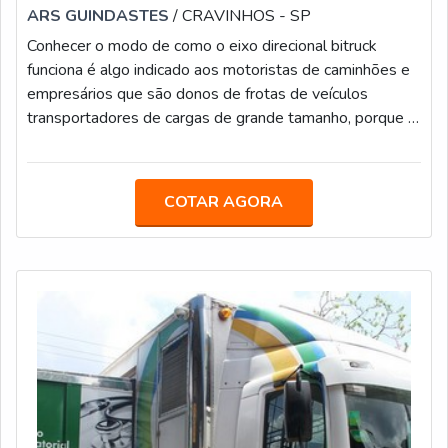
ARS GUINDASTES
/ CRAVINHOS - SP
Conhecer o modo de como o eixo direcional bitruck
funciona é algo indicado aos motoristas de caminhões e
empresários que são donos de frotas de veículos
transportadores de cargas de grande tamanho, porque o
eixo é componente importante e ajuda nas manobras
que os motoristas precisam fazer no cotidiano de
trabalho de realização de fretes.O eixo possui a
COTAR AGORA
característica de 8x4 com relação a sua divisão de rodas.
Dessa forma, esterçar o veículo na hora de se fazer
manobras e curvas se torna algo men