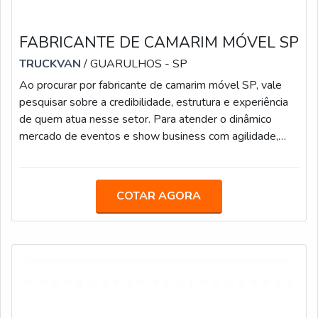
FABRICANTE DE CAMARIM MÓVEL SP
TRUCKVAN
/ GUARULHOS - SP
Ao procurar por fabricante de camarim móvel SP, vale
pesquisar sobre a credibilidade, estrutura e experiência
de quem atua nesse setor. Para atender o dinâmico
mercado de eventos e show business com agilidade,
proporcionando mais estrutura e comodidade para
equipes de produção e artistas, a Truckvan desenvolveu
soluções sobre rodas inovadoras. Uma delas é o
COTAR AGORA
camarim móvel.COMO ESTÃO EQUIPADOS OS
CAMARINS MÓVEISO camarim 1 possui autonomia em
energia e climatização e está equipado com porta-palco,