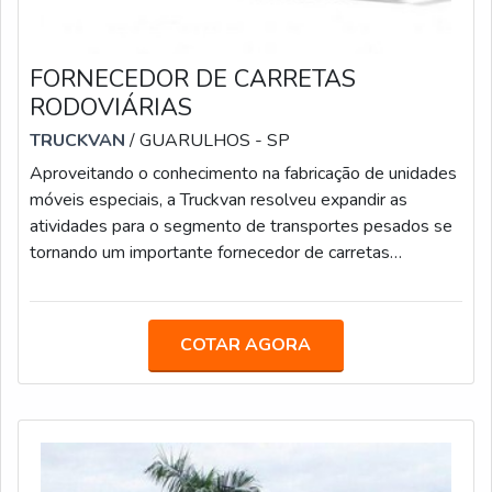
FORNECEDOR DE CARRETAS
RODOVIÁRIAS
TRUCKVAN
/ GUARULHOS - SP
Aproveitando o conhecimento na fabricação de unidades
móveis especiais, a Truckvan resolveu expandir as
atividades para o segmento de transportes pesados se
tornando um importante fornecedor de carretas
rodoviárias.No mercado, a empresa atua com players
competentes, que têm capacidade para oferecer
produtos com mais qualidade, tecnologia, segurança e
COTAR AGORA
acabamentos diferenciados. Assim, a Truckvan se
destaca por sua credibilidade, estrutura e experiência no
setor.Fundada em 1992, a Truckvan é a mai