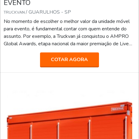
EVENTO
/ GUARULHOS - SP
TRUCKVAN
No momento de escolher o melhor valor da unidade móvel
para evento, é fundamental contar com quem entende do
assunto. Por exemplo, a Truckvan já conquistou o AMPRO
Global Awards, etapa nacional da maior premiação de Live
Marketing do mundo, na categoria “Melhor Fornecedora”.A
empresa já atendeu grandes agências de comunicação,
COTAR AGORA
propaganda, publicidade e live marketing, como África,
BFerraz, TUDO, entre outras, realizando ações especiais e
projetos para marcas renomadas, como: AMBEV, B