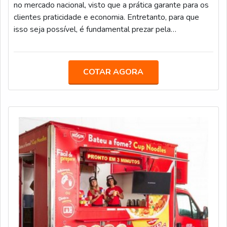
no mercado nacional, visto que a prática garante para os
clientes praticidade e economia. Entretanto, para que
isso seja possível, é fundamental prezar pela
credibilidade, estrutura e experiência de quem atua
nesse setor.Fundada em 1992, a Truckvan é a líder
brasileira no mercado de Soluções sobre Rodas e conta
COTAR AGORA
com mais de 400 colaboradores e uma sede de 60 mil
m² na Rodovia Presidente Dutra, no bairro Bonsucesso,
em Guarulhos (SP).AS PRINCIPA