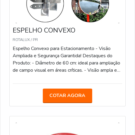
ESPELHO CONVEXO
ROTALUX / PR
Espelho Convexo para Estacionamento - Visão
Ampliada e Segurança Garantida! Destaques do
Produto: - Diâmetro de 60 cm: ideal para ampliação
de campo visual em áreas críticas. - Visão ampla e
clara: ajuda a evitar acidentes e colisões em
estacionamentos e cruzamentos. - Material
resistente às intempéries: feito para uso externo,
COTAR AGORA
resistente a raios UV e condições climáticas
adversas. - Fácil instalação: acompanha kit de
fixação, pronto para ser instalado em diversos tipos
de superfícies. - Design robusto e durável: garante
longa vida útil e eficiência contínua. O Espelho