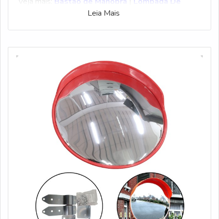
Veja mais:
Bastão de Manobra
|
Lombada De
Leia Mais
Borracha
|
Cantoneira De Borracha
|
Corrente De
Plástico
|
Espelho Convexo
.