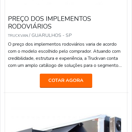
PREÇO DOS IMPLEMENTOS
RODOVIÁRIOS
/ GUARULHOS - SP
TRUCKVAN
O preço dos implementos rodoviários varia de acordo
com o modelo escolhido pelo comprador. Atuando com
credibilidade, estrutura e experiência, a Truckvan conta
com um amplo catálogo de soluções para o segmento
de transporte de pesados, tais como: Transporte de
valores; Semirreboque, bitrem e rodotrem sider; Piso
COTAR AGORA
móvel; Linha Graneleira; Inloader; Furgão; Carroceria para
transporte de bebidas; Carga seca; Entre outros.Fundada
em 1992, a Truckvan é a maior fabricante de Unidades
Móveis do Brasil