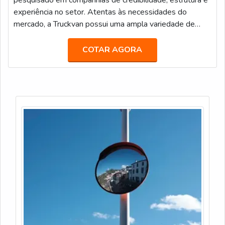
pesquisado em companhias de credibilidade, estrutura e
experiência no setor. Atentas às necessidades do
mercado, a Truckvan possui uma ampla variedade de
unidades móveis prontas no seu portfólio de locação,
tais como: Veículos de Luxo para Transporte Executivo
COTAR AGORA
(JetBus e JetVan); Food Truck; Diversas carretas,
caminhões e módulos (contêineres) que podem ser
customizados como Showroom, Loja, Museu, Estande,
Espaço VIP, Sala de Imprensa, e infinitas